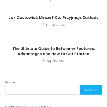
Jak Obstawiać Mecze? Kto Przyjmuje Zakłady
11 mayo, 2023
The Ultimate Guide to Betwinner Features,
Advantages and How to Get Started
24 junio, 2026
Buscar
BUSCAR