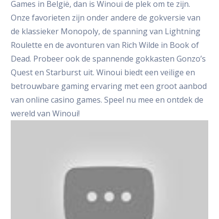
Games in België, dan is Winoui de plek om te zijn.
Onze favorieten zijn onder andere de gokversie van
de klassieker Monopoly, de spanning van Lightning
Roulette en de avonturen van Rich Wilde in Book of
Dead. Probeer ook de spannende gokkasten Gonzo’s
Quest en Starburst uit. Winoui biedt een veilige en
betrouwbare gaming ervaring met een groot aanbod
van online casino games. Speel nu mee en ontdek de
wereld van Winoui!