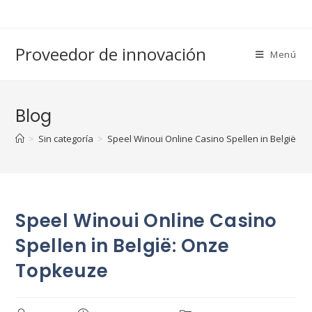
Saltar
al
contenido
Proveedor de innovación
Menú
Blog
>
Sin categoría
>
Speel Winoui Online Casino Spellen in België: 
Speel Winoui Online Casino
Spellen in België: Onze
Topkeuze