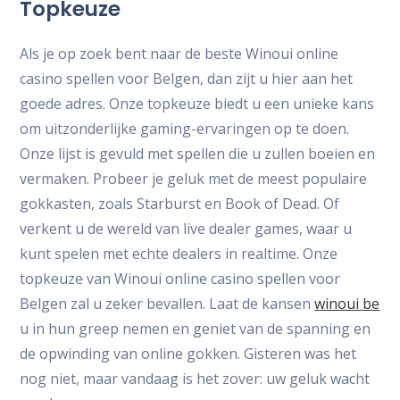
Topkeuze
Als je op zoek bent naar de beste Winoui online
casino spellen voor Belgen, dan zijt u hier aan het
goede adres. Onze topkeuze biedt u een unieke kans
om uitzonderlijke gaming-ervaringen op te doen.
Onze lijst is gevuld met spellen die u zullen boeien en
vermaken. Probeer je geluk met de meest populaire
gokkasten, zoals Starburst en Book of Dead. Of
verkent u de wereld van live dealer games, waar u
kunt spelen met echte dealers in realtime. Onze
topkeuze van Winoui online casino spellen voor
Belgen zal u zeker bevallen. Laat de kansen
winoui be
u in hun greep nemen en geniet van de spanning en
de opwinding van online gokken. Gisteren was het
nog niet, maar vandaag is het zover: uw geluk wacht