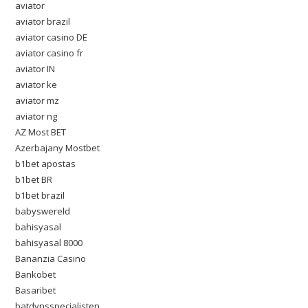
aviator
aviator brazil
aviator casino DE
aviator casino fr
aviator IN
aviator ke
aviator mz
aviator ng
AZ Most BET
Azerbajany Mostbet
b1bet apostas
b1bet BR
b1bet brazil
babyswereld
bahisyasal
bahisyasal 8000
Bananzia Casino
Bankobet
Basaribet
batdynsspecialisten