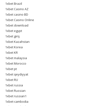
1xbet Brazil
1xbet Casino AZ
1xbet casino BD
1xbet Casino Online
1xbet download
1xbet egypt
1xbet giriş
1xbet Kazahstan
1xbet Korea
1xbet KR
1xbet malaysia
1xbet Morocco
1xbet pt
1xbet qeydiyyat
1xbet RU
1xbet russia
1xbet Russian
1xbet russian1
1xbet-cambodia