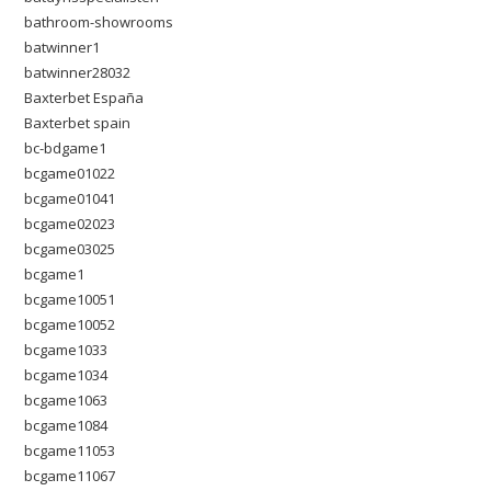
bathroom-showrooms
batwinner1
batwinner28032
Baxterbet España
Baxterbet spain
bc-bdgame1
bcgame01022
bcgame01041
bcgame02023
bcgame03025
bcgame1
bcgame10051
bcgame10052
bcgame1033
bcgame1034
bcgame1063
bcgame1084
bcgame11053
bcgame11067