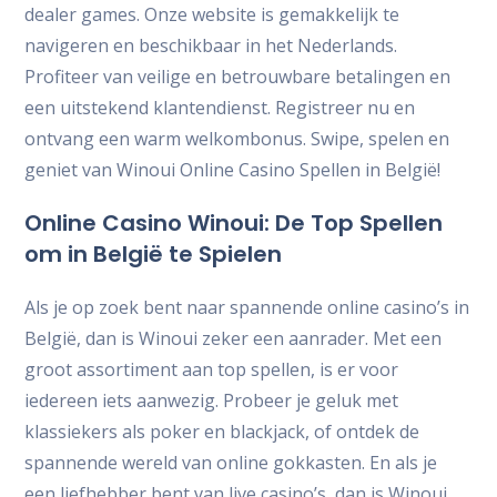
dealer games. Onze website is gemakkelijk te
navigeren en beschikbaar in het Nederlands.
Profiteer van veilige en betrouwbare betalingen en
een uitstekend klantendienst. Registreer nu en
ontvang een warm welkombonus. Swipe, spelen en
geniet van Winoui Online Casino Spellen in België!
Online Casino Winoui: De Top Spellen
om in België te Spielen
Als je op zoek bent naar spannende online casino’s in
België, dan is Winoui zeker een aanrader. Met een
groot assortiment aan top spellen, is er voor
iedereen iets aanwezig. Probeer je geluk met
klassiekers als poker en blackjack, of ontdek de
spannende wereld van online gokkasten. En als je
een liefhebber bent van live casino’s, dan is Winoui