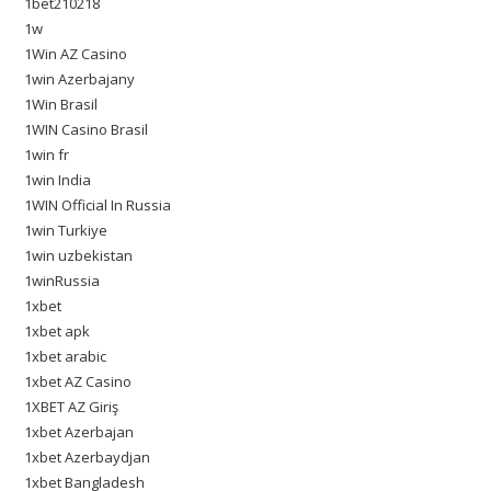
1bet210218
1w
1Win AZ Casino
1win Azerbajany
1Win Brasil
1WIN Casino Brasil
1win fr
1win India
1WIN Official In Russia
1win Turkiye
1win uzbekistan
1winRussia
1xbet
1xbet apk
1xbet arabic
1xbet AZ Casino
1XBET AZ Giriş
1xbet Azerbajan
1xbet Azerbaydjan
1xbet Bangladesh