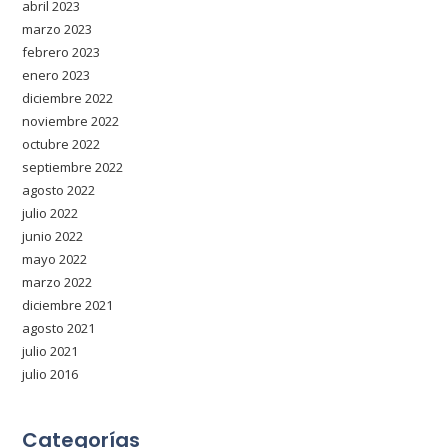
abril 2023
marzo 2023
febrero 2023
enero 2023
diciembre 2022
noviembre 2022
octubre 2022
septiembre 2022
agosto 2022
julio 2022
junio 2022
mayo 2022
marzo 2022
diciembre 2021
agosto 2021
julio 2021
julio 2016
Categorías