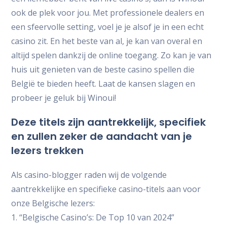
ook de plek voor jou. Met professionele dealers en
een sfeervolle setting, voel je je alsof je in een echt
casino zit. En het beste van al, je kan van overal en
altijd spelen dankzij de online toegang. Zo kan je van
huis uit genieten van de beste casino spellen die
België te bieden heeft. Laat de kansen slagen en
probeer je geluk bij Winoui!
Deze titels zijn aantrekkelijk, specifiek
en zullen zeker de aandacht van je
lezers trekken
Als casino-blogger raden wij de volgende
aantrekkelijke en specifieke casino-titels aan voor
onze Belgische lezers:
1. “Belgische Casino’s: De Top 10 van 2024”