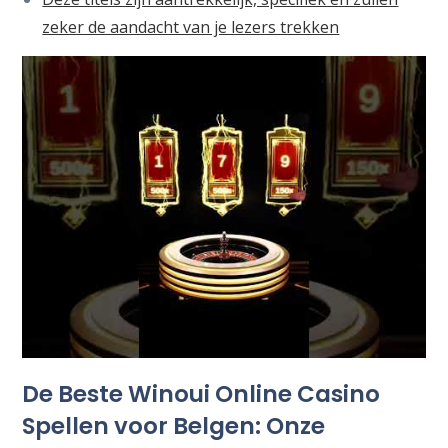
zeker de aandacht van je lezers trekken
De Beste Winoui Online Casino
Spellen voor Belgen: Onze