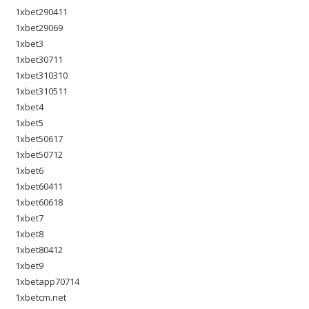
1xbet290411
1xbet29069
1xbet3
1xbet30711
1xbet310310
1xbet310511
1xbet4
1xbet5
1xbet50617
1xbet50712
1xbet6
1xbet60411
1xbet60618
1xbet7
1xbet8
1xbet80412
1xbet9
1xbetapp70714
1xbetcm.net