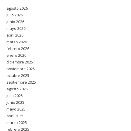
agosto 2026
julio 2026
junio 2026
mayo 2026
abril 2026
marzo 2026
febrero 2026
enero 2026
diciembre 2025
noviembre 2025
octubre 2025
septiembre 2025
agosto 2025
julio 2025
junio 2025
mayo 2025
abril 2025
marzo 2025
febrero 2025