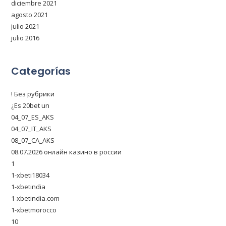
diciembre 2021
agosto 2021
julio 2021
julio 2016
Categorías
! Без рубрики
¿Es 20bet un
04_07_ES_AKS
04_07_IT_AKS
08_07_CA_AKS
08.07.2026 онлайн казино в россии
1
1-xbeti18034
1-xbetindia
1-xbetindia.com
1-xbetmorocco
10