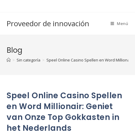
Saltar
al
contenido
Proveedor de innovación
Menú
Blog
>
Sin categoría
>
Speel Online Casino Spellen en Word Millionair
Speel Online Casino Spellen
en Word Millionair: Geniet
van Onze Top Gokkasten in
het Nederlands