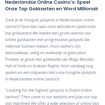
Nederlandse Online Casino’s: Speel
Onze Top Gokkasten en Word Millionair
Zoek je de hoogste jackpots in Nederlandse online
casino’s? Kom dan naar onze website en speel onze
top gokkasten! We bieden een grote selectie van
online gokkasten met progressieve jackpots die
miljonair kunnen maken. Onze casino’s zijn
betrouwbaar, veilig en makkelijk te gebruiken.
Probeer je geluk met gokkasten als Mega Moolah,
Hall of Gods en Arabian Nights. Kom vandaag nog
spelen en win miljoenen met onze hoogste jackpots
in Nederlandse online casino’s!
“Looking for the highest jackpots in Dutch online
casinos? Then come to our website and play our top
slot machines! We offer a wide selection of online slot