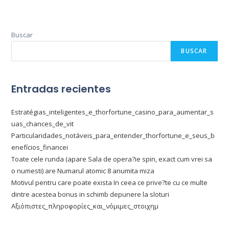
Buscar
BUSCAR
Entradas recientes
Estratégias_inteligentes_e_thorfortune_casino_para_aumentar_s
uas_chances_de_vit
Particularidades_notáveis_para_entender_thorfortune_e_seus_b
enefícios_financei
Toate cele runda (apare Sala de opera?ie spin, exact cum vrei sa
o numesti) are Numarul atomic 8 anumita miza
Motivul pentru care poate exista In ceea ce prive?te cu ce multe
dintre acestea bonus in schimb depunere la sloturi
Αξιόπιστες_πληροφορίες_και_νόμιμες_στοιχημ