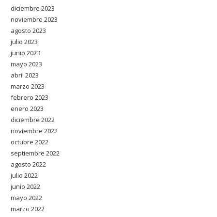
diciembre 2023
noviembre 2023
agosto 2023
julio 2023
junio 2023
mayo 2023
abril 2023
marzo 2023
febrero 2023
enero 2023
diciembre 2022
noviembre 2022
octubre 2022
septiembre 2022
agosto 2022
julio 2022
junio 2022
mayo 2022
marzo 2022