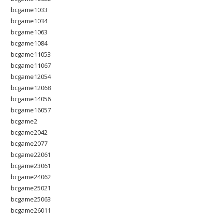
bcgame1033
bcgame1034
bcgame1063
bcgame1084
bcgame11053
bcgame11067
bcgame12054
bcgame12068
bcgame14056
bcgame16057
bcgame2
bcgame2042
bcgame2077
bcgame22061
bcgame23061
bcgame24062
bcgame25021
bcgame25063
bcgame26011