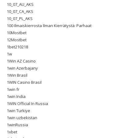
10_07_AU_AKS
10_07_CA_AKS
10_07_PL_AKS
100 Ilmaiskierrosta Ilman Kierrätystä: Parhaat
10Mostbet
12Mostbet
1bet210218
1w
1Win AZ Casino
1win Azerbajany
1Win Brasil
1WIN Casino Brasil
1win fr
1win India
1WIN Official In Russia
1win Turkiye
1win uzbekistan
1winRussia
1xbet