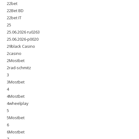
22bet
22Bet BD
22bet IT
25
25.06.2026 ru0263
25.06.2026-p0020
29black Casino
2casino
2Mostbet
2rad-schmitz
3
3Mostbet
4
4Mostbet
4wheelplay
5
5Mostbet
6
6Mostbet