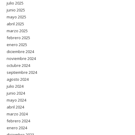
julio 2025
junio 2025
mayo 2025
abril 2025
marzo 2025
febrero 2025
enero 2025
diciembre 2024
noviembre 2024
octubre 2024
septiembre 2024
agosto 2024
julio 2024
junio 2024
mayo 2024
abril 2024
marzo 2024
febrero 2024
enero 2024
diciembre 2023