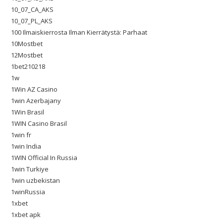
10_07_CA_AKS
10_07_PL_AKS
100 Ilmaiskierrosta Ilman Kierrätystä: Parhaat
10Mostbet
12Mostbet
1bet210218
1w
1Win AZ Casino
1win Azerbajany
1Win Brasil
1WIN Casino Brasil
1win fr
1win India
1WIN Official In Russia
1win Turkiye
1win uzbekistan
1winRussia
1xbet
1xbet apk