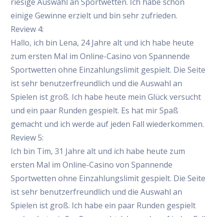
riesige Auswahl an Sportwetten. Ich habe schon
einige Gewinne erzielt und bin sehr zufrieden.
Review 4:
Hallo, ich bin Lena, 24 Jahre alt und ich habe heute
zum ersten Mal im Online-Casino von Spannende
Sportwetten ohne Einzahlungslimit gespielt. Die Seite
ist sehr benutzerfreundlich und die Auswahl an
Spielen ist groß. Ich habe heute mein Glück versucht
und ein paar Runden gespielt. Es hat mir Spaß
gemacht und ich werde auf jeden Fall wiederkommen.
Review 5:
Ich bin Tim, 31 Jahre alt und ich habe heute zum
ersten Mal im Online-Casino von Spannende
Sportwetten ohne Einzahlungslimit gespielt. Die Seite
ist sehr benutzerfreundlich und die Auswahl an
Spielen ist groß. Ich habe ein paar Runden gespielt