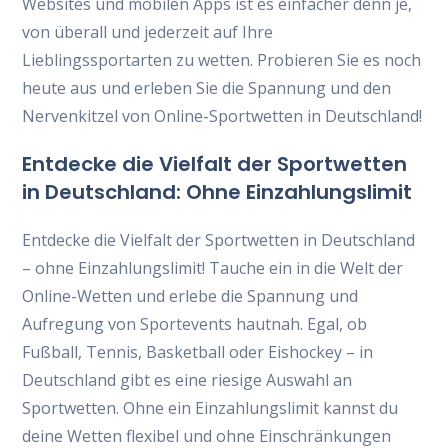
Websites und mobilen Apps ist es einfacher denn je,
von überall und jederzeit auf Ihre
Lieblingssportarten zu wetten. Probieren Sie es noch
heute aus und erleben Sie die Spannung und den
Nervenkitzel von Online-Sportwetten in Deutschland!
Entdecke die Vielfalt der Sportwetten
in Deutschland: Ohne Einzahlungslimit
Entdecke die Vielfalt der Sportwetten in Deutschland
– ohne Einzahlungslimit! Tauche ein in die Welt der
Online-Wetten und erlebe die Spannung und
Aufregung von Sportevents hautnah. Egal, ob
Fußball, Tennis, Basketball oder Eishockey – in
Deutschland gibt es eine riesige Auswahl an
Sportwetten. Ohne ein Einzahlungslimit kannst du
deine Wetten flexibel und ohne Einschränkungen