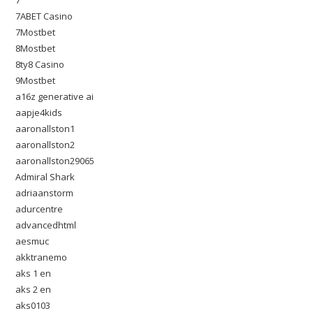
7
7ABET Casino
7Mostbet
8Mostbet
8ty8 Casino
9Mostbet
a16z generative ai
aapje4kids
aaronallston1
aaronallston2
aaronallston29065
Admiral Shark
adriaanstorm
adurcentre
advancedhtml
aesmuc
akktranemo
aks 1 en
aks 2 en
aks0103