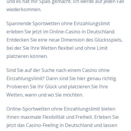
und es hat mir Spaß gemacht. Ich werde auf jeden Fall
wiederkommen.
Spannende Sportwetten ohne Einzahlungslimit
erleben Sie jetzt im Online-Casino in Deutschland.
Entdecken Sie eine neue Dimension des Glücksspiels,
bei der Sie Ihre Wetten flexibel und ohne Limit
platzieren können.
Sind Sie auf der Suche nach einem Casino ohne
Einzahlungslimit? Dann sind Sie hier genau richtig.
Probieren Sie Ihr Glück und platzieren Sie Ihre
Wetten, wann und wo Sie möchten.
Online-Sportwetten ohne Einzahlungslimit bieten
Ihnen maximale Flexibilität und Freiheit. Erleben Sie
jetzt das Casino-Feeling in Deutschland und lassen