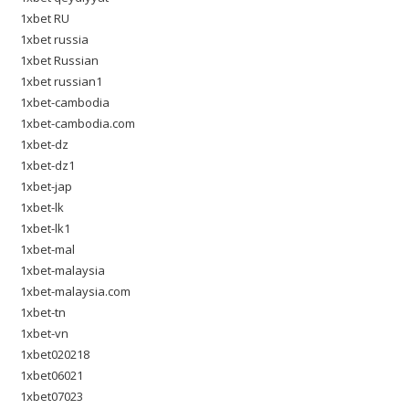
1xbet RU
1xbet russia
1xbet Russian
1xbet russian1
1xbet-cambodia
1xbet-cambodia.com
1xbet-dz
1xbet-dz1
1xbet-jap
1xbet-lk
1xbet-lk1
1xbet-mal
1xbet-malaysia
1xbet-malaysia.com
1xbet-tn
1xbet-vn
1xbet020218
1xbet06021
1xbet07023