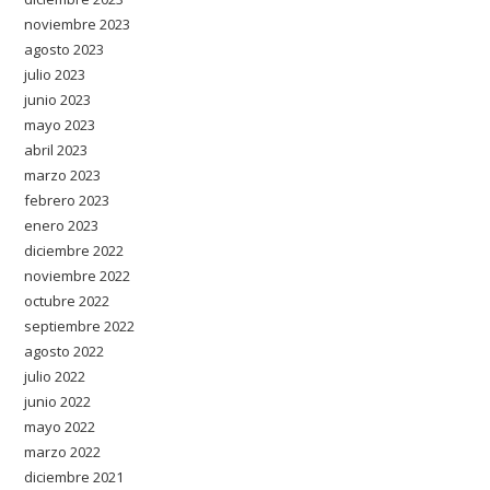
noviembre 2023
agosto 2023
julio 2023
junio 2023
mayo 2023
abril 2023
marzo 2023
febrero 2023
enero 2023
diciembre 2022
noviembre 2022
octubre 2022
septiembre 2022
agosto 2022
julio 2022
junio 2022
mayo 2022
marzo 2022
diciembre 2021