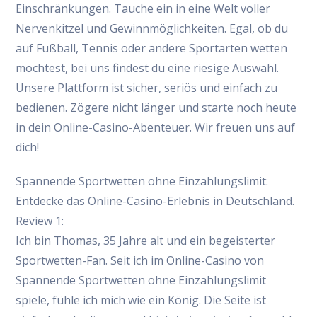
Einschränkungen. Tauche ein in eine Welt voller
Nervenkitzel und Gewinnmöglichkeiten. Egal, ob du
auf Fußball, Tennis oder andere Sportarten wetten
möchtest, bei uns findest du eine riesige Auswahl.
Unsere Plattform ist sicher, seriös und einfach zu
bedienen. Zögere nicht länger und starte noch heute
in dein Online-Casino-Abenteuer. Wir freuen uns auf
dich!
Spannende Sportwetten ohne Einzahlungslimit:
Entdecke das Online-Casino-Erlebnis in Deutschland.
Review 1:
Ich bin Thomas, 35 Jahre alt und ein begeisterter
Sportwetten-Fan. Seit ich im Online-Casino von
Spannende Sportwetten ohne Einzahlungslimit
spiele, fühle ich mich wie ein König. Die Seite ist