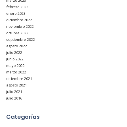
marzo 2023
febrero 2023
enero 2023
diciembre 2022
noviembre 2022
octubre 2022
septiembre 2022
agosto 2022
julio 2022
junio 2022
mayo 2022
marzo 2022
diciembre 2021
agosto 2021
julio 2021
julio 2016
Categorías