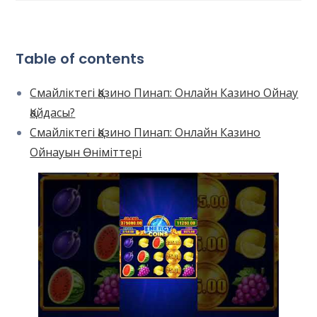
la
la
la
entrada:
entrada:
entrada:
Table of contents
Смайліктегі Қазино Пинап: Онлайн Казино Ойнау
Қайдасы?
Смайліктегі Қазино Пинап: Онлайн Казино
Ойнауын Өніміттері