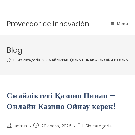
Saltar
al
contenido
Proveedor de innovación
Menú
Blog
>
Sin categoría
>
Смайліктегі Қазино Пинап – Онлайн Казино Ой
Смайліктегі Қазино Пинап –
Онлайн Казино Ойнау керек!
Autor
Publicación
Categoría
admin
20 enero, 2026
Sin categoría
de
de
de