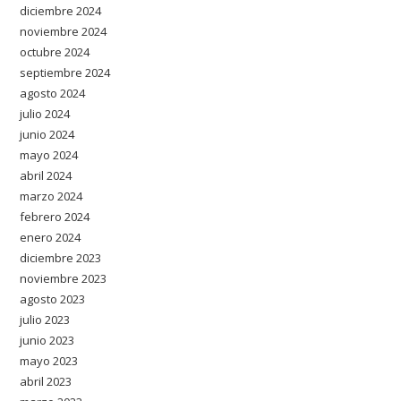
diciembre 2024
noviembre 2024
octubre 2024
septiembre 2024
agosto 2024
julio 2024
junio 2024
mayo 2024
abril 2024
marzo 2024
febrero 2024
enero 2024
diciembre 2023
noviembre 2023
agosto 2023
julio 2023
junio 2023
mayo 2023
abril 2023