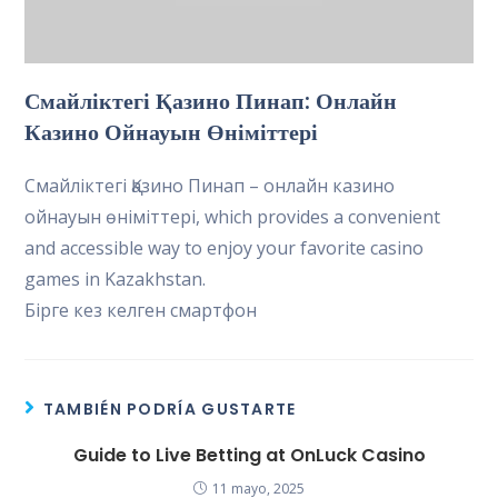
Смайліктегі Қазино Пинап: Онлайн
Казино Ойнауын Өніміттері
Смайліктегі Қазино Пинап – онлайн казино
ойнауын өніміттері, which provides a convenient
and accessible way to enjoy your favorite casino
games in Kazakhstan.
Бірге кез келген смартфон
TAMBIÉN PODRÍA GUSTARTE
Guide to Live Betting at OnLuck Casino
11 mayo, 2025