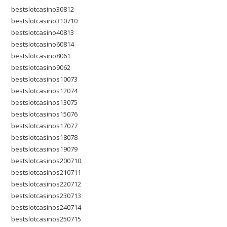
bestslotcasino30812
bestslotcasino310710
bestslotcasino40813
bestslotcasino60814
bestslotcasino8061
bestslotcasino9062
bestslotcasinos10073
bestslotcasinos12074
bestslotcasinos13075
bestslotcasinos15076
bestslotcasinos17077
bestslotcasinos18078
bestslotcasinos19079
bestslotcasinos200710
bestslotcasinos210711
bestslotcasinos220712
bestslotcasinos230713
bestslotcasinos240714
bestslotcasinos250715