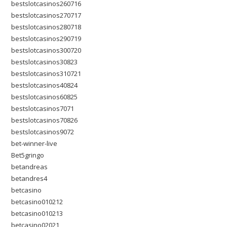
bestslotcasinos260716
bestslotcasinos270717
bestslotcasinos280718
bestslotcasinos290719
bestslotcasinos300720
bestslotcasinos30823
bestslotcasinos310721
bestslotcasinos40824
bestslotcasinos60825
bestslotcasinos7071
bestslotcasinos70826
bestslotcasinos9072
bet-winner-live
Bet5gringo
betandreas
betandres4
betcasino
betcasino010212
betcasino010213
betcasino02021