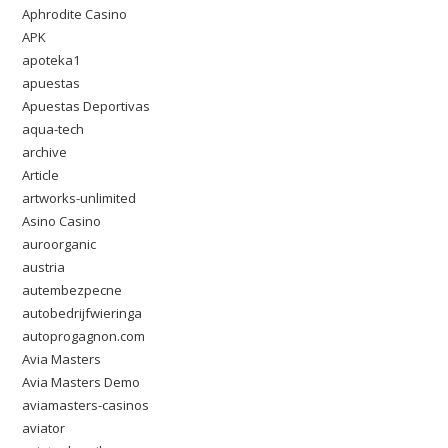
Aphrodite Casino
APK
apoteka1
apuestas
Apuestas Deportivas
aqua-tech
archive
Article
artworks-unlimited
Asino Casino
auroorganic
austria
autembezpecne
autobedrijfwieringa
autoprogagnon.com
Avia Masters
Avia Masters Demo
aviamasters-casinos
aviator