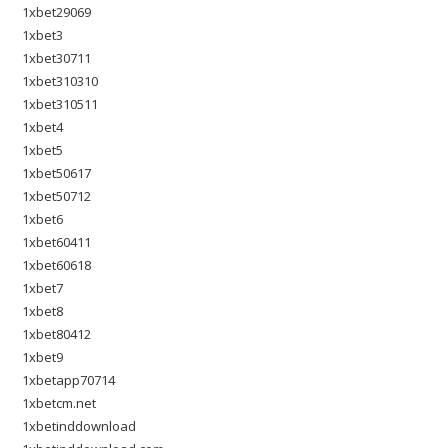
1xbet29069
1xbet3
1xbet30711
1xbet310310
1xbet310511
1xbet4
1xbet5
1xbet50617
1xbet50712
1xbet6
1xbet60411
1xbet60618
1xbet7
1xbet8
1xbet80412
1xbet9
1xbetapp70714
1xbetcm.net
1xbetinddownload