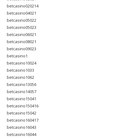
betcasino020214
betcasino04021
betcasino05022
betcasino05023
betcasino06021
betcasino08021
betcasino09023
betcasino1
betcasino10024
betcasino1033
betcasino1062
betcasino13056
betcasino14057
betcasino15041
betcasino150416
betcasino15042
betcasino160417
betcasino16043
betcasino16044