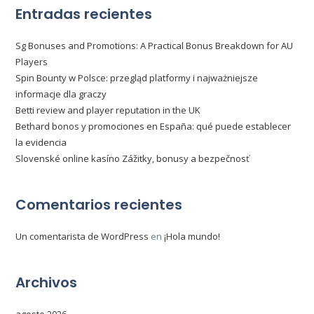
Entradas recientes
Sg Bonuses and Promotions: A Practical Bonus Breakdown for AU
Players
Spin Bounty w Polsce: przegląd platformy i najważniejsze
informacje dla graczy
Betti review and player reputation in the UK
Bethard bonos y promociones en España: qué puede establecer
la evidencia
Slovenské online kasíno Zážitky, bonusy a bezpečnosť
Comentarios recientes
Un comentarista de WordPress
en
¡Hola mundo!
Archivos