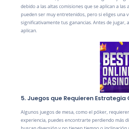
debido a las altas comisiones que se aplican a las
pueden ser muy entretenidos, pero si eliges una 
significativamente tus ganancias. Antes de jugar, 
aplican.
5. Juegos que Requieren Estrategia
Algunos juegos de mesa, como el póker, requieren u
experiencia, puedes encontrarte perdiendo más di
buscan diversión y no tienen tiempo o inclinación