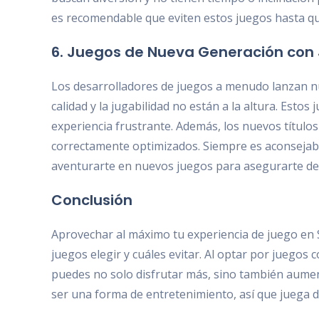
es recomendable que eviten estos juegos hasta qu
6. Juegos de Nueva Generación con 
Los desarrolladores de juegos a menudo lanzan nue
calidad y la jugabilidad no están a la altura. Estos
experiencia frustrante. Además, los nuevos títulos
correctamente optimizados. Siempre es aconsejabl
aventurarte en nuevos juegos para asegurarte de 
Conclusión
Aprovechar al máximo tu experiencia de juego en S
juegos elegir y cuáles evitar. Al optar por juegos
puedes no solo disfrutar más, sino también aumen
ser una forma de entretenimiento, así que juega d