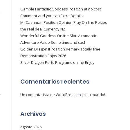
Gamble Fantastic Goddess Position at no cost
Comment and you can Extra Details
Mr Cashman Position Opinion Play On line Pokies
the real deal Currency NZ
Wonderful Goddess Online Slot: A romantic
Adventure Value Some time and cash
Golden Dragon II Position Remark Totally free
Demonstration Enjoy 2026
Silver Dragon Ports Programs online Enjoy
Comentarios recientes
Un comentarista de WordPress
en
¡Hola mundo!
r
Archivos
agosto 2026