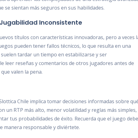
e se sientan más seguros en sus habilidades.
Jugabilidad Inconsistente
vos títulos con características innovadoras, pero a veces l
 juegos pueden tener fallos técnicos, lo que resulta en una
 suelen tardar un tiempo en estabilizarse y ser
e leer reseñas y comentarios de otros jugadores antes de
que valen la pena.
lottica Chile implica tomar decisiones informadas sobre qu
 con un RTP más alto, menor volatilidad y reglas más simples,
tar tus probabilidades de éxito. Recuerda que el juego deb
e manera responsable y diviértete.