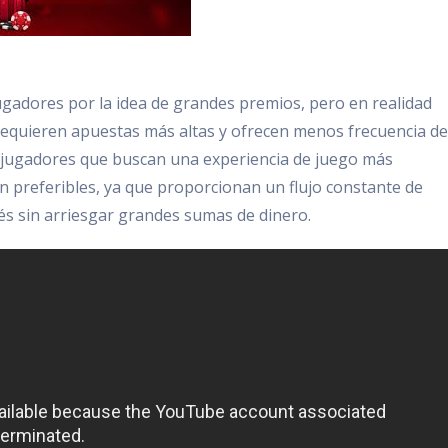
 jugadores por la idea de grandes premios, pero en realidad
requieren apuestas más altas y ofrecen menos frecuencia de
os jugadores que buscan una experiencia de juego más
son preferibles, ya que proporcionan un flujo constante de
s sin arriesgar grandes sumas de dinero.