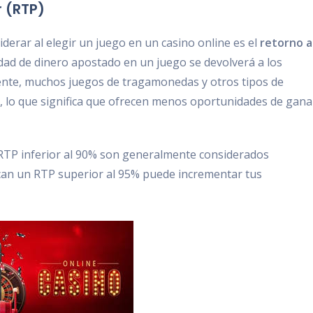
r (RTP)
erar al elegir un juego en un casino online es el
retorno a
idad de dinero apostado en un juego se devolverá a los
ente, muchos juegos de tragamonedas y otros tipos de
o, lo que significa que ofrecen menos oportunidades de gana
RTP inferior al 90% son generalmente considerados
can un RTP superior al 95% puede incrementar tus