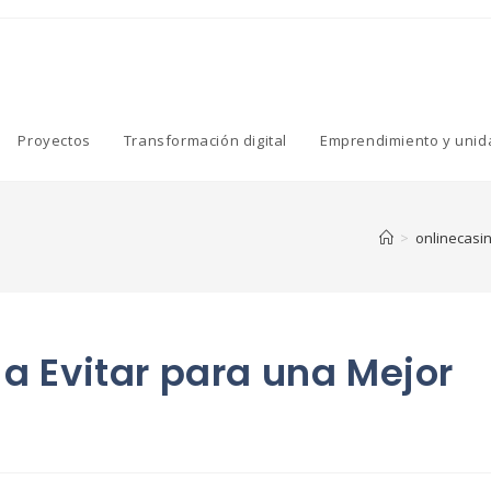
Proyectos
Transformación digital
Emprendimiento y unid
>
onlinecasi
 a Evitar para una Mejor