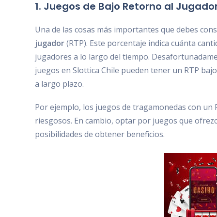
1. Juegos de Bajo Retorno al Jugado
Una de las cosas más importantes que debes consid
jugador
(RTP). Este porcentaje indica cuánta cant
jugadores a lo largo del tiempo. Desafortunadam
juegos en Slottica Chile pueden tener un RTP baj
a largo plazo.
Por ejemplo, los juegos de tragamonedas con un 
riesgosos. En cambio, optar por juegos que ofrez
posibilidades de obtener beneficios.