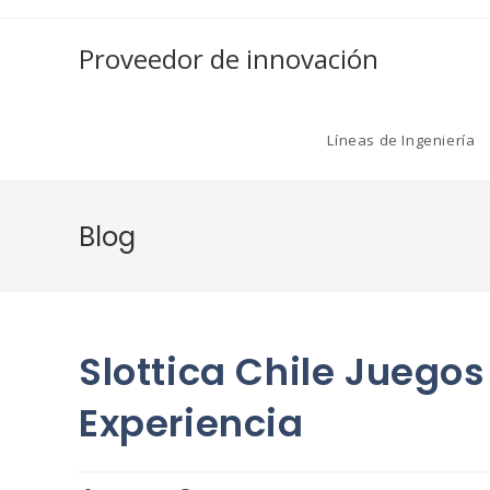
Saltar
al
Proveedor de innovación
contenido
Líneas de Ingeniería
Blog
Slottica Chile Juegos
Experiencia