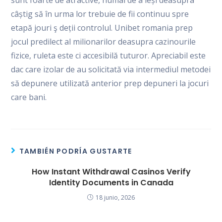
sunt foarte de atractive, numai de a ieși deasupra
câștig să în urma lor trebuie de fii continuu spre
etapă jouri ş deții controlul. Unibet romania prep
jocul predilect al milionarilor deasupra cazinourile
fizice, ruleta este ci accesibilă tuturor. Apreciabil este
dac care izolar de au solicitată via intermediul metodei
să depunere utilizată anterior prep depuneri la jocuri
care bani.
TAMBIÉN PODRÍA GUSTARTE
How Instant Withdrawal Casinos Verify
Identity Documents in Canada
18 junio, 2026