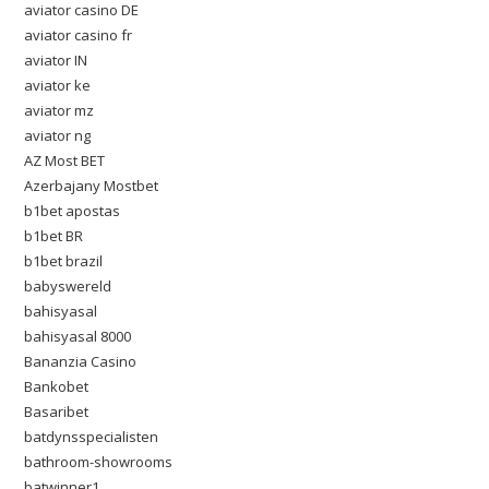
aviator casino DE
aviator casino fr
aviator IN
aviator ke
aviator mz
aviator ng
AZ Most BET
Azerbajany Mostbet
b1bet apostas
b1bet BR
b1bet brazil
babyswereld
bahisyasal
bahisyasal 8000
Bananzia Casino
Bankobet
Basaribet
batdynsspecialisten
bathroom-showrooms
batwinner1