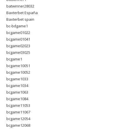
batwinner28032
Baxterbet España
Baxterbet spain
bc-bdgame1
bcgame01022
bcgame01041
bcgame02023
bcgame03025
bcgame1
bcgame10051
bcgame10052
bcgame1033
bcgame1034
bcgame1063
bcgame1084
bcgame11053
bcgame11067
bcgame12054
bcgame12068