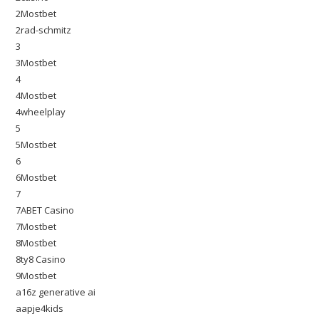
2Mostbet
2rad-schmitz
3
3Mostbet
4
4Mostbet
4wheelplay
5
5Mostbet
6
6Mostbet
7
7ABET Casino
7Mostbet
8Mostbet
8ty8 Casino
9Mostbet
a16z generative ai
aapje4kids