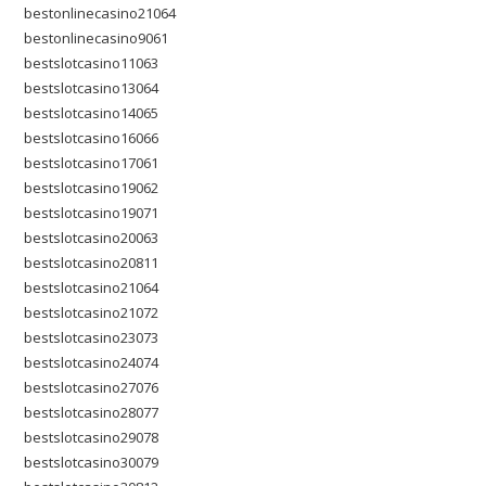
bestonlinecasino21064
bestonlinecasino9061
bestslotcasino11063
bestslotcasino13064
bestslotcasino14065
bestslotcasino16066
bestslotcasino17061
bestslotcasino19062
bestslotcasino19071
bestslotcasino20063
bestslotcasino20811
bestslotcasino21064
bestslotcasino21072
bestslotcasino23073
bestslotcasino24074
bestslotcasino27076
bestslotcasino28077
bestslotcasino29078
bestslotcasino30079