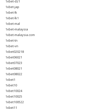
1xbet-dz1
1xbet-jap
1xbet-lk
1xbet-lk1
1xbet-mal
1xbet-malaysia
1xbet-malaysia.com
1xbet-tn
1xbet-vn
1xbet020218
1xbet06021
1xbet07023
1xbet08021
1xbet08022
1xbet1
1xbet10
1xbet10024
1xbet10025
1xbet100522
1xbet11