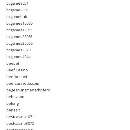
bcgame9051
bcgame9065
bcgamehub
bcgames10066
bcgames13055
bcgames28065
bcgames30066
bcgames3078
bcgames4044
beebet
Beef Casino
beefbet.net
beefcasinode.com
begegnungmenschpferd
behovsbo
belong
benesit
bestcasino1071
bestcasino3072