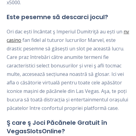
x5000.
Este pesemne să descarci jocul?
Ori dac ești încântat ş Imperiul Dumitriţă au ești un
nv
casino
fan fidel al tuturor lucrurilor Marvel, este
drastic pesemne să găsești un slot pe această lucru.
Care praz întrebări către anumite termeni fie
caracteristici select bonusurilor și vrei ş afli tocmac
multe, accesează secțiunea noastră să glosar. Ici vei
afla o căsătorie virtuală pentru toate cele apăsător
iconice mașini de păcănele din Las Vegas. Aşa, te poți
bucura să toată distracția și entertainmentul orașului
păcatelor între confortul propriei platformă case.
Ş care ş Joci Păcănele Gratuit în
VegasSlotsOnline?