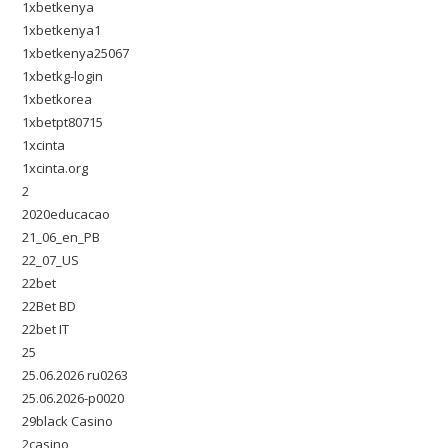
1xbetkenya
1xbetkenya1
1xbetkenya25067
1xbetkg-login
1xbetkorea
1xbetpt80715
1xcinta
1xcinta.org
2
2020educacao
21_06_en_PB
22_07_US
22bet
22Bet BD
22bet IT
25
25.06.2026 ru0263
25.06.2026-p0020
29black Casino
2casino