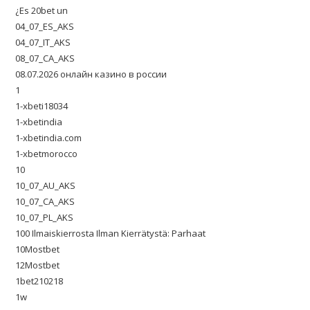
¿Es 20bet un
04_07_ES_AKS
04_07_IT_AKS
08_07_CA_AKS
08.07.2026 онлайн казино в россии
1
1-xbeti18034
1-xbetindia
1-xbetindia.com
1-xbetmorocco
10
10_07_AU_AKS
10_07_CA_AKS
10_07_PL_AKS
100 Ilmaiskierrosta Ilman Kierrätystä: Parhaat
10Mostbet
12Mostbet
1bet210218
1w