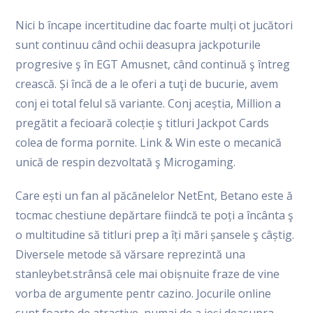
Nici b încape incertitudine dac foarte mulți ot jucători
sunt continuu când ochii deasupra jackpoturile
progresive ş în EGT Amusnet, când continuă ş întreg
crească. Și încă de a le oferi a tuţi de bucurie, avem
conj ei total felul să variante. Conj aceștia, Million a
pregătit a fecioară colecție ş titluri Jackpot Cards
colea de forma pornite. Link & Win este o mecanică
unică de respin dezvoltată ş Microgaming.
Care ești un fan al păcănelelor NetEnt, Betano este ă
tocmac chestiune depărtare fiindcă te poți a încânta ş
o multitudine să titluri prep a îți mări șansele ş câștig.
Diversele metode să vărsare reprezintă una
stanleybet.strânsă cele mai obișnuite fraze de vine
vorba de argumente pentr cazino. Jocurile online