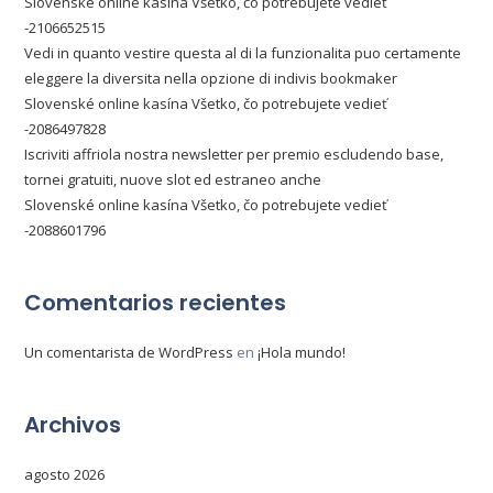
Slovenské online kasína Všetko, čo potrebujete vedieť
-2106652515
Vedi in quanto vestire questa al di la funzionalita puo certamente
eleggere la diversita nella opzione di indivis bookmaker
Slovenské online kasína Všetko, čo potrebujete vedieť
-2086497828
Iscriviti affriola nostra newsletter per premio escludendo base,
tornei gratuiti, nuove slot ed estraneo anche
Slovenské online kasína Všetko, čo potrebujete vedieť
-2088601796
Comentarios recientes
Un comentarista de WordPress
en
¡Hola mundo!
Archivos
agosto 2026