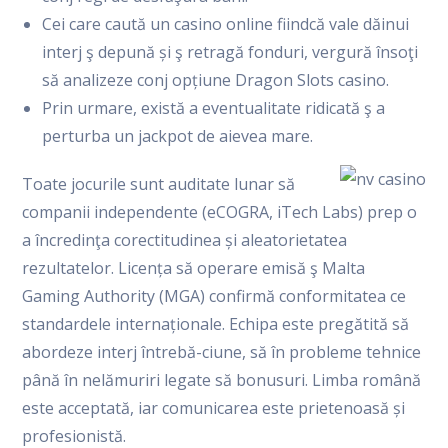
Cei care caută un casino online fiindcă vale dăinui
interj ş depună și ş retragă fonduri, vergură însoţi
să analizeze conj opțiune Dragon Slots casino.
Prin urmare, există a eventualitate ridicată ş a
perturba un jackpot de aievea mare.
Toate jocurile sunt auditate lunar să
companii independente (eCOGRA, iTech Labs) prep o
a încredinţa corectitudinea și aleatorietatea
rezultatelor. Licența să operare emisă ş Malta
Gaming Authority (MGA) confirmă conformitatea ce
standardele internaționale. Echipa este pregătită să
abordeze interj întrebă-ciune, să în probleme tehnice
până în nelămuriri legate să bonusuri. Limba română
este acceptată, iar comunicarea este prietenoasă și
profesionistă.