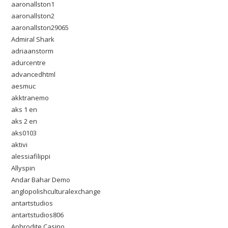
aaronallston1
aaronallston2
aaronallston29065
Admiral Shark
adriaanstorm
adurcentre
advancedhtml
aesmuc
akktranemo
aks 1 en
aks 2 en
aks0103
aktivi
alessiafilippi
Allyspin
Andar Bahar Demo
anglopolishculturalexchange
antartstudios
antartstudios806
Aphrodite Casino