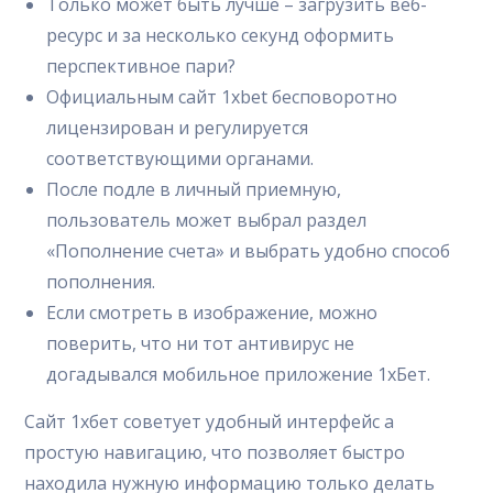
Только может быть лучше – загрузить веб-
ресурс и за несколько секунд оформить
перспективное пари?
Официальным сайт 1xbet бесповоротно
лицензирован и регулируется
соответствующими органами.
После подле в личный приемную,
пользователь может выбрал раздел
«Пополнение счета» и выбрать удобно способ
пополнения.
Если смотреть в изображение, можно
поверить, что ни тот антивирус не
догадывался мобильное приложение 1хБет.
Сайт 1хбет советует удобный интерфейс а
простую навигацию, что позволяет быстро
находила нужную информацию только делать