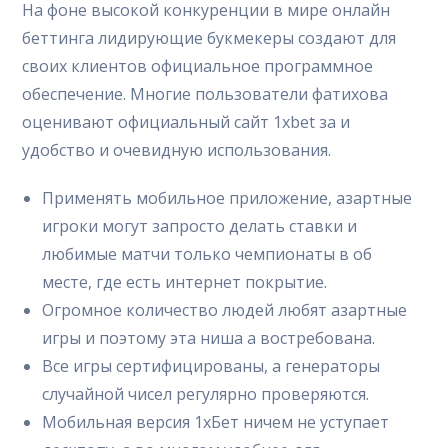
На фоне высокой конкуренции в мире онлайн
беттинга лидирующие букмекеры создают для
своих клиентов официальное программное
обеспечение. Многие пользователи фатихова
оценивают официальный сайт 1xbet за и
удобство и очевидную использования.
Применять мобильное приложение, азартные
игроки могут запросто делать ставки и
любимые матчи только чемпионаты в об
месте, где есть интернет покрытие.
Огромное количество людей любят азартные
игры и поэтому эта ниша а востребована.
Все игры сертифицированы, а генераторы
случайной чисел регулярно проверяются.
Мобильная версия 1хБет ничем не уступает