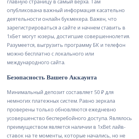
главную страницу в самый верха. Там
опубликована важный информация касательно
деятельности онлайн букмекера. Важен, что
зарегистрироваться а сайте и начнем ставить в
1хБет могут юзеры, достигшие совершеннолетия.
Разумеется, выгрузить программу БК и телефон
можно бесплатно с локального или
международного сайта.
Безопасность Вашего Аккаунта
Минимальный депозит составляет 50 ₽ для
немногих платежных систем. Равно зеркала
проверены только обновляются ежедневно
усовершенство бесперебойного доступа. Являлось
преимуществом является наличии в 1xBet лайв-
ставок на те моменты, которые начались, но не