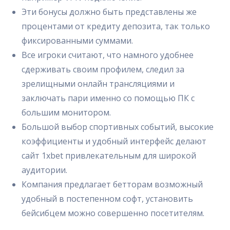
Эти бонусы должно быть представлены же
процентами от кредиту депозита, так только
фиксированными суммами.
Все игроки считают, что намного удобнее
сдерживать своим профилем, следил за
зрелищными онлайн трансляциями и
заключать пари именно со помощью ПК с
большим монитором.
Большой выбор спортивных событий, высокие
коэффициенты и удобный интерфейс делают
сайт 1xbet привлекательным для широкой
аудитории.
Компания предлагает бетторам возможный
удобный в постепенном софт, установить
бейсибцем можно совершенно посетителям.