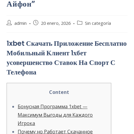
Айфон”
Autor
Publicación
Categoría
admin
20 enero, 2026
Sin categoría
de
de
de
la
la
la
1xbet Скачать Приложение Бесплатно
entrada:
entrada:
entrada:
Мобильный Клиент 1хбет
усовершенство Ставок На Спорт С
Телефона
Content
Бонусная Программа 1xbet —
Максимум Выгоды для Каждого
Игрока
Почему но Работает Скачанное