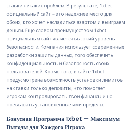
ставки никаких проблем. В результате, 1xbet
официальный сайт – это надежнее место для
обоих, кто хочет насладиться азартом и выиграем
деньги. Еще словом преимуществом 1xbet
официальным сайт является высокий уровень
безопасности. Компания использует современные
разработки защиты данных, того обеспечить
конфиденциальность и безопасность своих
пользователей. Кроме того, в сайте 1xbet
предусмотрена возможность установки лимитов
на ставки только депозиты, что помогает
игрокам контролировать твои финансы и но
превышать установленные ими пределы.
Бонусная Программа 1xbet — Максимум
Выгоды ддя Каждого Игрока