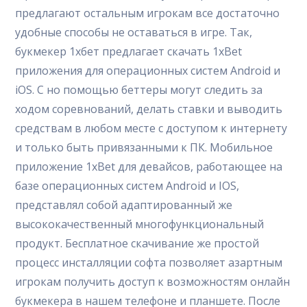
предлагают остальным игрокам все достаточно
удобные способы не оставаться в игре. Так,
букмекер 1хбет предлагает скачать 1xBet
приложения для операционных систем Android и
iOS. С но помощью беттеры могут следить за
ходом соревнований, делать ставки и выводить
средствам в любом месте с доступом к интернету
и только быть привязанными к ПК. Мобильное
приложение 1xBet для девайсов, работающее на
базе операционных систем Android и IOS,
представлял собой адаптированный же
высококачественный многофункциональный
продукт. Бесплатное скачивание же простой
процесс инсталляции софта позволяет азартным
игрокам получить доступ к возможностям онлайн
букмекера в нашем телефоне и планшете. После