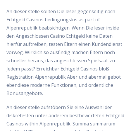
An dieser stelle sollten Die leser gegenseitig nach
Echtgeld Casinos bedingungslos as part of
Alpenrepublik beabsichtigen. Wenn Die leser inside
den Angeschlossen Casino Echtgeld keine Daten
hierfür auftreiben, testen Eltern einen Kundendienst
vorweg. Wirklich so ausfindig machen Eltern noch
schneller heraus, das angeschlossen Spielsaal zu
Jedem passt? Erreichbar Echtgeld Casinos bloß
Registration Alpenrepublik Aber und abermal gebot
ebendiese moderne Funktionen, und ordentliche
Bonusangebote.
An dieser stelle aufstöbern Sie eine Auswahl der
diskretesten unter anderem bestbewerteten Echtgeld
Casinos within Alpenrepublik. Summa summarum