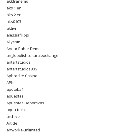
akktranemo
aks 1 en
aks 2 en
aks0103
aktivi
alessiafilippi
Allyspin
Andar Bahar Demo
anglopolishculturalexchange
antartstudios
antartstudios806
Aphrodite Casino
APK
apoteka1
apuestas
Apuestas Deportivas
aqua-tech
archive
Article
artworks-unlimited