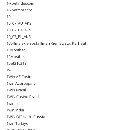
1-xbetindia.com
1-xbetmorocco
10
10_07_AU_AKS
10_07_CA_AKS
10_07_PL_AKS
100 Ilmaiskierrosta Ilman Kierrätystä: Parhaat
10Mostbet
12Mostbet
1bet210218
1w
1Win AZ Casino
1win Azerbajany
1Win Brasil
1WIN Casino Brasil
1win fr
1win India
1WIN Official In Russia
1win Turkiye