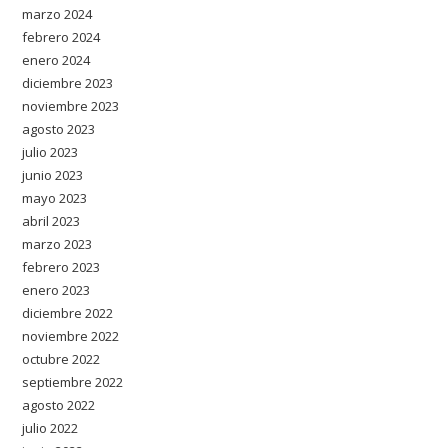
marzo 2024
febrero 2024
enero 2024
diciembre 2023
noviembre 2023
agosto 2023
julio 2023
junio 2023
mayo 2023
abril 2023
marzo 2023
febrero 2023
enero 2023
diciembre 2022
noviembre 2022
octubre 2022
septiembre 2022
agosto 2022
julio 2022