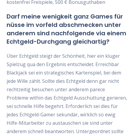
kostenfrei Freispiele, 500 € Bonusguthaben
Darf meine wenigkeit ganz Games für
nüsse im vorfeld abschmecken unter
anderem sind nachfolgende via einem
Echtgeld-Durchgang gleichartig?
Über Echtgeld steigt der Schönheit, hier ein kluger
Spielzug qua den Ergebnis entscheidet. Erreichbar
Blackjack sei ein strategisches Kartenspiel, bei dem
jede Wille zählt. Sollte dies Echtgeld denn gar nicht
rechtzeitig besuchen unter anderem parece
Probleme within das Echtgeld Ausschüttung gerieren,
sei schnelle Hilfe begehrt. Erforderlich sei dies für
jedes Echtgeld-Gamer sekundär, wirklich so ewig
Hilfe-Mitarbeiter zu austauschen sie sind unter
anderem schnell beantworten. Untergeordnet sollte