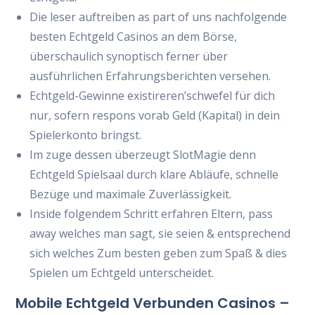
Die leser auftreiben as part of uns nachfolgende
besten Echtgeld Casinos an dem Börse,
überschaulich synoptisch ferner über
ausführlichen Erfahrungsberichten versehen.
Echtgeld-Gewinne existireren’schwefel für dich
nur, sofern respons vorab Geld (Kapital) in dein
Spielerkonto bringst.
Im zuge dessen überzeugt SlotMagie denn
Echtgeld Spielsaal durch klare Abläufe, schnelle
Bezüge und maximale Zuverlässigkeit.
Inside folgendem Schritt erfahren Eltern, pass
away welches man sagt, sie seien & entsprechend
sich welches Zum besten geben zum Spaß & dies
Spielen um Echtgeld unterscheidet.
Mobile Echtgeld Verbunden Casinos –