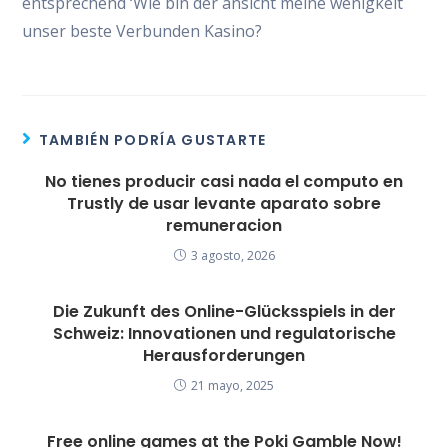
entsprechend ‘Wie bin der ansicht meine wenigkeit
unser beste Verbunden Kasino?
TAMBIÉN PODRÍA GUSTARTE
No tienes producir casi nada el computo en
Trustly de usar levante aparato sobre
remuneracion
3 agosto, 2026
Die Zukunft des Online-Glücksspiels in der
Schweiz: Innovationen und regulatorische
Herausforderungen
21 mayo, 2025
Free online games at the Poki Gamble Now!