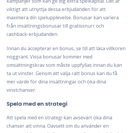
kampanjer som kan ge dig extra spelkapital. Det är
viktigt att utnyttja dessa erbjudanden för att
maximera din spelupplevelse. Bonusar kan variera
från insättningsbonusar till gratissnurr och
cashback-erbjudanden.
Innan du accepterar en bonus, se till att läsa villkoren
noggrant. Vissa bonusar kommer med
omsättningskrav som måste uppfyllas innan du kan
ta ut vinster. Genom att välja rätt bonus kan du få
mer värde för dina insättningar och öka dina
vinstchanser.
Spela med en strategi
Att spela med en strategi kan avsevärt öka dina
chanser att vinna. Oavsett om du använder en