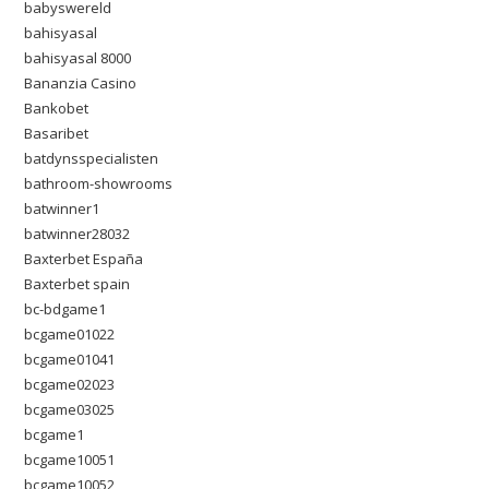
babyswereld
bahisyasal
bahisyasal 8000
Bananzia Casino
Bankobet
Basaribet
batdynsspecialisten
bathroom-showrooms
batwinner1
batwinner28032
Baxterbet España
Baxterbet spain
bc-bdgame1
bcgame01022
bcgame01041
bcgame02023
bcgame03025
bcgame1
bcgame10051
bcgame10052