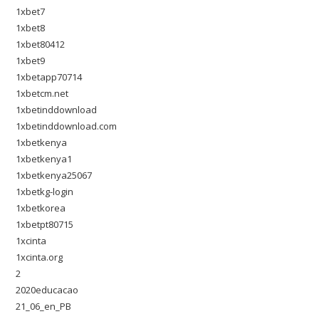
1xbet7
1xbet8
1xbet80412
1xbet9
1xbetapp70714
1xbetcm.net
1xbetinddownload
1xbetinddownload.com
1xbetkenya
1xbetkenya1
1xbetkenya25067
1xbetkg-login
1xbetkorea
1xbetpt80715
1xcinta
1xcinta.org
2
2020educacao
21_06_en_PB