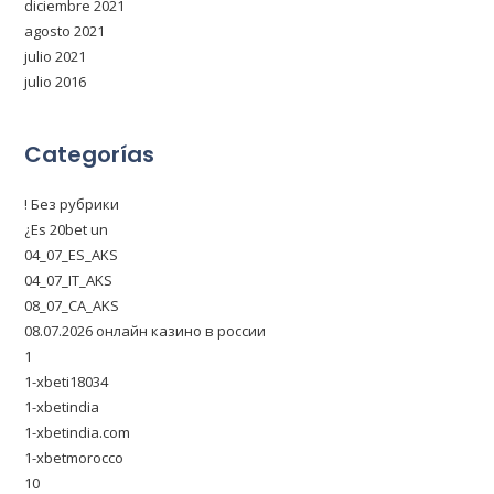
diciembre 2021
agosto 2021
julio 2021
julio 2016
Categorías
! Без рубрики
¿Es 20bet un
04_07_ES_AKS
04_07_IT_AKS
08_07_CA_AKS
08.07.2026 онлайн казино в россии
1
1-xbeti18034
1-xbetindia
1-xbetindia.com
1-xbetmorocco
10