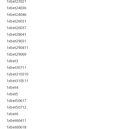
1xbet23021
1xbet24036
1xbet24046
1xbet26031
1xbet26037
1xbet28041
1xbet29031
1xbet290411
1xbet29069
1xbet3
1xbet30711
1xbet310310
1xbet310511
1xbet4
1xbet5
1xbet50617
1xbet50712
1xbet6
1xbet60411
1xbet60618