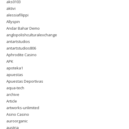
aks0103
aktivi
alessiafilippi
Allyspin
Andar Bahar Demo
anglopolishculturalexchange
antartstudios
antartstudios806
Aphrodite Casino
APK
apoteka1
apuestas
Apuestas Deportivas
aqua-tech
archive
Article
artworks-unlimited
Asino Casino
auroorganic
austria