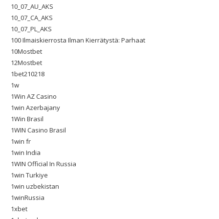
10_07_AU_AKS
10_07_CA_AKS
10_07_PL_AKS
100 Ilmaiskierrosta Ilman Kierrätystä: Parhaat
10Mostbet
12Mostbet
1bet210218
1w
1Win AZ Casino
1win Azerbajany
1Win Brasil
1WIN Casino Brasil
1win fr
1win India
1WIN Official In Russia
1win Turkiye
1win uzbekistan
1winRussia
1xbet