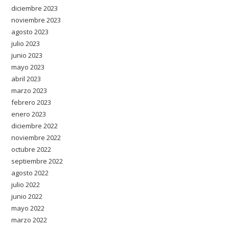
diciembre 2023
noviembre 2023
agosto 2023
julio 2023
junio 2023
mayo 2023
abril 2023
marzo 2023
febrero 2023
enero 2023
diciembre 2022
noviembre 2022
octubre 2022
septiembre 2022
agosto 2022
julio 2022
junio 2022
mayo 2022
marzo 2022