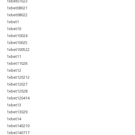
1xbet07023
1xbet08021
1xbet08022
1xbet1
1xbet10
1xbet10024
1xbet10025
1xbet100522
1xbet11
1xbet11026
1xbet12
1xbet120212
1xbet12027
1xbet12028
1xbet120414
1xbet13
1xbet13029
1xbet14
1xbet140210
1xbet140717