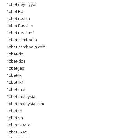
1xbet qeydiyyat
1xbet RU
1xbet russia
1xbet Russian
1xbet russian1
1xbet-cambodia
1xbet-cambodia.com
1xbet-dz
1xbet-dz1
1xbet-jap
1xbet-lk
1xbet-lk1
1xbet-mal
1xbet-malaysia
1xbet-malaysia.com
1xbet-tn
1xbet-vn
1xbet020218
1xbet06021