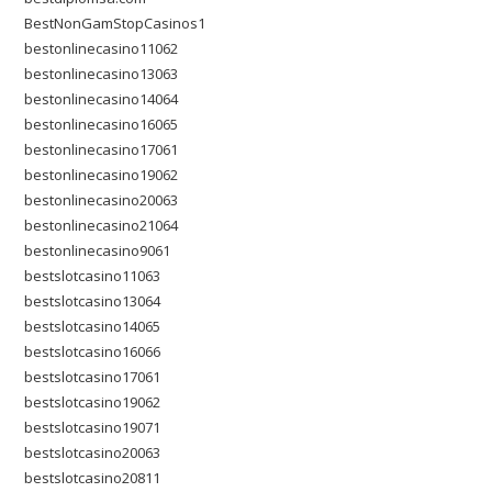
BestNonGamStopCasinos1
bestonlinecasino11062
bestonlinecasino13063
bestonlinecasino14064
bestonlinecasino16065
bestonlinecasino17061
bestonlinecasino19062
bestonlinecasino20063
bestonlinecasino21064
bestonlinecasino9061
bestslotcasino11063
bestslotcasino13064
bestslotcasino14065
bestslotcasino16066
bestslotcasino17061
bestslotcasino19062
bestslotcasino19071
bestslotcasino20063
bestslotcasino20811