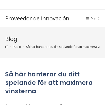
Saltar
al
contenido
Proveedor de innovación
Menú
Blog
>
Public
>
Så här hanterar du ditt spelande för att maximera vins
Så här hanterar du ditt
spelande för att maximera
vinsterna