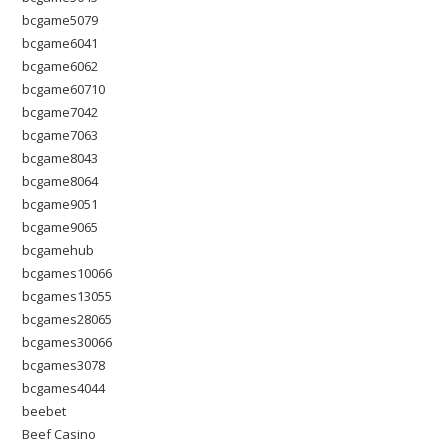
bcgame5079
bcgame6041
bcgame6062
bcgame60710
bcgame7042
bcgame7063
bcgame8043
bcgame8064
bcgame9051
bcgame9065
bcgamehub
bcgames10066
bcgames13055
bcgames28065
bcgames30066
bcgames3078
bcgames4044
beebet
Beef Casino