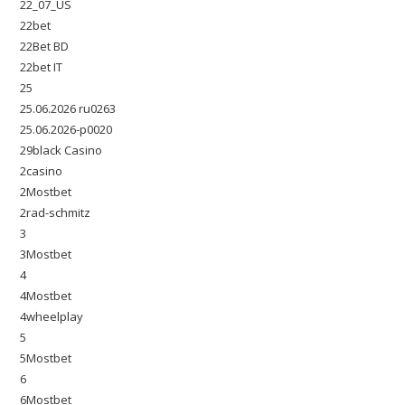
22_07_US
22bet
22Bet BD
22bet IT
25
25.06.2026 ru0263
25.06.2026-p0020
29black Casino
2casino
2Mostbet
2rad-schmitz
3
3Mostbet
4
4Mostbet
4wheelplay
5
5Mostbet
6
6Mostbet