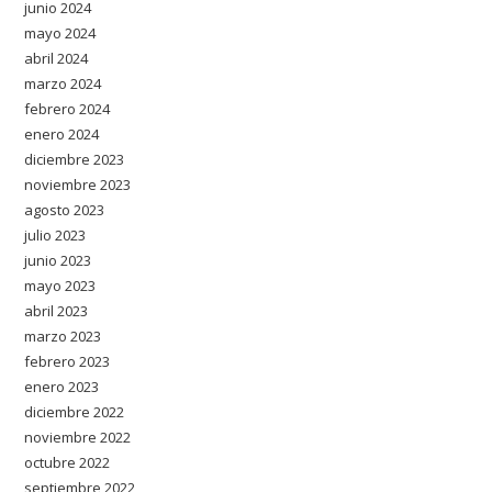
junio 2024
mayo 2024
abril 2024
marzo 2024
febrero 2024
enero 2024
diciembre 2023
noviembre 2023
agosto 2023
julio 2023
junio 2023
mayo 2023
abril 2023
marzo 2023
febrero 2023
enero 2023
diciembre 2022
noviembre 2022
octubre 2022
septiembre 2022