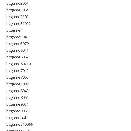
bcgame3061
bcgame3064
bcgame31011
bcgame31052
bcgame4
bcgame5045
bcgame5079
bcgame6041
bcgame6062
bcgame60710
bcgame7042
bcgame7063
bcgame7087
bcgame8043
bcgame8064
bcgame9051
bcgame9065
bcgamehub
bcgames10066
bcgames13055