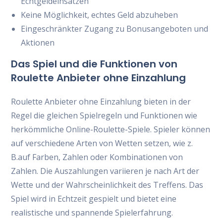
Echtgeldeinsätzen
Keine Möglichkeit, echtes Geld abzuheben
Eingeschränkter Zugang zu Bonusangeboten und
Aktionen
Das Spiel und die Funktionen von
Roulette Anbieter ohne Einzahlung
Roulette Anbieter ohne Einzahlung bieten in der
Regel die gleichen Spielregeln und Funktionen wie
herkömmliche Online-Roulette-Spiele. Spieler können
auf verschiedene Arten von Wetten setzen, wie z.
B.auf Farben, Zahlen oder Kombinationen von
Zahlen. Die Auszahlungen variieren je nach Art der
Wette und der Wahrscheinlichkeit des Treffens. Das
Spiel wird in Echtzeit gespielt und bietet eine
realistische und spannende Spielerfahrung.