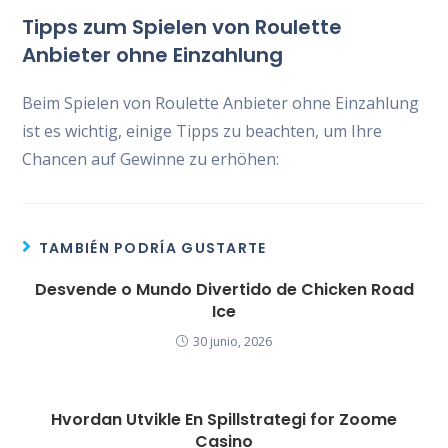
Tipps zum Spielen von Roulette
Anbieter ohne Einzahlung
Beim Spielen von Roulette Anbieter ohne Einzahlung
ist es wichtig, einige Tipps zu beachten, um Ihre
Chancen auf Gewinne zu erhöhen:
TAMBIÉN PODRÍA GUSTARTE
Desvende o Mundo Divertido de Chicken Road
Ice
30 junio, 2026
Hvordan Utvikle En Spillstrategi for Zoome
Casino