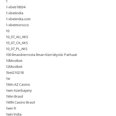
1
1-xbeti18034
1-xbetindia
1-xbetindia.com
1-xbetmorocco
10
10_07_AU_AKS
10_07_CA_AKS
10_07_PL_AKS
100 Ilmaiskierrosta Ilman Kierrätystä: Parhaat
10Mostbet
12Mostbet
1bet210218
1w
1Win AZ Casino
1win Azerbajany
1Win Brasil
1WIN Casino Brasil
1win fr
1win India