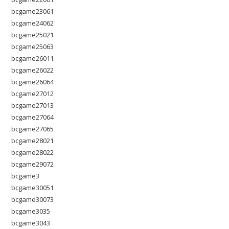
bcgame23061
bcgame24062
bcgame25021
bcgame25063
bcgame26011
bcgame26022
bcgame26064
bcgame27012
bcgame27013
bcgame27064
bcgame27065
bcgame28021
bcgame28022
bcgame29072
bcgame3
bcgame30051
bcgame30073
bcgame3035
bcgame3043