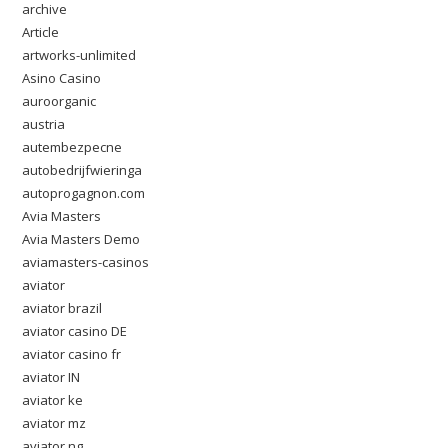
archive
Article
artworks-unlimited
Asino Casino
auroorganic
austria
autembezpecne
autobedrijfwieringa
autoprogagnon.com
Avia Masters
Avia Masters Demo
aviamasters-casinos
aviator
aviator brazil
aviator casino DE
aviator casino fr
aviator IN
aviator ke
aviator mz
aviator ng