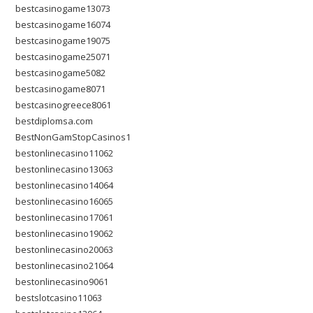
bestcasinogame13073
bestcasinogame16074
bestcasinogame19075
bestcasinogame25071
bestcasinogame5082
bestcasinogame8071
bestcasinogreece8061
bestdiplomsa.com
BestNonGamStopCasinos1
bestonlinecasino11062
bestonlinecasino13063
bestonlinecasino14064
bestonlinecasino16065
bestonlinecasino17061
bestonlinecasino19062
bestonlinecasino20063
bestonlinecasino21064
bestonlinecasino9061
bestslotcasino11063