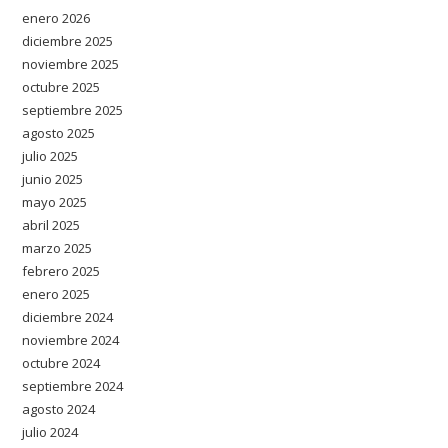
enero 2026
diciembre 2025
noviembre 2025
octubre 2025
septiembre 2025
agosto 2025
julio 2025
junio 2025
mayo 2025
abril 2025
marzo 2025
febrero 2025
enero 2025
diciembre 2024
noviembre 2024
octubre 2024
septiembre 2024
agosto 2024
julio 2024