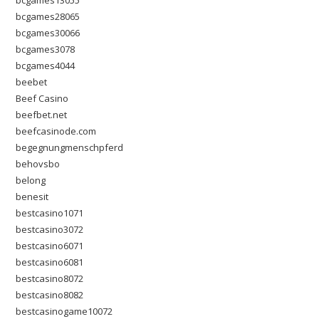
bcgames28065
bcgames30066
bcgames3078
bcgames4044
beebet
Beef Casino
beefbet.net
beefcasinode.com
begegnungmenschpferd
behovsbo
belong
benesit
bestcasino1071
bestcasino3072
bestcasino6071
bestcasino6081
bestcasino8072
bestcasino8082
bestcasinogame10072