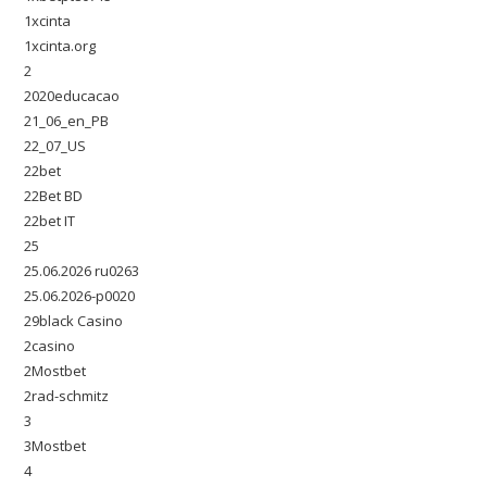
1xcinta
1xcinta.org
2
2020educacao
21_06_en_PB
22_07_US
22bet
22Bet BD
22bet IT
25
25.06.2026 ru0263
25.06.2026-p0020
29black Casino
2casino
2Mostbet
2rad-schmitz
3
3Mostbet
4