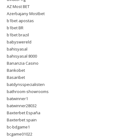
AZ Most BET
Azerbajany Mostbet
b1bet apostas
b1bet BR
b1bet brazil
babyswereld
bahisyasal
bahisyasal 8000
Bananzia Casino
Bankobet
Basaribet
batdynsspecialisten
bathroom-showrooms
batwinner1
batwinner28032
Baxterbet España
Baxterbet spain
bc-bdgame1
bcgame01022