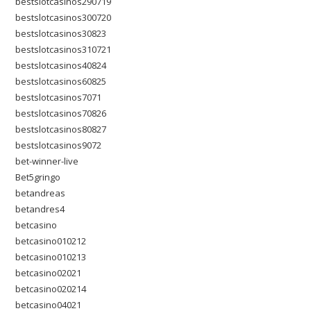
bestslotcasinos290719
bestslotcasinos300720
bestslotcasinos30823
bestslotcasinos310721
bestslotcasinos40824
bestslotcasinos60825
bestslotcasinos7071
bestslotcasinos70826
bestslotcasinos80827
bestslotcasinos9072
bet-winner-live
Bet5gringo
betandreas
betandres4
betcasino
betcasino010212
betcasino010213
betcasino02021
betcasino020214
betcasino04021