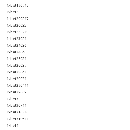
1xbet190719
1xbet2
1xbet200217
1xbet20035
1xbet220219
1xbet23021
1xbet24036
1xbet24046
1xbet26031
1xbet26037
1xbet28041
1xbet29031
1xbet290411
1xbet29069
1xbet3
1xbet30711
1xbet310310
1xbet310511
1xbet4