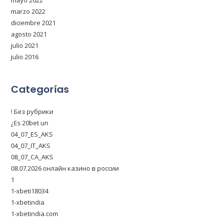
mayo 2022
marzo 2022
diciembre 2021
agosto 2021
julio 2021
julio 2016
Categorías
! Без рубрики
¿Es 20bet un
04_07_ES_AKS
04_07_IT_AKS
08_07_CA_AKS
08.07.2026 онлайн казино в россии
1
1-xbeti18034
1-xbetindia
1-xbetindia.com