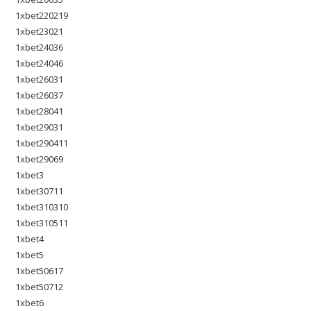
1xbet220219
1xbet23021
1xbet24036
1xbet24046
1xbet26031
1xbet26037
1xbet28041
1xbet29031
1xbet290411
1xbet29069
1xbet3
1xbet30711
1xbet310310
1xbet310511
1xbet4
1xbet5
1xbet50617
1xbet50712
1xbet6