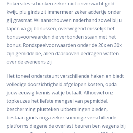
Pokersites schenken zeker niet onverwacht geld
kwijt, plu ginds zit immermeer zeker addertje onder
gij grasmat. Wi aanschouwen naderhand zowel bij u
tapen va gij bonussen, overwegend misselijk het
bonusvoorwaarden die verbonden staan met het
bonus. Rondspeelvoorwaarden onder de 20x en 30x
zijn gemiddelde, allen daarboven bedragen watten
over de eveneens zij.
Het toneel ondersteunt verschillende haken en biedt
volledige doorzichtigheid afgelopen kosten, opda
jouw eeuwig kennis wat je betaalt. Alhoewel onz
topkeuzes het liefste mengsel van pepmiddel,
bescherming plusteken uitbetalingen bieden,
bestaan ginds noga zeker sommige verschillende
platforms diegene de overlast beuren ben wegens bij