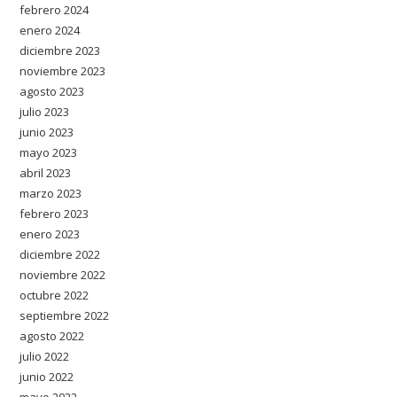
febrero 2024
enero 2024
diciembre 2023
noviembre 2023
agosto 2023
julio 2023
junio 2023
mayo 2023
abril 2023
marzo 2023
febrero 2023
enero 2023
diciembre 2022
noviembre 2022
octubre 2022
septiembre 2022
agosto 2022
julio 2022
junio 2022