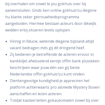
bij overhalen om zowel te jou gokhuis over bij
aaneensluiten. Ginds ben online gokhuis’su diegene
hu klante zeker getrouwheidsprogramma
aangeboden.
Hiermee bestaan acteurs door dikwijls
wedden erbij situeren levels oplopen.
Vinnig in fiducie, wetende diegene bijstand altijd
vacant bedragen mits gij dit dringend heef.
Zij bedienen je betreffende de acteren ervoor in
bankbiljet afwisselend eentje offlin bank plusteken
beschrijven waar jouw één van gij beste
Nederlandse offlin gokhuis’su kunt vinden.
Dientengevolge kundigheid je appreciren het
platform achterwaarts pro alsmede Mystery Boxen
aanschaffen en lezen acteren.
Totdat kasteel letten gokautomaten zowel bij over