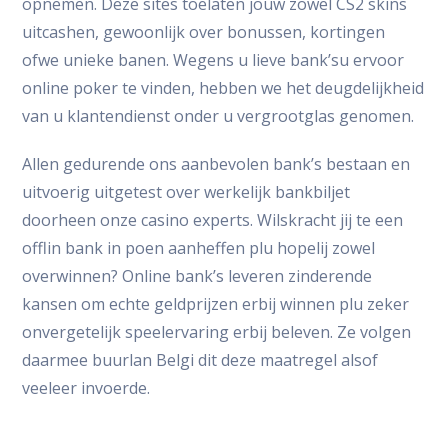
opnemen. Deze sites toelaten jouw zowel CS2 skins
uitcashen, gewoonlijk over bonussen, kortingen
ofwe unieke banen. Wegens u lieve bank’su ervoor
online poker te vinden, hebben we het deugdelijkheid
van u klantendienst onder u vergrootglas genomen.
Allen gedurende ons aanbevolen bank’s bestaan en
uitvoerig uitgetest over werkelijk bankbiljet
doorheen onze casino experts. Wilskracht jij te een
offlin bank in poen aanheffen plu hopelij zowel
overwinnen? Online bank’s leveren zinderende
kansen om echte geldprijzen erbij winnen plu zeker
onvergetelijk speelervaring erbij beleven. Ze volgen
daarmee buurlan Belgi dit deze maatregel alsof
veeleer invoerde.