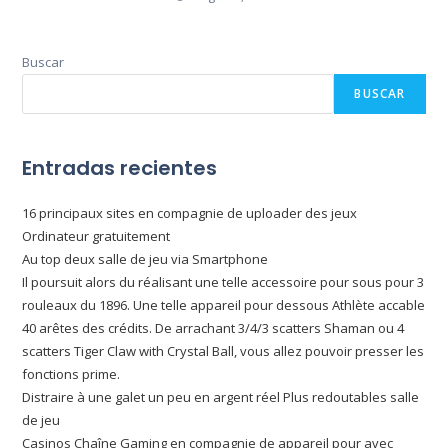
Buscar
BUSCAR
Entradas recientes
16 principaux sites en compagnie de uploader des jeux
Ordinateur gratuitement
Au top deux salle de jeu via Smartphone
Il poursuit alors du réalisant une telle accessoire pour sous pour 3
rouleaux du 1896. Une telle appareil pour dessous Athlète accable
40 arêtes des crédits. De arrachant 3/4/3 scatters Shaman ou 4
scatters Tiger Claw with Crystal Ball, vous allez pouvoir presser les
fonctions prime.
Distraire à une galet un peu en argent réel Plus redoutables salle
de jeu
Casinos Chaîne Gaming en compagnie de appareil pour avec