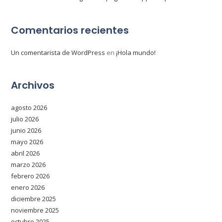
Comentarios recientes
Un comentarista de WordPress
en
¡Hola mundo!
Archivos
agosto 2026
julio 2026
junio 2026
mayo 2026
abril 2026
marzo 2026
febrero 2026
enero 2026
diciembre 2025
noviembre 2025
octubre 2025