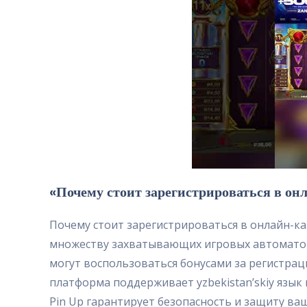
«Почему стоит зарегистрироваться в он
Почему стоит зарегистрироваться в онлайн-каз
множеству захватывающих игровых автоматов 
могут воспользоваться бонусами за регистрац
платформа поддерживает уzbekistan’skiy язык
Pin Up гарантирует безопасность и защиту ва