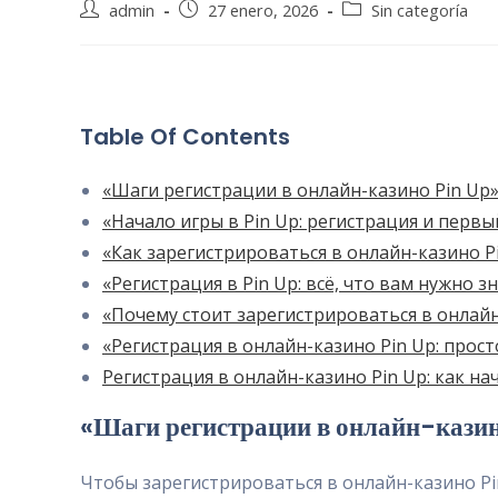
Autor
Publicación
Categoría
admin
27 enero, 2026
Sin categoría
de
de
de
la
la
la
entrada:
entrada:
entrada:
Table Of Contents
«Шаги регистрации в онлайн-казино Pin Up
«Начало игры в Pin Up: регистрация и первы
«Как зарегистрироваться в онлайн-казино P
«Регистрация в Pin Up: всё, что вам нужно з
«Почему стоит зарегистрироваться в онлайн
«Регистрация в онлайн-казино Pin Up: прос
Регистрация в онлайн-казино Pin Up: как на
«Шаги регистрации в онлайн-кази
Чтобы зарегистрироваться в онлайн-казино Pi