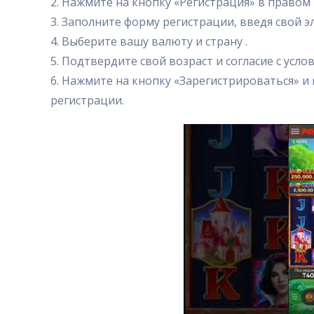
2. Нажмите на кнопку «Регистрация» в правом 
3. Заполните форму регистрации, введя свой 
4. Выберите вашу валюту и страну .
5. Подтвердите свой возраст и согласие с усл
6. Нажмите на кнопку «Зарегистрироваться» 
регистрации.