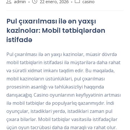
Autor
Publicación
Categoría
admin
22 enero, 2026
casino
de
de
de
la
la
la
Pul çıxarılması ilə ən yaxşı
entrada:
entrada:
entrada:
kazinolar: Mobil tətbiqlərdən
istifadə
Pul çıxarılması ilə ən yaxşı kazinolar, müasir dövrdə
mobil tətbiqlərin istifadəsi ilə müştərilərə daha rahat
və sürətli xidmət imkanı təqdim edir. Bu məqalədə,
mobil kazinoların üstünlükləri, pul çıxarılması
prosesinin asanlığı və təhlükəsizliyi haqqında
danışacağıq. Casino oyunlarının keyfiyyətinin artması
ilə mobil tətbiqlər də populyarlıq qazanmışdır. İndi
oyunçular, istədikləri yerdə, istədikləri zaman pul
çıxara bilərlər. Mobil tətbiqlər vasitəsilə istifadəçilər
üçün oyun təcrübəsi daha da maraqlı və rahat olur.