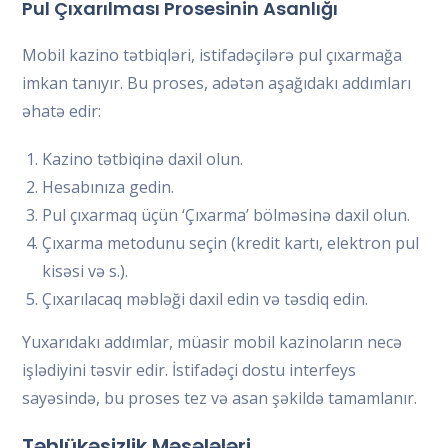
Pul Çıxarılması Prosesinin Asanlığı
Mobil kazino tətbiqləri, istifadəçilərə pul çıxarmağa
imkan tanıyır. Bu proses, adətən aşağıdakı addımları
əhatə edir:
Kazino tətbiqinə daxil olun.
Hesabınıza gedin.
Pul çıxarmaq üçün ‘Çıxarma’ bölməsinə daxil olun.
Çıxarma metodunu seçin (kredit kartı, elektron pul
kisəsi və s.).
Çıxarılacaq məbləği daxil edin və təsdiq edin.
Yuxarıdakı addımlar, müasir mobil kazinoların necə
işlədiyini təsvir edir. İstifadəçi dostu interfeys
sayəsində, bu proses tez və asan şəkildə tamamlanır.
Təhlükəsizlik Məsələləri