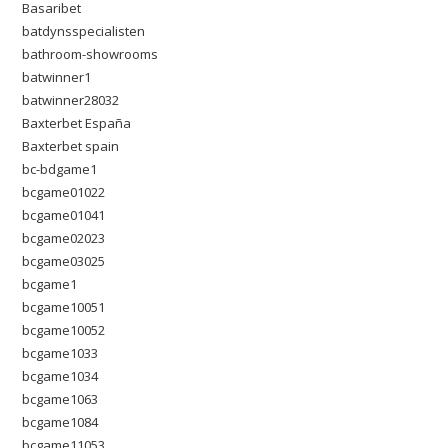
Basaribet
batdynsspecialisten
bathroom-showrooms
batwinner1
batwinner28032
Baxterbet España
Baxterbet spain
bc-bdgame1
bcgame01022
bcgame01041
bcgame02023
bcgame03025
bcgame1
bcgame10051
bcgame10052
bcgame1033
bcgame1034
bcgame1063
bcgame1084
bcgame11053