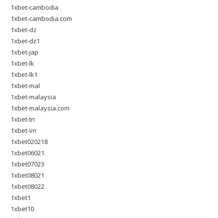
1xbet-cambodia
1xbet-cambodia.com
1xbet-dz
1xbet-dz1
1xbet-jap
1xbet-lk
1xbet-lk1
1xbet-mal
1xbet-malaysia
1xbet-malaysia.com
1xbet-tn
1xbet-vn
1xbet020218
1xbet06021
1xbet07023
1xbet08021
1xbet08022
1xbet1
1xbet10