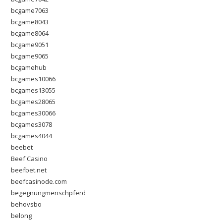
bcgame7063
bcgame8043
bcgame8064
bcgame9051
bcgame9065
bcgamehub
bcgames10066
bcgames13055
bcgames28065
bcgames30066
bcgames3078
bcgames4044
beebet
Beef Casino
beefbet.net
beefcasinode.com
begegnungmenschpferd
behovsbo
belong