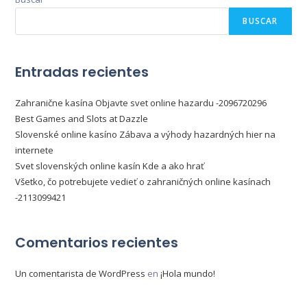
BUSCAR
Entradas recientes
Zahranične kasína Objavte svet online hazardu -2096720296
Best Games and Slots at Dazzle
Slovenské online kasíno Zábava a výhody hazardných hier na
internete
Svet slovenských online kasín Kde a ako hrať
Všetko, čo potrebujete vedieť o zahraničných online kasínach
-2113099421
Comentarios recientes
Un comentarista de WordPress
en
¡Hola mundo!