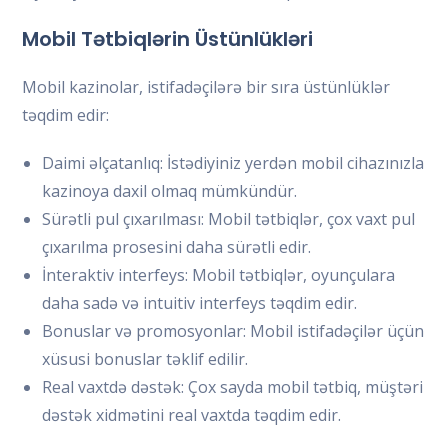
Mobil Tətbiqlərin Üstünlükləri
Mobil kazinolar, istifadəçilərə bir sıra üstünlüklər
təqdim edir:
Daimi əlçatanlıq: İstədiyiniz yerdən mobil cihazınızla
kazinoya daxil olmaq mümkündür.
Sürətli pul çıxarılması: Mobil tətbiqlər, çox vaxt pul
çıxarılma prosesini daha sürətli edir.
İnteraktiv interfeys: Mobil tətbiqlər, oyunçulara
daha sadə və intuitiv interfeys təqdim edir.
Bonuslar və promosyonlar: Mobil istifadəçilər üçün
xüsusi bonuslar təklif edilir.
Real vaxtdə dəstək: Çox sayda mobil tətbiq, müştəri
dəstək xidmətini real vaxtda təqdim edir.