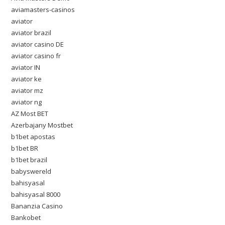
aviamasters-casinos
aviator
aviator brazil
aviator casino DE
aviator casino fr
aviator IN
aviator ke
aviator mz
aviator ng
AZ Most BET
Azerbajany Mostbet
b1bet apostas
b1bet BR
b1bet brazil
babyswereld
bahisyasal
bahisyasal 8000
Bananzia Casino
Bankobet