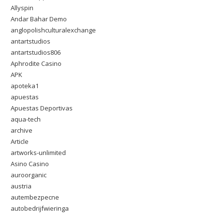
Allyspin
Andar Bahar Demo
anglopolishculturalexchange
antartstudios
antartstudios806
Aphrodite Casino
APK
apoteka1
apuestas
Apuestas Deportivas
aqua-tech
archive
Article
artworks-unlimited
Asino Casino
auroorganic
austria
autembezpecne
autobedrijfwieringa