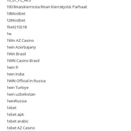
10_07_PL_AKS
100 Ilmaiskierrosta Ilman Kierrätystä: Parhaat
10Mostbet
12Mostbet
1bet210218
1w
1Win AZ Casino
1win Azerbajany
1Win Brasil
1WIN Casino Brasil
1win fr
1win India
1WIN Official In Russia
1win Turkiye
1win uzbekistan
1winRussia
1xbet
1xbet apk
1xbet arabic
1xbet AZ Casino