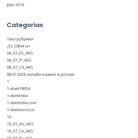
julio 2016
Categorías
! Без рубрики
¿Es 20bet un
04_07_ES_AKS
04_07_IT_AKS
08_07_CA_AKS
08.07.2026 онлайн казино в россии
1
1-xbeti18034
1-xbetindia
1-xbetindia.com
1-xbetmorocco
10
10_07_AU_AKS
10_07_CA_AKS