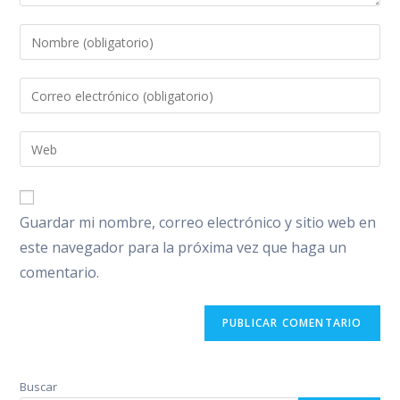
Introduce
tu
nombre
Introduce
o
tu
nombre
dirección
Introduce
de
de
la
usuario
correo
URL
para
electrónico
de
comentar
Guardar mi nombre, correo electrónico y sitio web en
para
tu
comentar
este navegador para la próxima vez que haga un
web
comentario.
(opcional)
Buscar