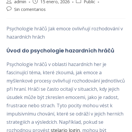
Autor
Publicación
Categoría
admin
15 enero, 2026
Public
de
de
de
Comentarios
Sin comentarios
la
la
la
de
entrada:
entrada:
entrada:
la
entrada:
Psychologie hráčů Jak emoce ovlivňují rozhodování v
hazardních hrách
Úvod do psychologie hazardních hráčů
Psychologie hráčů v oblasti hazardních her je
fascinující téma, které zkoumá, jak emoce a
myšlenkové procesy ovlivňují rozhodování jednotlivců
při hraní. Hráči se často ocitají v situacích, kdy jejich
úsudek může být zkreslen emocemi, jako je radost,
frustrace nebo strach. Tyto pocity mohou vést k
impulsivnímu chování, které se odráží v jejich herních
strategiích a výsledcích. Například, pokud se
rozhodnou provést
stelario login
, mohou být