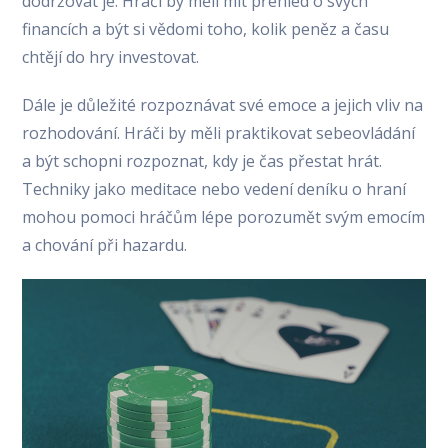
dodržovat je. Hráči by měli mít přehled o svých
financích a být si vědomi toho, kolik peněz a času
chtějí do hry investovat.
Dále je důležité rozpoznávat své emoce a jejich vliv na
rozhodování. Hráči by měli praktikovat sebeovládání
a být schopni rozpoznat, kdy je čas přestat hrát.
Techniky jako meditace nebo vedení deníku o hraní
mohou pomoci hráčům lépe porozumět svým emocím
a chování při hazardu.