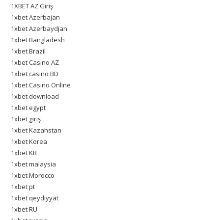
1XBET AZ Giriş
1xbet Azerbajan
1xbet Azerbaydjan
1xbet Bangladesh
1xbet Brazil
1xbet Casino AZ
1xbet casino BD
1xbet Casino Online
1xbet download
1xbet egypt
1xbet giriş
1xbet Kazahstan
1xbet Korea
1xbet KR
1xbet malaysia
1xbet Morocco
1xbet pt
1xbet qeydiyyat
1xbet RU