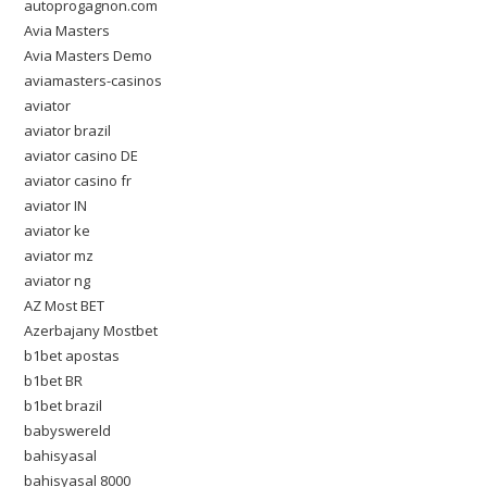
autoprogagnon.com
Avia Masters
Avia Masters Demo
aviamasters-casinos
aviator
aviator brazil
aviator casino DE
aviator casino fr
aviator IN
aviator ke
aviator mz
aviator ng
AZ Most BET
Azerbajany Mostbet
b1bet apostas
b1bet BR
b1bet brazil
babyswereld
bahisyasal
bahisyasal 8000