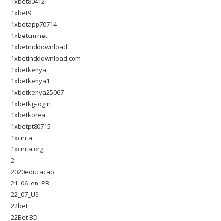
1xbet80412
1xbet9
1xbetapp70714
1xbetcm.net
1xbetinddownload
1xbetinddownload.com
1xbetkenya
1xbetkenya1
1xbetkenya25067
1xbetkg-login
1xbetkorea
1xbetpt80715
1xcinta
1xcinta.org
2
2020educacao
21_06_en_PB
22_07_US
22bet
22Bet BD