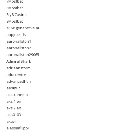
7Mostbet
8Mostbet
8ty8 Casino
9Mostbet
a16z generative ai
aapje4kids
aaronallston1
aaronallston2
aaronallston29065
Admiral Shark
adriaanstorm
adurcentre
advancedhtml
aesmuc
akktranemo
aks 1 en
aks 2 en
aks0103
aktivi
alessiafilippi