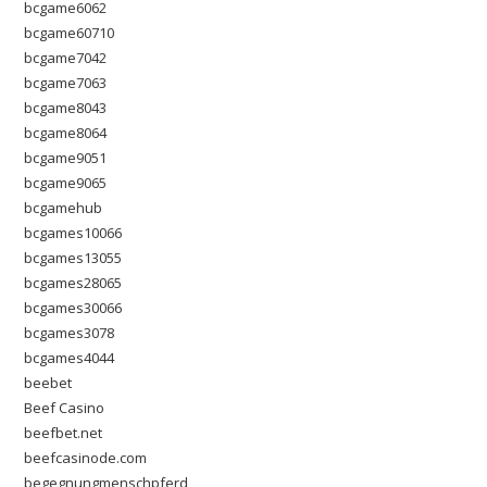
bcgame6062
bcgame60710
bcgame7042
bcgame7063
bcgame8043
bcgame8064
bcgame9051
bcgame9065
bcgamehub
bcgames10066
bcgames13055
bcgames28065
bcgames30066
bcgames3078
bcgames4044
beebet
Beef Casino
beefbet.net
beefcasinode.com
begegnungmenschpferd