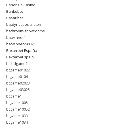
Bananzia Casino
Bankobet
Basaribet
batdynsspecialisten
bathroom-showrooms
batwinner1
batwinner28032
Baxterbet España
Baxterbet spain
bc-bdgame1
bcgame01022
bcgame01041
bcgame02023
bcgame03025
bcgame1
bcgame10051
bcgame10052
bcgame1033
bcgame1034