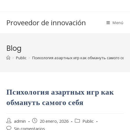
Saltar
al
contenido
Proveedor de innovación
Menú
Blog
>
Public
>
Психология азартных игр как обмануть самого себя
Психология азартных игр как
обмануть самого себя
Autor
Publicación
Categoría
admin
20 enero, 2026
Public
de
de
de
Comentarios
Sin comentarios