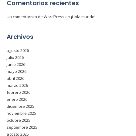
Comentarios recientes
Un comentarista de WordPress
en
¡Hola mundo!
Archivos
agosto 2026
julio 2026
junio 2026
mayo 2026
abril 2026
marzo 2026
febrero 2026
enero 2026
diciembre 2025
noviembre 2025
octubre 2025
septiembre 2025
agosto 2025