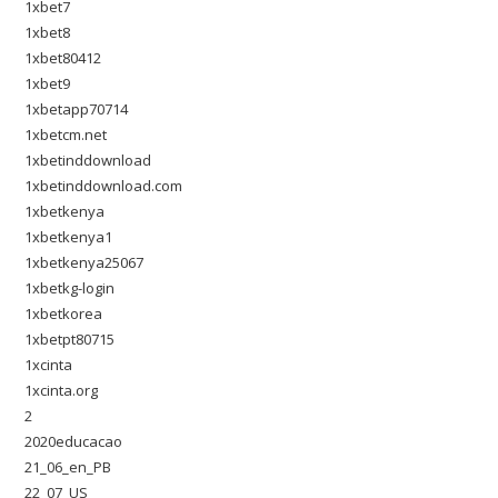
1xbet7
1xbet8
1xbet80412
1xbet9
1xbetapp70714
1xbetcm.net
1xbetinddownload
1xbetinddownload.com
1xbetkenya
1xbetkenya1
1xbetkenya25067
1xbetkg-login
1xbetkorea
1xbetpt80715
1xcinta
1xcinta.org
2
2020educacao
21_06_en_PB
22_07_US