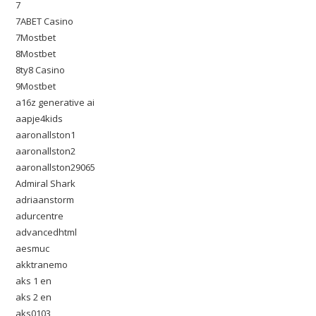
7
7ABET Casino
7Mostbet
8Mostbet
8ty8 Casino
9Mostbet
a16z generative ai
aapje4kids
aaronallston1
aaronallston2
aaronallston29065
Admiral Shark
adriaanstorm
adurcentre
advancedhtml
aesmuc
akktranemo
aks 1 en
aks 2 en
aks0103