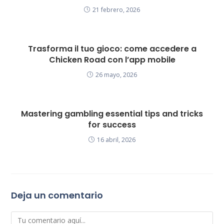
21 febrero, 2026
Trasforma il tuo gioco: come accedere a
Chicken Road con l’app mobile
26 mayo, 2026
Mastering gambling essential tips and tricks
for success
16 abril, 2026
Deja un comentario
Comentario