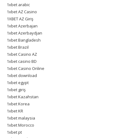
1xbet arabic
1xbet AZ Casino
1XBET AZ Giriş
1xbet Azerbajan
1xbet Azerbaydjan
1xbet Bangladesh
1xbet Brazil
1xbet Casino AZ
1xbet casino BD
1xbet Casino Online
1xbet download
1xbet egypt
1xbet giriş
1xbet Kazahstan
1xbet Korea
1xbet KR
1xbet malaysia
1xbet Morocco
1xbet pt