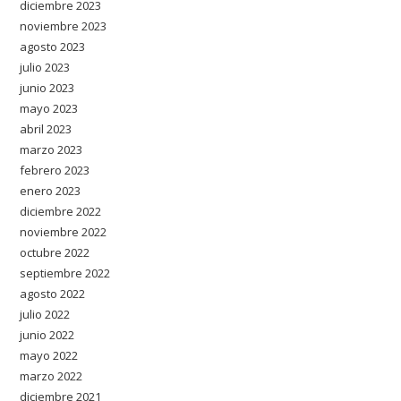
diciembre 2023
noviembre 2023
agosto 2023
julio 2023
junio 2023
mayo 2023
abril 2023
marzo 2023
febrero 2023
enero 2023
diciembre 2022
noviembre 2022
octubre 2022
septiembre 2022
agosto 2022
julio 2022
junio 2022
mayo 2022
marzo 2022
diciembre 2021