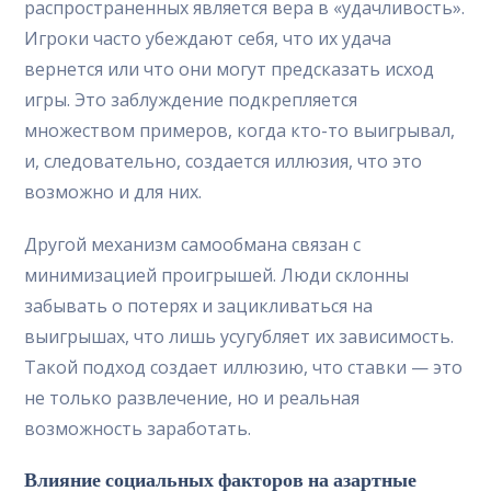
распространенных является вера в «удачливость».
Игроки часто убеждают себя, что их удача
вернется или что они могут предсказать исход
игры. Это заблуждение подкрепляется
множеством примеров, когда кто-то выигрывал,
и, следовательно, создается иллюзия, что это
возможно и для них.
Другой механизм самообмана связан с
минимизацией проигрышей. Люди склонны
забывать о потерях и зацикливаться на
выигрышах, что лишь усугубляет их зависимость.
Такой подход создает иллюзию, что ставки — это
не только развлечение, но и реальная
возможность заработать.
Влияние социальных факторов на азартные