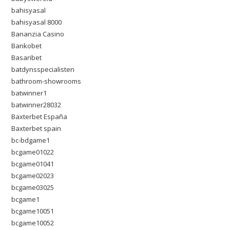
bahisyasal
bahisyasal 8000
Bananzia Casino
Bankobet
Basaribet
batdynsspecialisten
bathroom-showrooms
batwinner1
batwinner28032
Baxterbet España
Baxterbet spain
bc-bdgame1
bcgame01022
bcgame01041
bcgame02023
bcgame03025
bcgame1
bcgame10051
bcgame10052