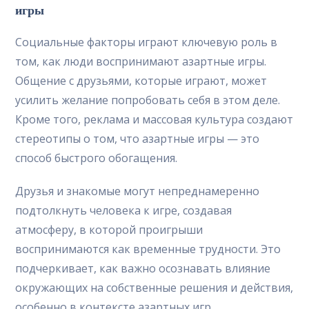
игры
Социальные факторы играют ключевую роль в
том, как люди воспринимают азартные игры.
Общение с друзьями, которые играют, может
усилить желание попробовать себя в этом деле.
Кроме того, реклама и массовая культура создают
стереотипы о том, что азартные игры — это
способ быстрого обогащения.
Друзья и знакомые могут непреднамеренно
подтолкнуть человека к игре, создавая
атмосферу, в которой проигрыши
воспринимаются как временные трудности. Это
подчеркивает, как важно осознавать влияние
окружающих на собственные решения и действия,
особенно в контексте азартных игр.