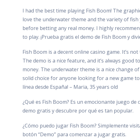
I had the best time playing Fish Boom! The graphic
love the underwater theme and the variety of fish
before betting any real money. I highly recomme
to play. ¡Prueba gratis el demo de Fish Boom y divi
Fish Boom is a decent online casino game. It’s not t
The demo is a nice feature, and it’s always good t
money. The underwater theme is a nice change of p
solid choice for anyone looking for a new game to 
línea desde España! – Maria, 35 years old
¿Qué es Fish Boom? Es un emocionante juego de c
demo gratis y descubre por qué es tan popular.
¿Cómo puedo jugar Fish Boom? Simplemente visita u
botón “Demo” para comenzar a jugar gratis.