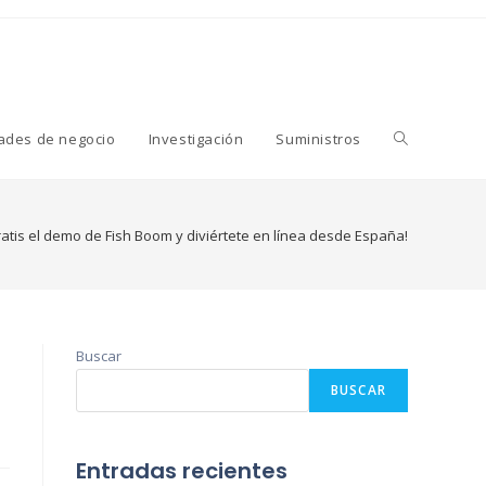
ades de negocio
Investigación
Suministros
atis el demo de Fish Boom y diviértete en línea desde España!
Buscar
BUSCAR
Entradas recientes