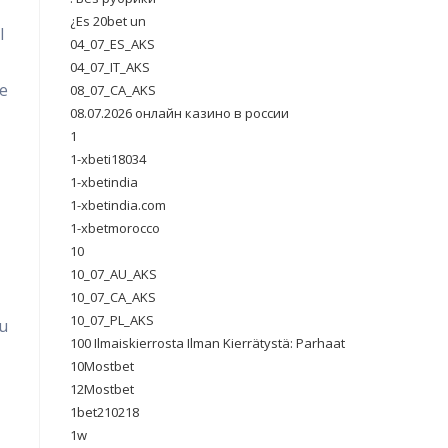
¿Es 20bet un
I
04_07_ES_AKS
04_07_IT_AKS
me
08_07_CA_AKS
08.07.2026 онлайн казино в россии
1
1-xbeti18034
1-xbetindia
1-xbetindia.com
1-xbetmorocco
10
10_07_AU_AKS
10_07_CA_AKS
10_07_PL_AKS
su
100 Ilmaiskierrosta Ilman Kierrätystä: Parhaat
10Mostbet
12Mostbet
1bet210218
1w