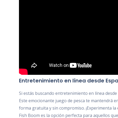
Entretenimiento en línea desde Esp
Si estás buscando entretenimiento en línea desd
Este emocionante juego de pesca te mantendrá en
forma gratuita y sin compromiso. ¡Experimenta la
Fish Boom es la opción perfecta para aquellos qu