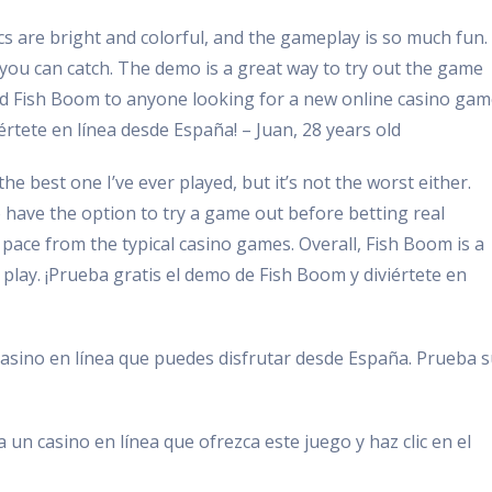
s are bright and colorful, and the gameplay is so much fun. 
 you can catch. The demo is a great way to try out the game
nd Fish Boom to anyone looking for a new online casino ga
értete en línea desde España! – Juan, 28 years old
he best one I’ve ever played, but it’s not the worst either.
o have the option to try a game out before betting real
ace from the typical casino games. Overall, Fish Boom is a
play. ¡Prueba gratis el demo de Fish Boom y diviértete en
asino en línea que puedes disfrutar desde España. Prueba 
n casino en línea que ofrezca este juego y haz clic en el