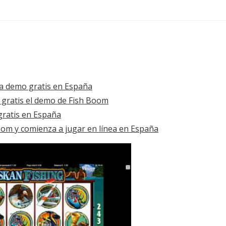
a demo gratis en España
 gratis el demo de Fish Boom
gratis en España
Boom y comienza a jugar en línea en España