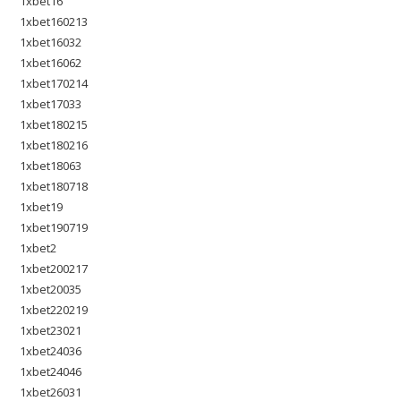
1xbet16
1xbet160213
1xbet16032
1xbet16062
1xbet170214
1xbet17033
1xbet180215
1xbet180216
1xbet18063
1xbet180718
1xbet19
1xbet190719
1xbet2
1xbet200217
1xbet20035
1xbet220219
1xbet23021
1xbet24036
1xbet24046
1xbet26031