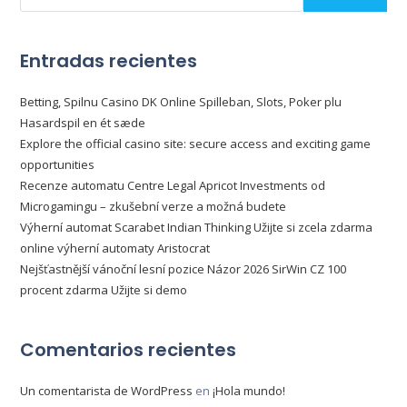
Entradas recientes
Betting, Spilnu Casino DK Online Spilleban, Slots, Poker plu
Hasardspil en ét sæde
Explore the official casino site: secure access and exciting game
opportunities
Recenze automatu Centre Legal Apricot Investments od
Microgamingu – zkušební verze a možná budete
Výherní automat Scarabet Indian Thinking Užijte si zcela zdarma
online výherní automaty Aristocrat
Nejšťastnější vánoční lesní pozice Názor 2026 SirWin CZ 100
procent zdarma Užijte si demo
Comentarios recientes
Un comentarista de WordPress
en
¡Hola mundo!