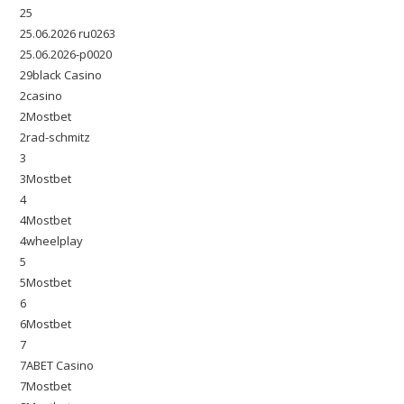
25
25.06.2026 ru0263
25.06.2026-p0020
29black Casino
2casino
2Mostbet
2rad-schmitz
3
3Mostbet
4
4Mostbet
4wheelplay
5
5Mostbet
6
6Mostbet
7
7ABET Casino
7Mostbet