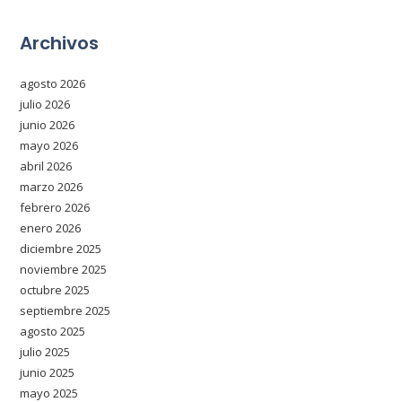
Archivos
agosto 2026
julio 2026
junio 2026
mayo 2026
abril 2026
marzo 2026
febrero 2026
enero 2026
diciembre 2025
noviembre 2025
octubre 2025
septiembre 2025
agosto 2025
julio 2025
junio 2025
mayo 2025