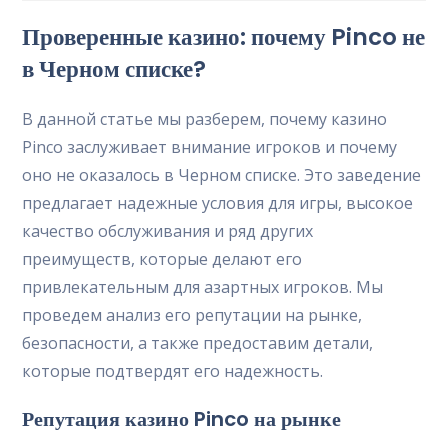
la
la
la
Проверенные казино: почему Pinco не
entrada:
entrada:
entrada:
в Черном списке?
В данной статье мы разберем, почему казино
Pinco заслуживает внимание игроков и почему
оно не оказалось в Черном списке. Это заведение
предлагает надежные условия для игры, высокое
качество обслуживания и ряд других
преимуществ, которые делают его
привлекательным для азартных игроков. Мы
проведем анализ его репутации на рынке,
безопасности, а также предоставим детали,
которые подтвердят его надежность.
Репутация казино Pinco на рынке