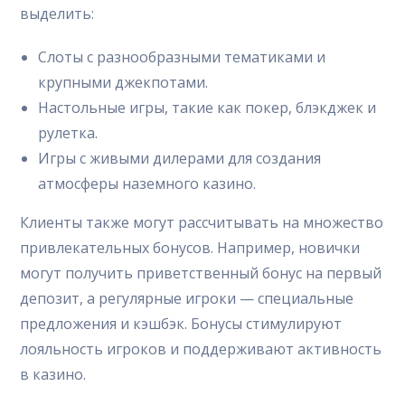
выделить:
Слоты с разнообразными тематиками и
крупными джекпотами.
Настольные игры, такие как покер, блэкджек и
рулетка.
Игры с живыми дилерами для создания
атмосферы наземного казино.
Клиенты также могут рассчитывать на множество
привлекательных бонусов. Например, новички
могут получить приветственный бонус на первый
депозит, а регулярные игроки — специальные
предложения и кэшбэк. Бонусы стимулируют
лояльность игроков и поддерживают активность
в казино.