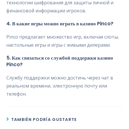
технологии шифрования для защиты личной и
финансовой информации игроков.
4. В какие игры можно играть в казино Pinco?
Pinco предлагает множество игр, включая слоты,
настольные игры и игры с живыми дилерами.
5. Как связаться со службой поддержки казино
Pinco?
Службу поддержки можно достичь через чат в
реальном времени, электронную почту или
телефон.
TAMBIÉN PODRÍA GUSTARTE