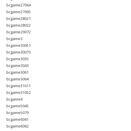
bcgame27064
bcgame27065
bcgame28021
bcgame28022
bcgame29072
bcgame3
bcgame30051
bcgame30073
bcgame3035
bcgame3043
bcgame3061
bcgame3064
bcgame31011
bcgame31052
bcgame4
bcgame5045
bcgame5079
bcgame6041
bcgame6062