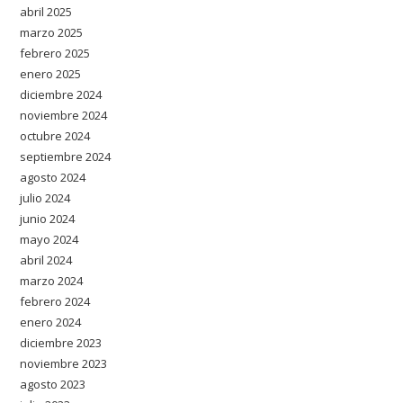
abril 2025
marzo 2025
febrero 2025
enero 2025
diciembre 2024
noviembre 2024
octubre 2024
septiembre 2024
agosto 2024
julio 2024
junio 2024
mayo 2024
abril 2024
marzo 2024
febrero 2024
enero 2024
diciembre 2023
noviembre 2023
agosto 2023