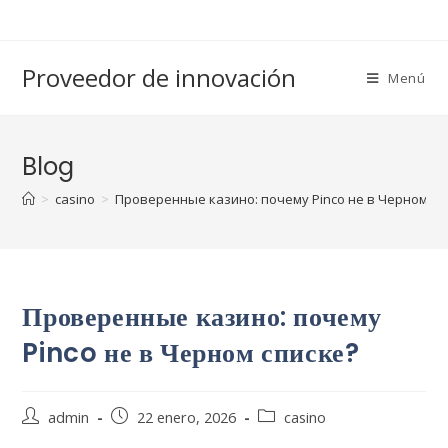
Saltar
al
contenido
Proveedor de innovación
Menú
Blog
>
casino
>
Проверенные казино: почему Pinco не в Черном сп
Проверенные казино: почему
Pinco не в Черном списке?
Autor
Publicación
Categoría
admin
22 enero, 2026
casino
de
de
de