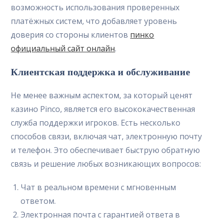
возможность использования проверенных
платёжных систем, что добавляет уровень
доверия со стороны клиентов
пинко
официальный сайт онлайн
.
Клиентская поддержка и обслуживание
Не менее важным аспектом, за который ценят
казино Pinco, является его высококачественная
служба поддержки игроков. Есть несколько
способов связи, включая чат, электронную почту
и телефон. Это обеспечивает быструю обратную
связь и решение любых возникающих вопросов:
Чат в реальном времени с мгновенным
ответом.
Электронная почта с гарантией ответа в