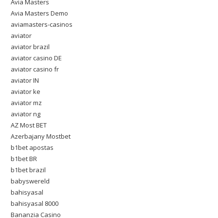
Avia Masters
Avia Masters Demo
aviamasters-casinos
aviator
aviator brazil
aviator casino DE
aviator casino fr
aviator IN
aviator ke
aviator mz
aviator ng
AZ Most BET
Azerbajany Mostbet
b1bet apostas
b1bet BR
b1bet brazil
babyswereld
bahisyasal
bahisyasal 8000
Bananzia Casino