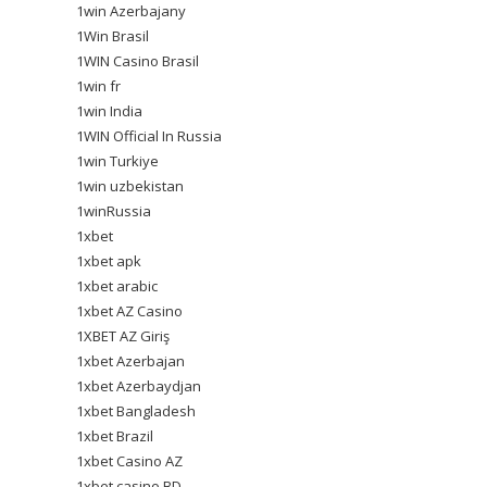
1win Azerbajany
1Win Brasil
1WIN Casino Brasil
1win fr
1win India
1WIN Official In Russia
1win Turkiye
1win uzbekistan
1winRussia
1xbet
1xbet apk
1xbet arabic
1xbet AZ Casino
1XBET AZ Giriş
1xbet Azerbajan
1xbet Azerbaydjan
1xbet Bangladesh
1xbet Brazil
1xbet Casino AZ
1xbet casino BD