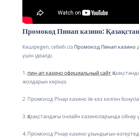
Промокод Пинап казино: Қазақстан
Кешірegen, себебі сіз
Промокод Пинап казино
д
үшін ідеалді.
1.
пин-ап казино официальный сайт
Қазақстанд
жолдарын көріңіз.
2. Промокод PIнаp казино ile кез келген бонусl
3. Қазақстандағы онлайн казиноларында ойнау ү
4. Промокод PIнаp казино ұзындығын өзгертеді