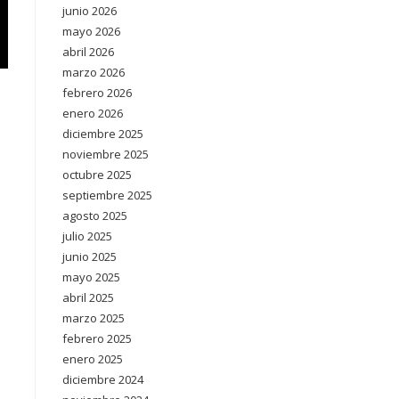
junio 2026
mayo 2026
abril 2026
marzo 2026
febrero 2026
enero 2026
diciembre 2025
noviembre 2025
octubre 2025
septiembre 2025
agosto 2025
julio 2025
junio 2025
mayo 2025
abril 2025
marzo 2025
febrero 2025
enero 2025
diciembre 2024