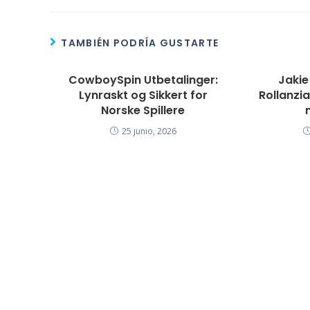
TAMBIÉN PODRÍA GUSTARTE
CowboySpin Utbetalinger:
Jakie
Lynraskt og Sikkert for
Rollanzi
Norske Spillere
25 junio, 2026