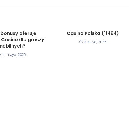
 bonusy oferuje
Casino Polska (11494)
a Casino dla graczy
8 mayo, 2026
mobilnych?
11 mayo, 2025