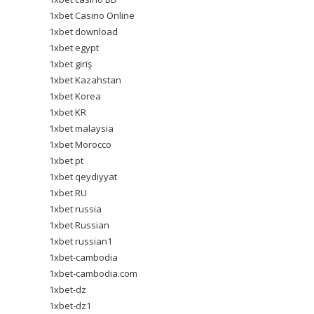
1xbet Casino Online
1xbet download
1xbet egypt
1xbet giriş
1xbet Kazahstan
1xbet Korea
1xbet KR
1xbet malaysia
1xbet Morocco
1xbet pt
1xbet qeydiyyat
1xbet RU
1xbet russia
1xbet Russian
1xbet russian1
1xbet-cambodia
1xbet-cambodia.com
1xbet-dz
1xbet-dz1