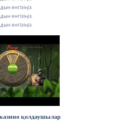
ын енгізіңіз.
ын енгізіңіз.
ын енгізіңіз.
 казино қолдаушылар