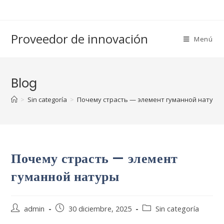
Saltar
al
contenido
Proveedor de innovación
Menú
Blog
>
Sin categoría
>
Почему страсть — элемент гуманной натуры
Почему страсть — элемент
гуманной натуры
Autor
Publicación
Categoría
admin
30 diciembre, 2025
Sin categoría
de
de
de