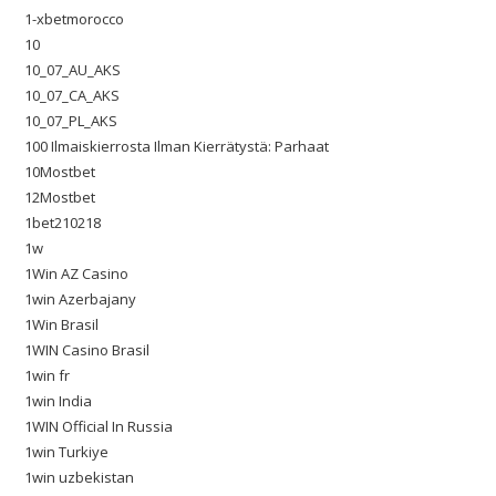
1-xbetmorocco
10
10_07_AU_AKS
10_07_CA_AKS
10_07_PL_AKS
100 Ilmaiskierrosta Ilman Kierrätystä: Parhaat
10Mostbet
12Mostbet
1bet210218
1w
1Win AZ Casino
1win Azerbajany
1Win Brasil
1WIN Casino Brasil
1win fr
1win India
1WIN Official In Russia
1win Turkiye
1win uzbekistan