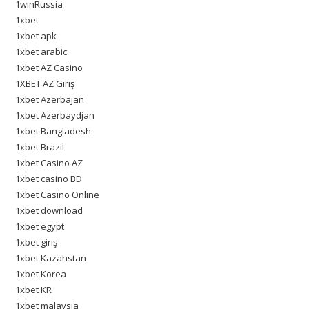
1winRussia
1xbet
1xbet apk
1xbet arabic
1xbet AZ Casino
1XBET AZ Giriş
1xbet Azerbajan
1xbet Azerbaydjan
1xbet Bangladesh
1xbet Brazil
1xbet Casino AZ
1xbet casino BD
1xbet Casino Online
1xbet download
1xbet egypt
1xbet giriş
1xbet Kazahstan
1xbet Korea
1xbet KR
1xbet malaysia