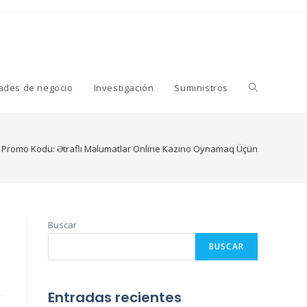
ades de negocio
Investigación
Suministros
 Promo Kodu: Ətraflı Məlumatlar Online Kazino Oynamaq Üçün
Buscar
BUSCAR
Entradas recientes