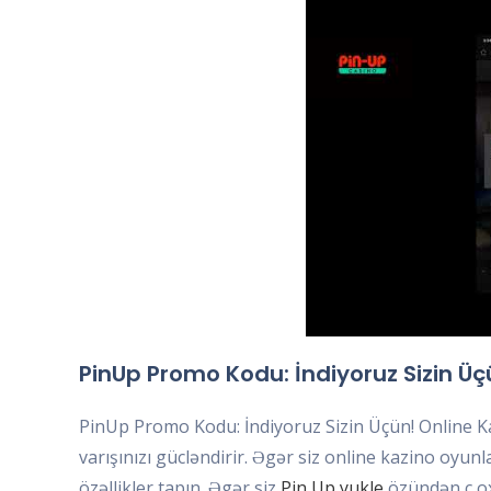
PinUp Promo Kodu: İndiyoruz Sizin Ü
PinUp Promo Kodu: İndiyoruz Sizin Üçün! Online K
varışınızı gücləndirir. Əgər siz online kazino oyunla
özəllikler tapın. Əgər siz
Pin Up yukle
özündən ç ox