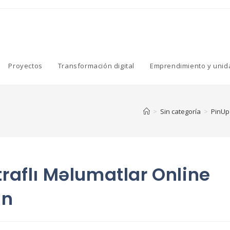
Proyectos
Transformación digital
Emprendimiento y unid
>
Sin categoría
>
PinUp
raflı Məlumatlar Online
ün