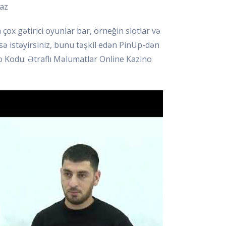
.az
ox gətirici oyunlar bar, örneğin slotlar və
sə istəyirsiniz, bunu təşkil edən PinUp-dən
o Kodu: Ətraflı Məlumatlar Online Kazino