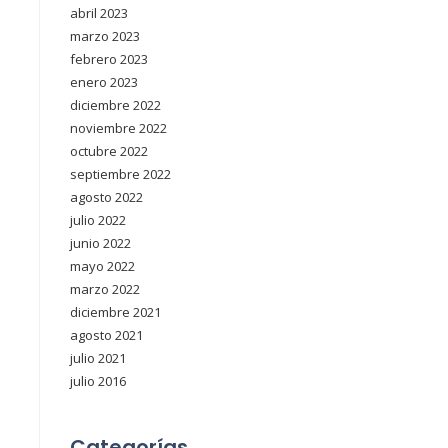
abril 2023
marzo 2023
febrero 2023
enero 2023
diciembre 2022
noviembre 2022
octubre 2022
septiembre 2022
agosto 2022
julio 2022
junio 2022
mayo 2022
marzo 2022
diciembre 2021
agosto 2021
julio 2021
julio 2016
Categorías