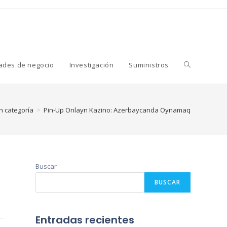
ades de negocio
Investigación
Suministros
n categoría
>
Pin-Up Onlayn Kazino: Azerbaycanda Oynamaq
Buscar
BUSCAR
Entradas recientes