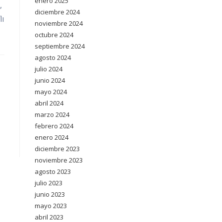
enero 2025
,
diciembre 2024
lı
noviembre 2024
octubre 2024
septiembre 2024
agosto 2024
julio 2024
junio 2024
mayo 2024
abril 2024
marzo 2024
febrero 2024
enero 2024
diciembre 2023
noviembre 2023
agosto 2023
julio 2023
junio 2023
mayo 2023
abril 2023