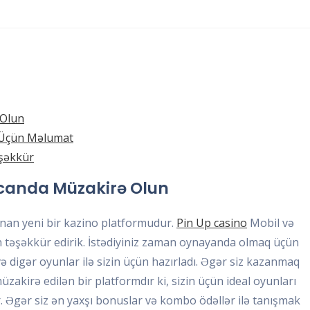
 Olun
 Üçün Məlumat
əşəkkür
canda Müzakirə Olun
an yeni bir kazino platformudur.
Pin Up casino
Mobil və
için təşəkkür edirik. İstədiyiniz zaman oynayanda olmaq üçün
ə digər oyunlar ilə sizin üçün hazırladı. Əgər siz kazanmaq
zakirə edilən bir platformdır ki, sizin üçün ideal oyunları
r. Əgər siz ən yaxşı bonuslar və kombo ödəllər ilə tanışmak