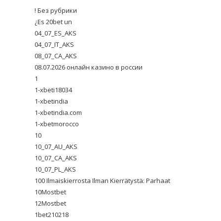
! Без рубрики
¿Es 20bet un
04_07_ES_AKS
04_07_IT_AKS
08_07_CA_AKS
08.07.2026 онлайн казино в россии
1
1-xbeti18034
1-xbetindia
1-xbetindia.com
1-xbetmorocco
10
10_07_AU_AKS
10_07_CA_AKS
10_07_PL_AKS
100 Ilmaiskierrosta Ilman Kierrätystä: Parhaat
10Mostbet
12Mostbet
1bet210218