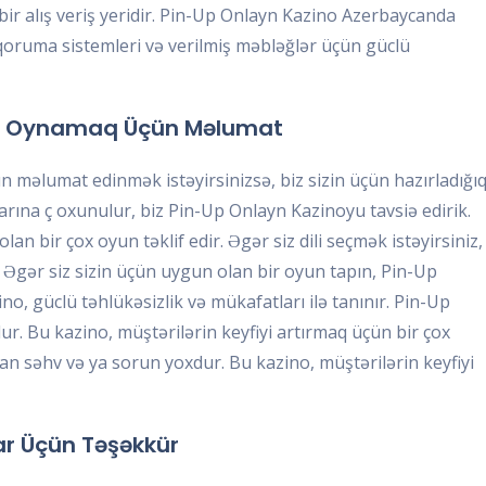
 bir alış veriş yeridir. Pin-Up Onlayn Kazino Azerbaycanda
 qoruma sistemleri və verilmiş məbləğlər üçün güclü
no Oynamaq Üçün Məlumat
əlumat edinmək istəyirsinizsə, biz sizin üçün hazırladığı
rına ç oxunulur, biz Pin-Up Onlayn Kazinoyu tavsiə edirik.
an bir çox oyun təklif edir. Əgər siz dili seçmək istəyirsiniz,
 Əgər siz sizin üçün uygun olan bir oyun tapın, Pin-Up
no, güclü təhlükəsizlik və mükafatları ilə tanınır. Pin-Up
. Bu kazino, müştərilərin keyfiyi artırmaq üçün bir çox
an səhv və ya sorun yoxdur. Bu kazino, müştərilərin keyfiyi
ar Üçün Təşəkkür