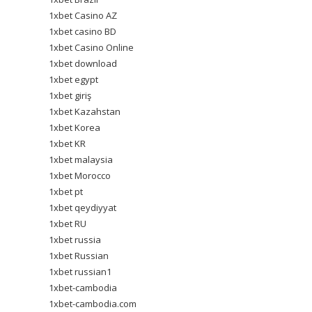
1xbet Casino AZ
1xbet casino BD
1xbet Casino Online
1xbet download
1xbet egypt
1xbet giriş
1xbet Kazahstan
1xbet Korea
1xbet KR
1xbet malaysia
1xbet Morocco
1xbet pt
1xbet qeydiyyat
1xbet RU
1xbet russia
1xbet Russian
1xbet russian1
1xbet-cambodia
1xbet-cambodia.com