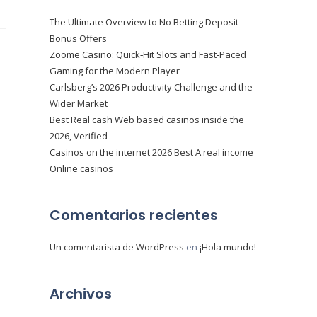
The Ultimate Overview to No Betting Deposit
Bonus Offers
Zoome Casino: Quick‑Hit Slots and Fast‑Paced
Gaming for the Modern Player
Carlsberg’s 2026 Productivity Challenge and the
Wider Market
Best Real cash Web based casinos inside the
2026, Verified
Casinos on the internet 2026 Best A real income
Online casinos
Comentarios recientes
Un comentarista de WordPress
en
¡Hola mundo!
Archivos