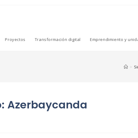
Proyectos
Transformación digital
Emprendimiento y unid
>
Si
o: Azerbaycanda