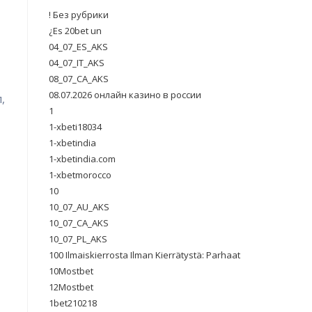
! Без рубрики
¿Es 20bet un
04_07_ES_AKS
04_07_IT_AKS
08_07_CA_AKS
08.07.2026 онлайн казино в россии
,
1
1-xbeti18034
1-xbetindia
1-xbetindia.com
1-xbetmorocco
10
10_07_AU_AKS
10_07_CA_AKS
10_07_PL_AKS
100 Ilmaiskierrosta Ilman Kierrätystä: Parhaat
10Mostbet
12Mostbet
1bet210218