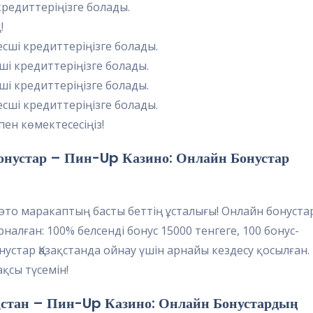
 кредиттеріңізге болады.
!
десші кредиттеріңізге болады.
сші кредиттеріңізге болады.
сші кредиттеріңізге болады.
десші кредиттеріңізге болады.
ен көмектесесіңіз!
онустар – Пин-Up Казино: Онлайн Бонустар
 это маракаптың басты беттің ұсталығы! Онлайн бонуста
налған: 100% белсенді бонус 15000 тенгеге, 100 бонус-
нустар Қазақстанда ойнау үшін арнайы кездесу қосылған.
қсы түсемін!
стан – Пин-Up Казино: Онлайн Бонустардың