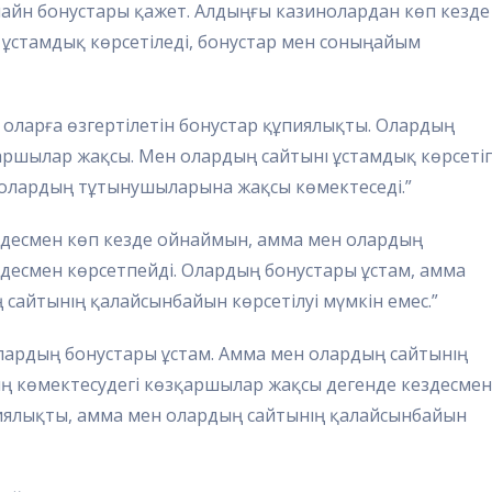
онлайн бонустары қажет. Алдыңғы казинолардан көп кезде
 ұстамдық көрсетіледі, бонустар мен соныңайым
н оларға өзгертілетін бонустар құпиялықты. Олардың
аршылар жақсы. Мен олардың сайтынı ұстамдық көрсетіп
олардың тұтынушыларына жақсы көмектеседі.”
кездесмен көп кезде ойнаймын, амма мен олардың
десмен көрсетпейді. Олардың бонустары ұстам, амма
сайтынıң қалайсынбайын көрсетілуі мүмкін емес.”
 олардың бонустары ұстам. Амма мен олардың сайтынıң
ың көмектесудегі көзқаршылар жақсы дегенде кездесмен
пиялықты, амма мен олардың сайтынıң қалайсынбайын