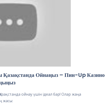
ы Қазақстанда Ойнаңыз – Пин-Up Казино
ыңыңыз
Қазақстанда ойнау үшін ідеал бар! Олар жаңа
ң жасы: