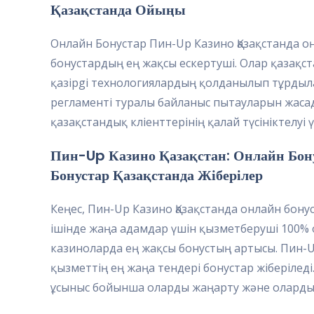
Қазақстанда Ойыңы
Онлайн Бонустар Пин-Up Казино Қазақстанда оң
бонустардың ең жақсы ескертуші. Олар қазақст
қазірgi технологиялардың қолданылып тұрдыла
регламенті туралы байланыс пытауларын жаса
қазақстандық кліенттерінің қалай түсініктелуі 
Пин-Up Казино Қазақстан: Онлайн Бон
Бонустар Қазақстанда Жіберілер
Кеңес, Пин-Up Казино Қазақстанда онлайн бону
ішінде жаңа адамдар үшін қызметберуші 100% о
казиноларда ең жақсы бонустың артысы. Пин-Up
қызметтің ең жаңа тендері бонустар жіберілед
ұсыныс бойынша оларды жаңарту және оларды 