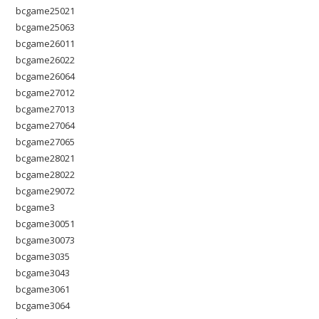
bcgame25021
bcgame25063
bcgame26011
bcgame26022
bcgame26064
bcgame27012
bcgame27013
bcgame27064
bcgame27065
bcgame28021
bcgame28022
bcgame29072
bcgame3
bcgame30051
bcgame30073
bcgame3035
bcgame3043
bcgame3061
bcgame3064