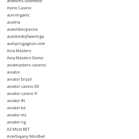
artworks-unlimited
Asino Casino
auroorganic
austria
autembezpecne
autobedrijfwieringa
autoprogagnon.com
Avia Masters
Avia Masters Demo
aviamasters-casinos
aviator
aviator brazil
aviator casino DE
aviator casino fr
aviator IN
aviator ke
aviator mz
aviator ng
AZ Most BET
Azerbajany Mostbet