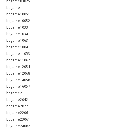
bcgame03025
bcgame1
bcgame10051
bcgame10052
bcgame1033
bcgame1034
bcgame1063
bcgame1084
bcgame11053
bcgame11067
bcgame12054
bcgame12068
bcgame14056
bcgame16057
bcgame2
bcgame2042
bcgame2077
bcgame22061
bcgame23061
bcgame24062