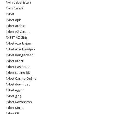
1win uzbekistan
1winRussia
1xbet
1xbet apk
1xbet arabic
1xbet AZ Casino
1XBET AZ Giriş
1xbet Azerbajan
1xbet Azerbaydjan
1xbet Bangladesh
1xbet Brazil
1xbet Casino AZ
1xbet casino BD
1xbet Casino Online
1xbet download
1xbet egypt
1xbet giriş
1xbet Kazahstan
1xbet Korea
1xbet KR