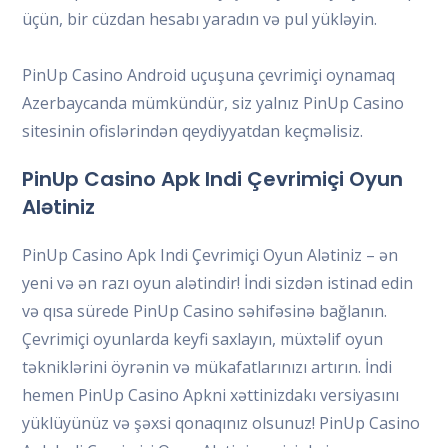
üçün, bir cüzdan hesabı yaradın və pul yükləyin.
PinUp Casino Android uçuşuna çevrimiçi oynamaq
Azerbaycanda mümkündür, siz yalnız PinUp Casino
sitesinin ofislərindən qeydiyyatdan keçməlisiz.
PinUp Casino Apk Indi Çevrimiçi Oyun
Alətiniz
PinUp Casino Apk Indi Çevrimiçi Oyun Alətiniz – ən
yeni və ən razı oyun alətindir! İndi sizdən istinad edin
və qısa sürede PinUp Casino səhifəsinə bağlanın.
Çevrimiçi oyunlarda keyfi saxlayın, müxtəlif oyun
təkniklərini öyrənin və mükafatlarınızı artırın. İndi
hemen PinUp Casino Apkni xəttinizdakı versiyasını
yüklüyünüz və şəxsi qonaqınız olsunuz! PinUp Casino