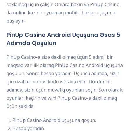
saxlamaq üçün çalışır. Onlara baxın və PinUp Casino-
da online kazino oynamaq mobil cihazlar uçuşuna
başlayın!
PinUp Casino Android Uçuşuna Əsas 5
Adımda Qoşulun
PinUp Casino-a sizə daxil olmaq üçün 5 adımlı bir
məqsəd var. İlk olaraq PinUp Casino Android uçuşuna
qoşulun. Sonra hesab yaradın. Üçüncü adımda, sizin
için özəl bir bonus kodu istifadə edin. Dördüncü
adımda, sizin üçün müvafiq oyunları seçin. Son olarak,
oyunları keçirin və win! PinUp Casino-a daxil olmaq
üçün şəkildə:
PinUp Casino Android uçuşuna qoşun.
Hesab yaradın.