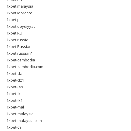
1xbet malaysia
1xbet Morocco
1xbet pt
1xbet qeydiyyat
1xbet RU
1xbet russia
1xbet Russian
1xbet russian1
1xbet-cambodia
1xbet-cambodia.com
1xbet-dz
1xbet-dz1
1xbet-jap
1xbet-lk
1xbet-lk1
1xbet-mal
1xbet-malaysia
1xbet-malaysia.com
1xbet-tn