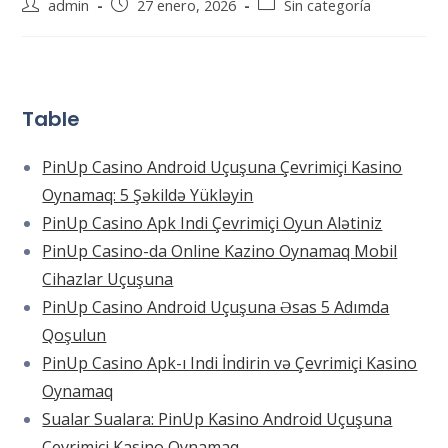
Autor
Publicación
Categoría
admin
27 enero, 2026
Sin categoría
de
de
de
la
la
la
entrada:
entrada:
entrada:
Table
PinUp Casino Android Uçuşuna Çevrimiçi Kasino
Oynamaq: 5 Şəkildə Yükləyin
PinUp Casino Apk Indi Çevrimiçi Oyun Alətiniz
PinUp Casino-da Online Kazino Oynamaq Mobil
Cihazlar Uçuşuna
PinUp Casino Android Uçuşuna Əsas 5 Adımda
Qoşulun
PinUp Casino Apk-ı Indi İndirin və Çevrimiçi Kasino
Oynamaq
Sualar Sualara: PinUp Kasino Android Uçuşuna
Çevrimiçi Kasino Oynamaq