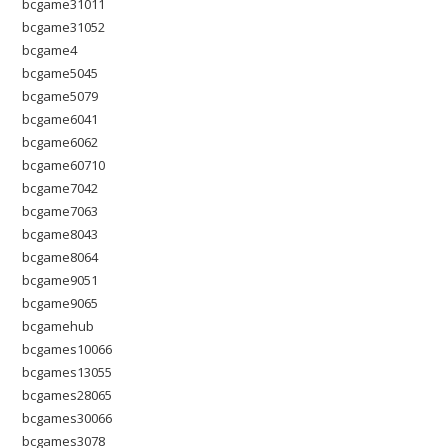
bcgame31011
bcgame31052
bcgame4
bcgame5045
bcgame5079
bcgame6041
bcgame6062
bcgame60710
bcgame7042
bcgame7063
bcgame8043
bcgame8064
bcgame9051
bcgame9065
bcgamehub
bcgames10066
bcgames13055
bcgames28065
bcgames30066
bcgames3078