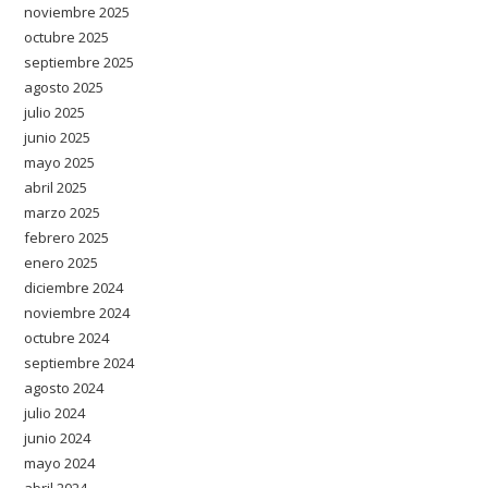
noviembre 2025
octubre 2025
septiembre 2025
agosto 2025
julio 2025
junio 2025
mayo 2025
abril 2025
marzo 2025
febrero 2025
enero 2025
diciembre 2024
noviembre 2024
octubre 2024
septiembre 2024
agosto 2024
julio 2024
junio 2024
mayo 2024