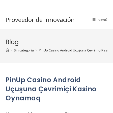
Saltar
al
contenido
Proveedor de innovación
Menú
Blog
>
Sin categoría
>
PinUp Casino Android Uçuşuna Çevrimiçi Kasin
PinUp Casino Android
Uçuşuna Çevrimiçi Kasino
Oynamaq