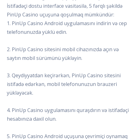
İstifadəçi dostu interface vasitəsilə, 5 fərqlı şəkildə
PinUp Casino uçuşuna qoşulmaq mümkündür:
1. PinUp Casino Android uygulamasını indirin və cep
telefonunuzda yüklü edin.
2. PinUp Casino sitesini mobil cihazınızda açın və
saytın mobil sürümünü yükləyin.
3. Qeydiyyatdan keçirərkən, PinUp Casino sitesini
istifadə edərkən, mobil telefonunuzun brauzeri
yükləyəcək.
4. PinUp Casino uygulamasını quraşdırın və istifadəçi
hesabınıza daxil olun.
5. PinUp Casino Android uçuşuna çevrimiçi oynamaq