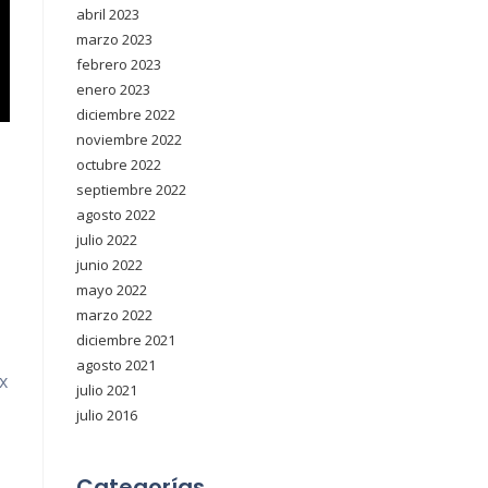
abril 2023
marzo 2023
febrero 2023
enero 2023
diciembre 2022
noviembre 2022
octubre 2022
septiembre 2022
agosto 2022
julio 2022
junio 2022
mayo 2022
marzo 2022
diciembre 2021
agosto 2021
x
julio 2021
julio 2016
Categorías