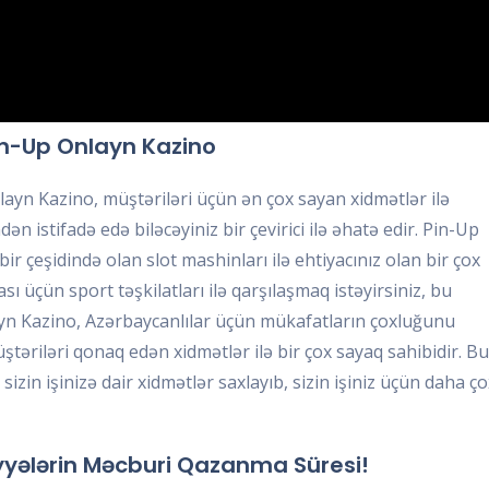
in-Up Onlayn Kazino
ayn Kazino, müştəriləri üçün ən çox sayan xidmətlər ilə
n istifadə edə biləcəyiniz bir çevirici ilə əhatə edir. Pin-Up
r çeşidində olan slot mashinları ilə ehtiyacınız olan bir çox
sı üçün sport təşkilatları ilə qarşılaşmaq istəyirsiniz, bu
ayn Kazino, Azərbaycanlılar üçün mükafatların çoxluğunu
əriləri qonaq edən xidmətlər ilə bir çox sayaq sahibidir. Bu
sizin işinizə dair xidmətlər saxlayıb, sizin işiniz üçün daha ço
yyələrin Məcburi Qazanma Süresi!