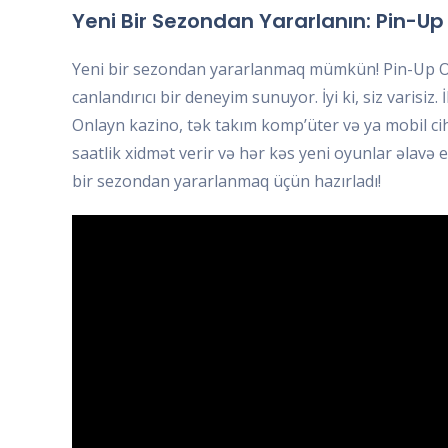
Yeni Bir Sezondan Yararlanın: Pin-
Yeni bir sezondan yararlanmaq mümkün! Pin-Up Onl
canlandırıcı bir deneyim sunuyor. İyi ki, siz varisiz
Onlayn kazino, tək takım komp’üter və ya mobil ciha
saatlik xidmət verir və hər kəs yeni oyunlar əlavə e
bir sezondan yararlanmaq üçün hazırladı!