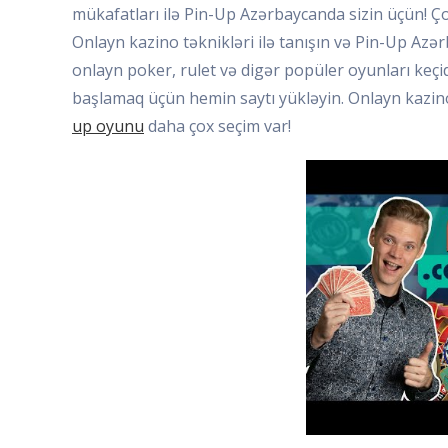
mükafatları ilə Pin-Up Azərbaycanda sizin üçün! Ço
Onlayn kazino təknikləri ilə tanışın və Pin-Up Azə
onlayn poker, rulet və digər popüler oyunları keç
başlamaq üçün hemin saytı yükləyin. Onlayn kazin
up oyunu
daha çox seçim var!