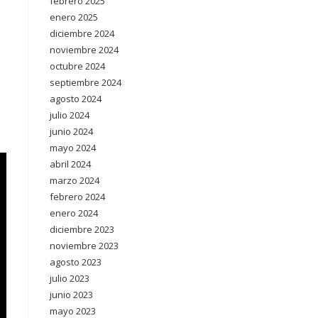
febrero 2025
enero 2025
diciembre 2024
noviembre 2024
octubre 2024
septiembre 2024
agosto 2024
julio 2024
junio 2024
mayo 2024
abril 2024
marzo 2024
febrero 2024
enero 2024
diciembre 2023
noviembre 2023
agosto 2023
julio 2023
junio 2023
mayo 2023