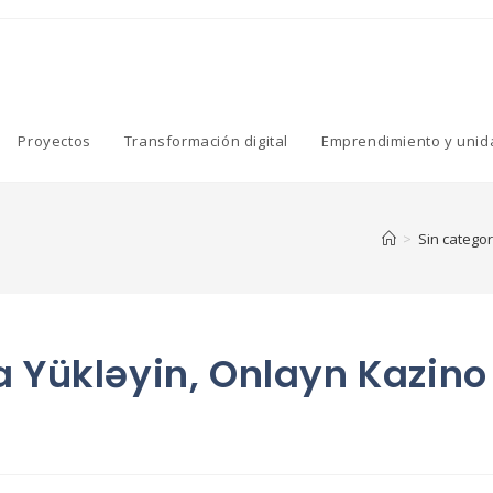
Proyectos
Transformación digital
Emprendimiento y unid
>
Sin categor
 Yükləyin, Onlayn Kazino