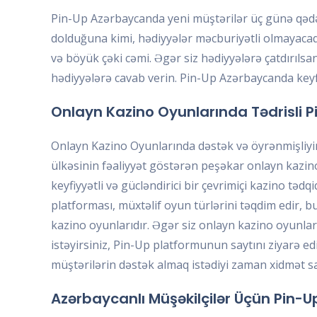
Pin-Up Azərbaycanda yeni müştərilər üç günə qədə
dolduğuna kimi, hədiyyələr məcburiyətli olmayac
və böyük çəki cəmi. Əgər siz hədiyyələrə çatdırıls
hədiyyələrə cavab verin. Pin-Up Azərbaycanda k
Onlayn Kazino Oyunlarında Tədrisli P
Onlayn Kazino Oyunlarında dəstək və öyrənmişliyi
ülkəsinin fəaliyyət göstərən peşəkar onlayn kazino
keyfiyyətli və gücləndirici bir çevrimiçi kazino tə
platforması, müxtəlif oyun türlərini təqdim edir, bu 
kazino oyunlarıdır. Əgər siz onlayn kazino oyunları
istəyirsiniz, Pin-Up platformunun saytını ziyarə e
müştərilərin dəstək almaq istədiyi zaman xidmət saxl
Azərbaycanlı Müşəkilçilər Üçün Pin-