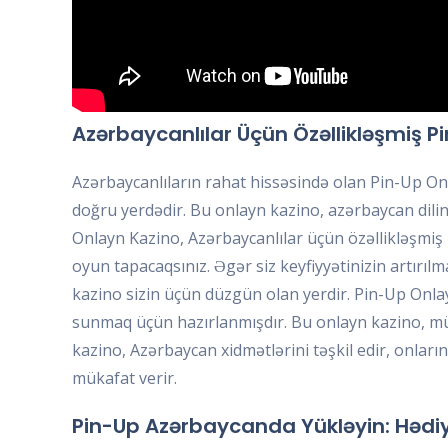
Azərbaycanlılar Üçün Özəllikləşmiş P
Azərbaycanlıların rahat hissəsində olan Pin-Up Onl
doğru yerdədir. Bu onlayn kazino, azərbaycan dilində
Onlayn Kazino, Azərbaycanlılar üçün özəllikləşmiş bi
oyun tapacaqsınız. Əgər siz keyfiyyətinizin artırılma
kazino sizin üçün düzgün olan yerdir. Pin-Up Onl
sunmaq üçün hazırlanmışdır. Bu onlayn kazino, müşt
kazino, Azərbaycan xidmətlərini təşkil edir, onların 
mükafat verir.
Pin-Up Azərbaycanda Yükləyin: Hədi