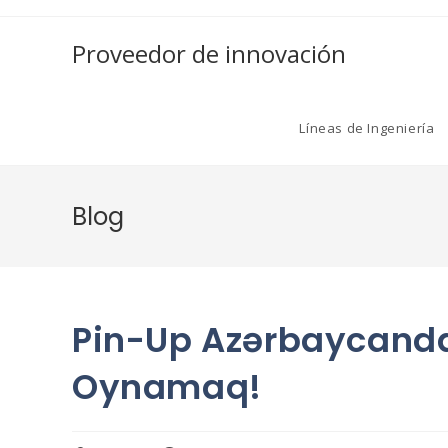
Saltar
al
Proveedor de innovación
contenido
Líneas de Ingeniería
Blog
Pin-Up Azərbaycanda
Oynamaq!