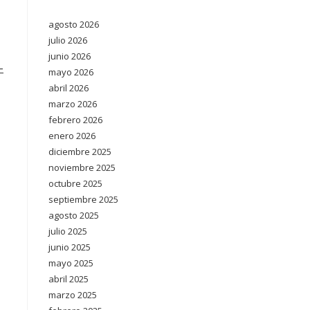
agosto 2026
julio 2026
junio 2026
-
mayo 2026
abril 2026
marzo 2026
febrero 2026
enero 2026
diciembre 2025
noviembre 2025
octubre 2025
septiembre 2025
agosto 2025
julio 2025
junio 2025
mayo 2025
abril 2025
marzo 2025