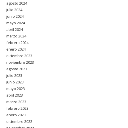
agosto 2024
julio 2024
junio 2024
mayo 2024
abril 2024
marzo 2024
febrero 2024
enero 2024
diciembre 2023
noviembre 2023
agosto 2023
julio 2023
junio 2023
mayo 2023
abril 2023
marzo 2023
febrero 2023
enero 2023
diciembre 2022
noviembre 2022