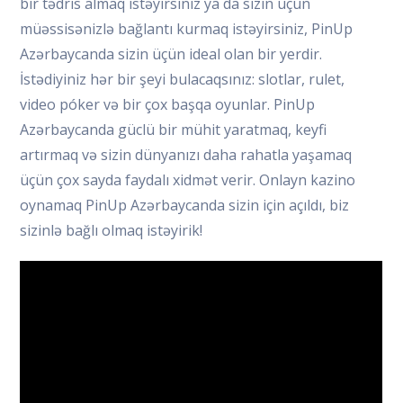
bir tədris almaq istəyirsiniz ya da sizin üçün
müəssisənizlə bağlantı kurmaq istəyirsiniz, PinUp
Azərbaycanda sizin üçün ideal olan bir yerdir.
İstədiyiniz hər bir şeyi bulacaqsınız: slotlar, rulet,
video póker və bir çox başqa oyunlar. PinUp
Azərbaycanda güclü bir mühit yaratmaq, keyfi
artırmaq və sizin dünyanızı daha rahatla yaşamaq
üçün çox sayda faydalı xidmət verir. Onlayn kazino
oynamaq PinUp Azərbaycanda sizin için açıldı, biz
sizinlə bağlı olmaq istəyirik!