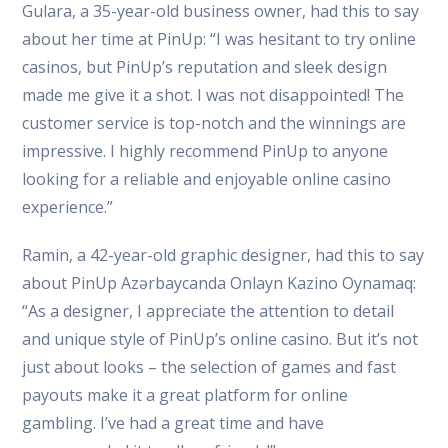
Gulara, a 35-year-old business owner, had this to say
about her time at PinUp: “I was hesitant to try online
casinos, but PinUp’s reputation and sleek design
made me give it a shot. I was not disappointed! The
customer service is top-notch and the winnings are
impressive. I highly recommend PinUp to anyone
looking for a reliable and enjoyable online casino
experience.”
Ramin, a 42-year-old graphic designer, had this to say
about PinUp Azərbaycanda Onlayn Kazino Oynamaq:
“As a designer, I appreciate the attention to detail
and unique style of PinUp’s online casino. But it’s not
just about looks – the selection of games and fast
payouts make it a great platform for online
gambling. I’ve had a great time and have