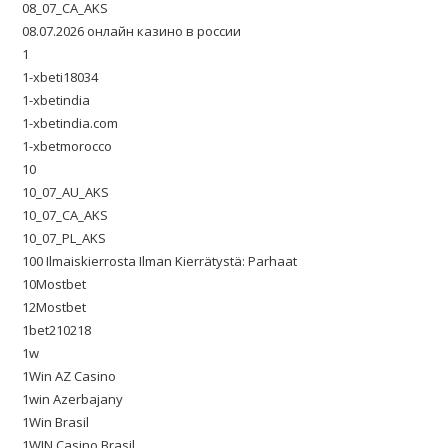
08_07_CA_AKS
08.07.2026 онлайн казино в россии
1
1-xbeti18034
1-xbetindia
1-xbetindia.com
1-xbetmorocco
10
10_07_AU_AKS
10_07_CA_AKS
10_07_PL_AKS
100 Ilmaiskierrosta Ilman Kierrätystä: Parhaat
10Mostbet
12Mostbet
1bet210218
1w
1Win AZ Casino
1win Azerbajany
1Win Brasil
1WIN Casino Brasil