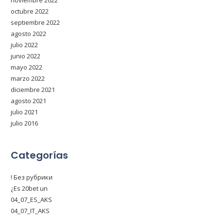
octubre 2022
septiembre 2022
agosto 2022
julio 2022
junio 2022
mayo 2022
marzo 2022
diciembre 2021
agosto 2021
julio 2021
julio 2016
Categorías
! Без рубрики
¿Es 20bet un
04_07_ES_AKS
04_07_IT_AKS