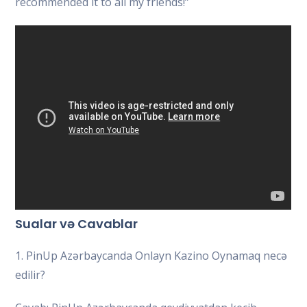
recommended it to all my friends!”
Sualar və Cavablar
1. PinUp Azərbaycanda Onlayn Kazino Oynamaq necə
edilir?