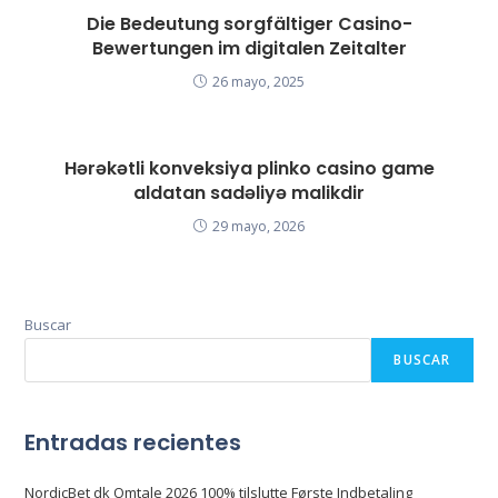
Die Bedeutung sorgfältiger Casino-
Bewertungen im digitalen Zeitalter
26 mayo, 2025
Hərəkətli konveksiya plinko casino game
aldatan sadəliyə malikdir
29 mayo, 2026
Buscar
BUSCAR
Entradas recientes
NordicBet dk Omtale 2026 100% tilslutte Første Indbetaling