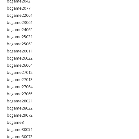
bcgame2042
bcgame2077
bcgame22061
bcgame23061
bcgame24062
bcgame25021
bcgame25063
bcgame26011
bcgame26022
bcgame26064
bcgame27012
bcgame27013
bcgame27064
bcgame27065
bcgame28021
bcgame28022
bcgame29072
bcgame3
bcgame30051
bcgame30073