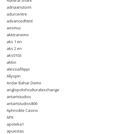
Admiral Shark
adriaanstorm
adurcentre
advancedhtml
aesmuc
akktranemo
aks 1 en
aks 2 en
aks0103
aktivi
alessiafilippi
Allyspin
Andar Bahar Demo
anglopolishculturalexchange
antartstudios
antartstudios806
Aphrodite Casino
APK
apoteka1
apuestas