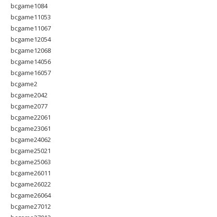
bcgame1084
bcgame11053
bcgame11067
bcgame12054
bcgame12068
bcgame14056
bcgame16057
bcgame2
bcgame2042
bcgame2077
bcgame22061
bcgame23061
bcgame24062
bcgame25021
bcgame25063
bcgame26011
bcgame26022
bcgame26064
bcgame27012