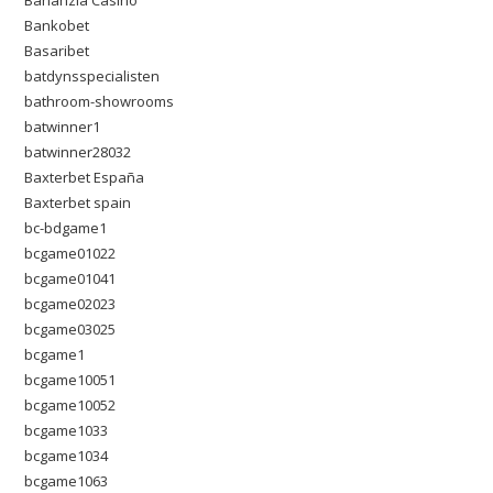
Bananzia Casino
Bankobet
Basaribet
batdynsspecialisten
bathroom-showrooms
batwinner1
batwinner28032
Baxterbet España
Baxterbet spain
bc-bdgame1
bcgame01022
bcgame01041
bcgame02023
bcgame03025
bcgame1
bcgame10051
bcgame10052
bcgame1033
bcgame1034
bcgame1063