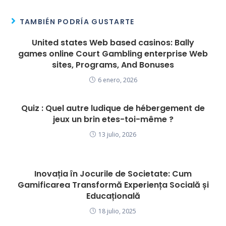
TAMBIÉN PODRÍA GUSTARTE
United states Web based casinos: Bally
games online Court Gambling enterprise Web
sites, Programs, And Bonuses
6 enero, 2026
Quiz : Quel autre ludique de hébergement de
jeux un brin etes-toi-même ?
13 julio, 2026
Inovația în Jocurile de Societate: Cum
Gamificarea Transformă Experiența Socială și
Educațională
18 julio, 2025