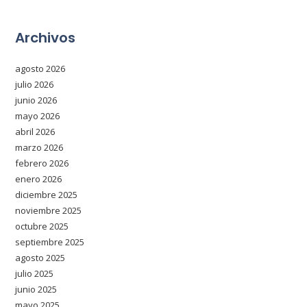
Archivos
agosto 2026
julio 2026
junio 2026
mayo 2026
abril 2026
marzo 2026
febrero 2026
enero 2026
diciembre 2025
noviembre 2025
octubre 2025
septiembre 2025
agosto 2025
julio 2025
junio 2025
mayo 2025