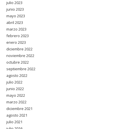
julio 2023
junio 2023
mayo 2023
abril 2023
marzo 2023
febrero 2023
enero 2023
diciembre 2022
noviembre 2022
octubre 2022
septiembre 2022
agosto 2022
julio 2022
junio 2022
mayo 2022
marzo 2022
diciembre 2021
agosto 2021
julio 2021
julio 2016