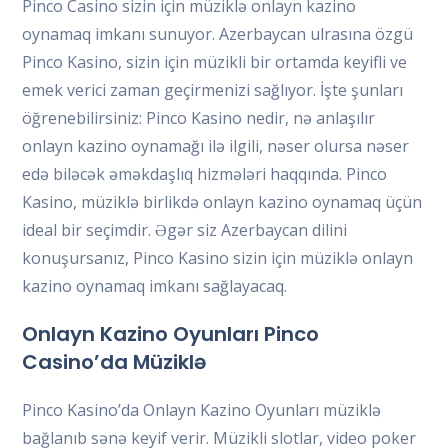
Pinco Casino sizin için müziklə onlayn kazino
oynamaq imkanı sunuyor. Azerbaycan ulrasına özgü
Pinco Kasino, sizin için müzikli bir ortamda keyifli ve
emek verici zaman geçirmenizi sağlıyor. İşte şunları
öğrenebilirsiniz: Pinco Kasino nedir, nə anlaşılır
onlayn kazino oynamağı ilə ilgili, nəser olursa nəser
edə biləcək əməkdaşlıq hizmələri haqqında. Pinco
Kasino, müziklə birlikdə onlayn kazino oynamaq üçün
ideal bir seçimdir. Əgər siz Azerbaycan dilini
konuşursanız, Pinco Kasino sizin için müziklə onlayn
kazino oynamaq imkanı sağlayacaq.
Onlayn Kazino Oyunları Pinco
Casino’da Müziklə
Pinco Kasino’da Onlayn Kazino Oyunları müziklə
bağlanıb sənə keyif verir. Müzikli slotlar, video poker