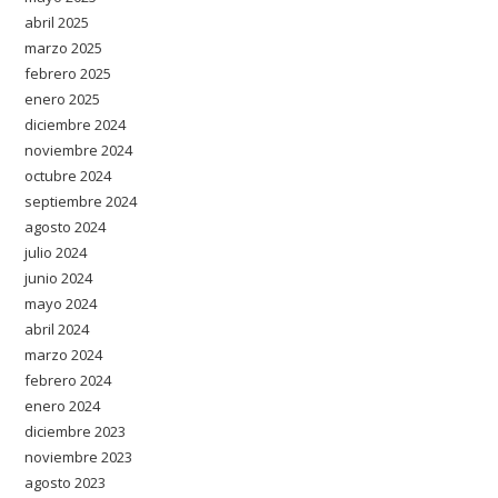
abril 2025
marzo 2025
febrero 2025
enero 2025
diciembre 2024
noviembre 2024
octubre 2024
septiembre 2024
agosto 2024
julio 2024
junio 2024
mayo 2024
abril 2024
marzo 2024
febrero 2024
enero 2024
diciembre 2023
noviembre 2023
agosto 2023