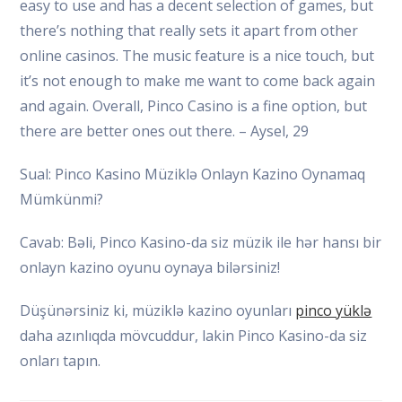
easy to use and has a decent selection of games, but
there’s nothing that really sets it apart from other
online casinos. The music feature is a nice touch, but
it’s not enough to make me want to come back again
and again. Overall, Pinco Casino is a fine option, but
there are better ones out there. – Aysel, 29
Sual: Pinco Kasino Müziklə Onlayn Kazino Oynamaq
Mümkünmi?
Cavab: Bəli, Pinco Kasino-da siz müzik ile hər hansı bir
onlayn kazino oyunu oynaya bilərsiniz!
Düşünərsiniz ki, müziklə kazino oyunları
pinco yüklə
daha azınlıqda mövcuddur, lakin Pinco Kasino-da siz
onları tapın.