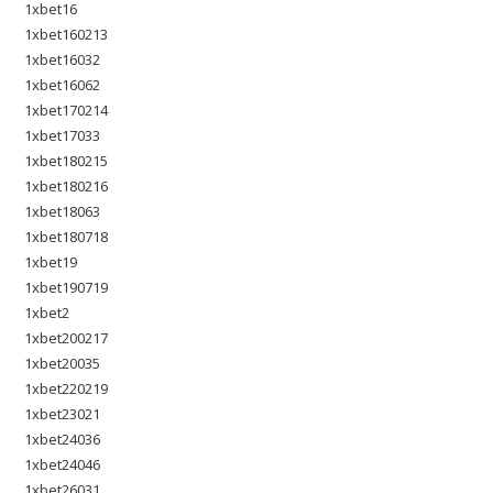
1xbet16
1xbet160213
1xbet16032
1xbet16062
1xbet170214
1xbet17033
1xbet180215
1xbet180216
1xbet18063
1xbet180718
1xbet19
1xbet190719
1xbet2
1xbet200217
1xbet20035
1xbet220219
1xbet23021
1xbet24036
1xbet24046
1xbet26031