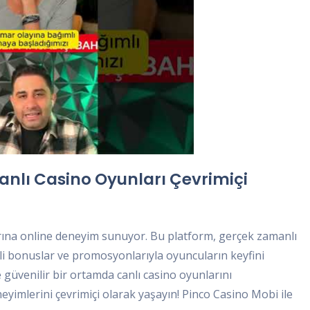
anlı Casino Oyunları Çevrimiçi
rına online deneyim sunuyor. Bu platform, gerçek zamanlı
itli bonuslar ve promosyonlarıyla oyuncuların keyfini
 güvenilir bir ortamda canlı casino oyunlarını
eneyimlerini çevrimiçi olarak yaşayın! Pinco Casino Mobi ile