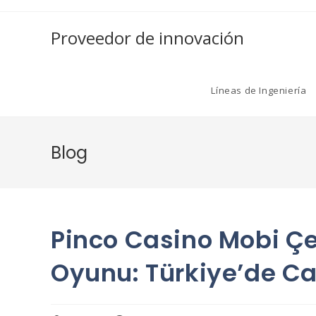
Saltar
al
Proveedor de innovación
contenido
Líneas de Ingeniería
Blog
Pinco Casino Mobi Ç
Oyunu: Türkiye’de Ca