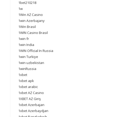
1bet210218
1w
1Win AZ Casino
1win Azerbajany
1Win Brasil
1WIN Casino Brasil
1win fr
1win India
1WIN Official In Russia
1win Turkiye
1win uzbekistan
1winRussia
1xbet
1xbet apk
1xbet arabic
1xbet AZ Casino
1XBET AZ Giriş
1xbet Azerbajan
1xbet Azerbaydjan
1xbet Bangladesh