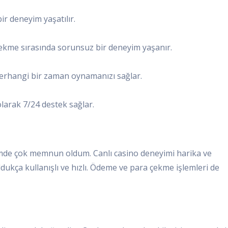
ir deneyim yaşatılır.
 çekme sırasında sorunsuz bir deneyim yaşanır.
herhangi bir zaman oynamanızı sağlar.
 olarak 7/24 destek sağlar.
imde çok memnun oldum. Canlı casino deneyimi harika ve
dukça kullanışlı ve hızlı. Ödeme ve para çekme işlemleri de