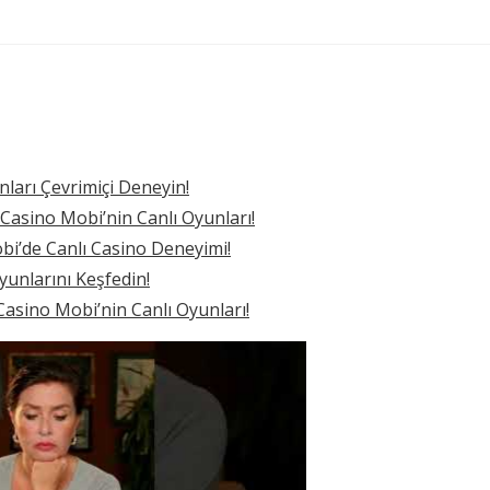
ları Çevrimiçi Deneyin!
Casino Mobi’nin Canlı Oyunları!
bi’de Canlı Casino Deneyimi!
yunlarını Keşfedin!
Casino Mobi’nin Canlı Oyunları!