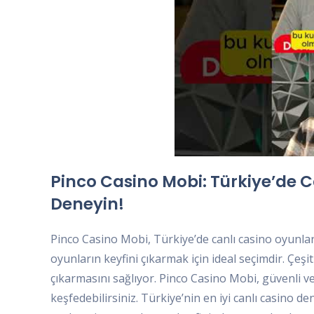
Pinco Casino Mobi: Türkiye’de C
Deneyin!
Pinco Casino Mobi, Türkiye’de canlı casino oyunla
oyunların keyfini çıkarmak için ideal seçimdir. Çeş
çıkarmasını sağlıyor. Pinco Casino Mobi, güvenli ve
keşfedebilirsiniz. Türkiye’nin en iyi canlı casino d