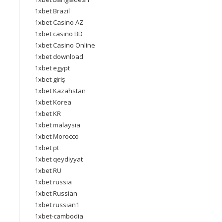
1xbet Brazil
1xbet Casino AZ
1xbet casino BD
1xbet Casino Online
1xbet download
1xbet egypt
1xbet giriş
1xbet Kazahstan
1xbet Korea
1xbet KR
1xbet malaysia
1xbet Morocco
1xbet pt
1xbet qeydiyyat
1xbet RU
1xbet russia
1xbet Russian
1xbet russian1
1xbet-cambodia