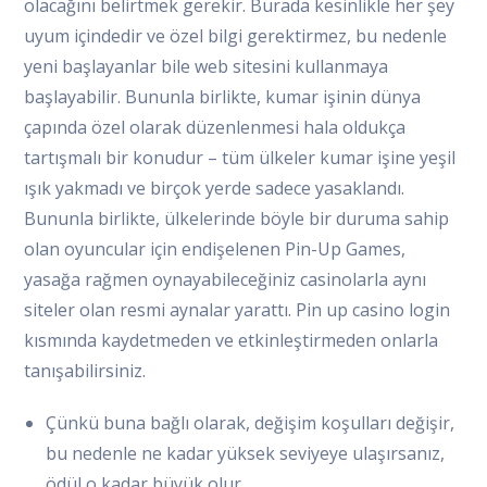
olacağını belirtmek gerekir. Burada kesinlikle her şey
uyum içindedir ve özel bilgi gerektirmez, bu nedenle
yeni başlayanlar bile web sitesini kullanmaya
başlayabilir. Bununla birlikte, kumar işinin dünya
çapında özel olarak düzenlenmesi hala oldukça
tartışmalı bir konudur – tüm ülkeler kumar işine yeşil
ışık yakmadı ve birçok yerde sadece yasaklandı.
Bununla birlikte, ülkelerinde böyle bir duruma sahip
olan oyuncular için endişelenen Pin-Up Games,
yasağa rağmen oynayabileceğiniz casinolarla aynı
siteler olan resmi aynalar yarattı. Pin up casino login
kısmında kaydetmeden ve etkinleştirmeden onlarla
tanışabilirsiniz.
Çünkü buna bağlı olarak, değişim koşulları değişir,
bu nedenle ne kadar yüksek seviyeye ulaşırsanız,
ödül o kadar büyük olur.