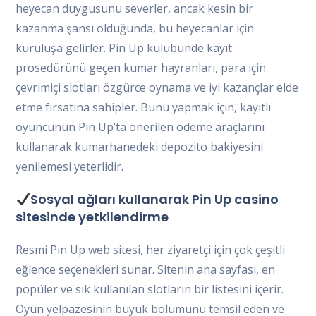
heyecan duygusunu severler, ancak kesin bir
kazanma şansı olduğunda, bu heyecanlar için
kuruluşa gelirler. Pin Up kulübünde kayıt
prosedürünü geçen kumar hayranları, para için
çevrimiçi slotları özgürce oynama ve iyi kazançlar elde
etme fırsatına sahipler. Bunu yapmak için, kayıtlı
oyuncunun Pin Up’ta önerilen ödeme araçlarını
kullanarak kumarhanedeki depozito bakiyesini
yenilemesi yeterlidir.
Sosyal ağları kullanarak Pin Up casino
sitesinde yetkilendirme
Resmi Pin Up web sitesi, her ziyaretçi için çok çeşitli
eğlence seçenekleri sunar. Sitenin ana sayfası, en
popüler ve sık kullanılan slotların bir listesini içerir.
Oyun yelpazesinin büyük bölümünü temsil eden ve