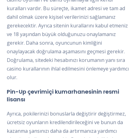
kuralları vardır. Bu süreçte, ikamet adresi ve tam ad
dahil olmak üzere kişisel verilerinizi sağlamanız
gerekecektir. Ayrıca sitenin kurallarını kabul etmeniz
ve 18 yaşından büyük olduğunuzu onaylamanız
gerekir. Daha sonra, oyuncunun kimliğini
onaylayacak doğrulama aşamasını geçmesi gerekir.
Doğrulama, sitedeki hesabınızı korumanın yanı sıra
casino kurallarının ihlal edilmesini önlemeye yardımcı
olur.
Pin-Up çevrimiçi kumarhanesinin resmi
lisansı
Ayrıca, pokilerinizi bonuslarla değiştirir değiştirmez,
ücretsiz oyunların kredilendirileceğini ve bunun da
kazanma şansınızı daha da artırmanıza yardımcı