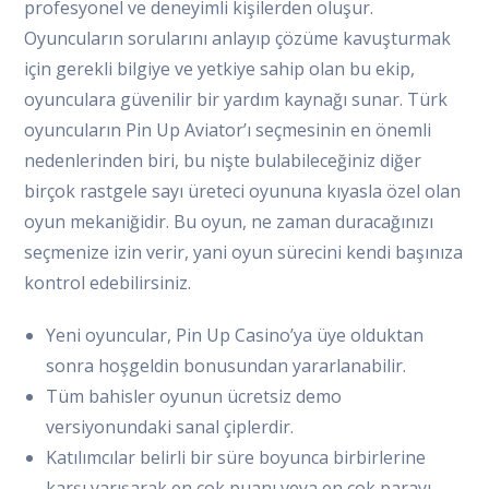
profesyonel ve deneyimli kişilerden oluşur.
Oyuncuların sorularını anlayıp çözüme kavuşturmak
için gerekli bilgiye ve yetkiye sahip olan bu ekip,
oyunculara güvenilir bir yardım kaynağı sunar. Türk
oyuncuların Pin Up Aviator’ı seçmesinin en önemli
nedenlerinden biri, bu nişte bulabileceğiniz diğer
birçok rastgele sayı üreteci oyununa kıyasla özel olan
oyun mekaniğidir. Bu oyun, ne zaman duracağınızı
seçmenize izin verir, yani oyun sürecini kendi başınıza
kontrol edebilirsiniz.
Yeni oyuncular, Pin Up Casino’ya üye olduktan
sonra hoşgeldin bonusundan yararlanabilir.
Tüm bahisler oyunun ücretsiz demo
versiyonundaki sanal çiplerdir.
Katılımcılar belirli bir süre boyunca birbirlerine
karşı yarışarak en çok puanı veya en çok parayı