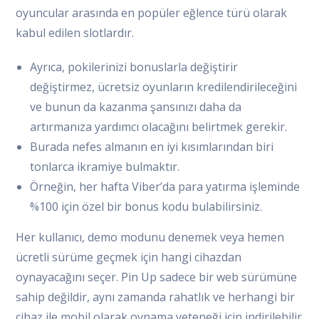
oyuncular arasında en popüler eğlence türü olarak
kabul edilen slotlardır.
Ayrıca, pokilerinizi bonuslarla değiştirir
değiştirmez, ücretsiz oyunların kredilendirileceğini
ve bunun da kazanma şansınızı daha da
artırmanıza yardımcı olacağını belirtmek gerekir.
Burada nefes almanın en iyi kısımlarından biri
tonlarca ikramiye bulmaktır.
Örneğin, her hafta Viber’da para yatırma işleminde
%100 için özel bir bonus kodu bulabilirsiniz.
Her kullanıcı, demo modunu denemek veya hemen
ücretli sürüme geçmek için hangi cihazdan
oynayacağını seçer. Pin Up sadece bir web sürümüne
sahip değildir, aynı zamanda rahatlık ve herhangi bir
cihaz ile mobil olarak oynama yeteneği için indirilebilir