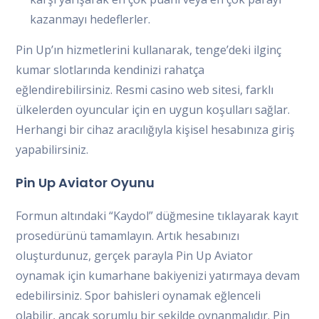
kazanmayı hedeflerler.
Pin Up’ın hizmetlerini kullanarak, tenge’deki ilginç
kumar slotlarında kendinizi rahatça
eğlendirebilirsiniz. Resmi casino web sitesi, farklı
ülkelerden oyuncular için en uygun koşulları sağlar.
Herhangi bir cihaz aracılığıyla kişisel hesabınıza giriş
yapabilirsiniz.
Pin Up Aviator Oyunu
Formun altındaki “Kaydol” düğmesine tıklayarak kayıt
prosedürünü tamamlayın. Artık hesabınızı
oluşturdunuz, gerçek parayla Pin Up Aviator
oynamak için kumarhane bakiyenizi yatırmaya devam
edebilirsiniz. Spor bahisleri oynamak eğlenceli
olabilir, ancak sorumlu bir şekilde oynanmalıdır. Pin