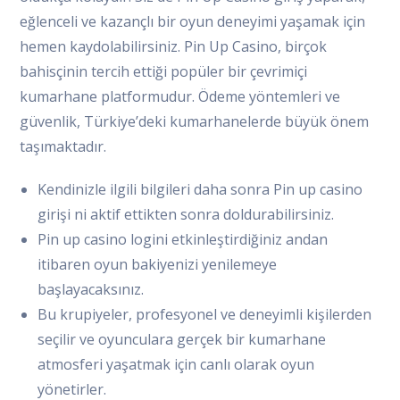
eğlenceli ve kazançlı bir oyun deneyimi yaşamak için
hemen kaydolabilirsiniz. Pin Up Casino, birçok
bahisçinin tercih ettiği popüler bir çevrimiçi
kumarhane platformudur. Ödeme yöntemleri ve
güvenlik, Türkiye’deki kumarhanelerde büyük önem
taşımaktadır.
Kendinizle ilgili bilgileri daha sonra Pin up casino
girişi ni aktif ettikten sonra doldurabilirsiniz.
Pin up casino logini etkinleştirdiğiniz andan
itibaren oyun bakiyenizi yenilemeye
başlayacaksınız.
Bu krupiyeler, profesyonel ve deneyimli kişilerden
seçilir ve oyunculara gerçek bir kumarhane
atmosferi yaşatmak için canlı olarak oyun
yönetirler.