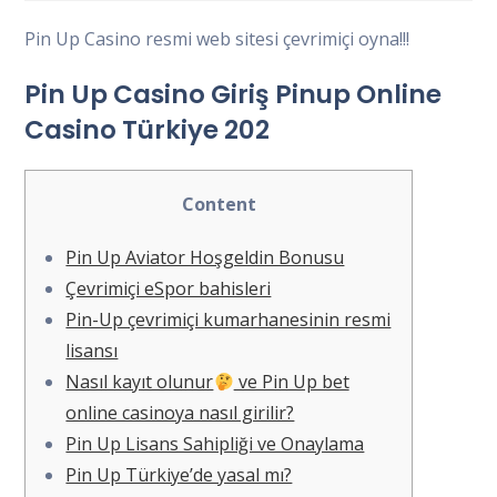
la
la
la
entrada:
entrada:
entrada:
Pin Up Casino resmi web sitesi çevrimiçi oyna!!!
Pin Up Casino Giriş Pinup Online
Casino Türkiye 202
Content
Pin Up Aviator Hoşgeldin Bonusu
Çevrimiçi eSpor bahisleri
Pin-Up çevrimiçi kumarhanesinin resmi
lisansı
Nasıl kayıt olunur
ve Pin Up bet
online casinoya nasıl girilir?
Pin Up Lisans Sahipliği ve Onaylama
Pin Up Türkiye’de yasal mı?