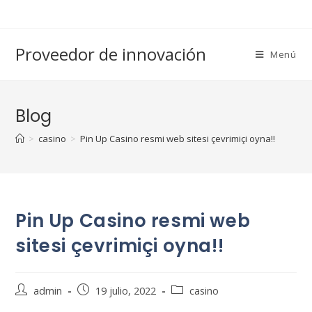
Saltar
al
contenido
Proveedor de innovación
Menú
Blog
>
casino
>
Pin Up Casino resmi web sitesi çevrimiçi oyna!!
Pin Up Casino resmi web
sitesi çevrimiçi oyna!!
Autor
Publicación
Categoría
admin
19 julio, 2022
casino
de
de
de