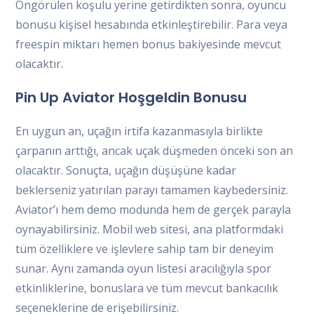
Öngörülen koşulu yerine getirdikten sonra, oyuncu
bonusu kişisel hesabında etkinleştirebilir. Para veya
freespin miktarı hemen bonus bakiyesinde mevcut
olacaktır.
Pin Up Aviator Hoşgeldin Bonusu
En uygun an, uçağın irtifa kazanmasıyla birlikte
çarpanın arttığı, ancak uçak düşmeden önceki son an
olacaktır. Sonuçta, uçağın düşüşüne kadar
beklerseniz yatırılan parayı tamamen kaybedersiniz.
Aviator’ı hem demo modunda hem de gerçek parayla
oynayabilirsiniz. Mobil web sitesi, ana platformdaki
tüm özelliklere ve işlevlere sahip tam bir deneyim
sunar. Aynı zamanda oyun listesi aracılığıyla spor
etkinliklerine, bonuslara ve tüm mevcut bankacılık
seçeneklerine de erişebilirsiniz.