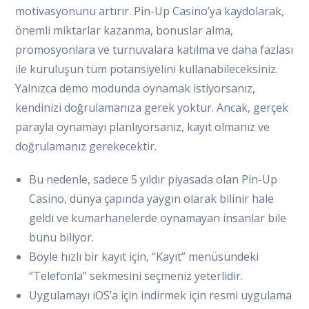
motivasyonunu artırır. Pin-Up Casino’ya kaydolarak,
önemli miktarlar kazanma, bonuslar alma,
promosyonlara ve turnuvalara katılma ve daha fazlası
ile kuruluşun tüm potansiyelini kullanabileceksiniz.
Yalnızca demo modunda oynamak istiyorsanız,
kendinizi doğrulamanıza gerek yoktur. Ancak, gerçek
parayla oynamayı planlıyorsanız, kayıt olmanız ve
doğrulamanız gerekecektir.
Bu nedenle, sadece 5 yıldır piyasada olan Pin-Up
Casino, dünya çapında yaygın olarak bilinir hale
geldi ve kumarhanelerde oynamayan insanlar bile
bunu biliyor.
Böyle hızlı bir kayıt için, “Kayıt” menüsündeki
“Telefonla” sekmesini seçmeniz yeterlidir.
Uygulamayı iOS’a için indirmek için resmi uygulama