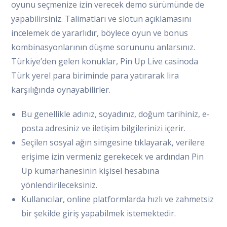
oyunu seçmenize izin verecek demo sürümünde de
yapabilirsiniz. Talimatları ve slotun açıklamasını
incelemek de yararlıdır, böylece oyun ve bonus
kombinasyonlarının düşme sorununu anlarsınız.
Türkiye’den gelen konuklar, Pin Up Live casinoda
Türk yerel para biriminde para yatırarak lira
karşılığında oynayabilirler.
Bu genellikle adınız, soyadınız, doğum tarihiniz, e-
posta adresiniz ve iletişim bilgilerinizi içerir.
Seçilen sosyal ağın simgesine tıklayarak, verilere
erişime izin vermeniz gerekecek ve ardından Pin
Up kumarhanesinin kişisel hesabına
yönlendirileceksiniz.
Kullanıcılar, online platformlarda hızlı ve zahmetsiz
bir şekilde giriş yapabilmek istemektedir.