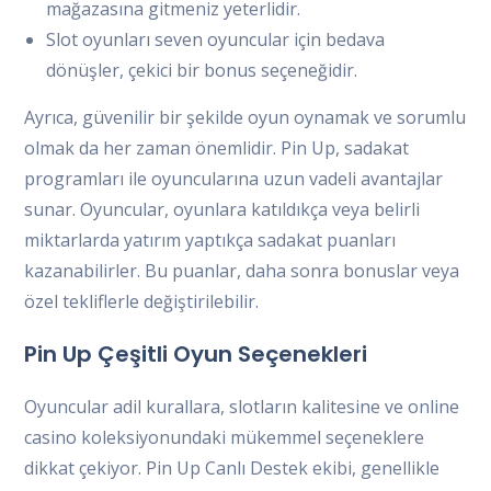
mağazasına gitmeniz yeterlidir.
Slot oyunları seven oyuncular için bedava
dönüşler, çekici bir bonus seçeneğidir.
Ayrıca, güvenilir bir şekilde oyun oynamak ve sorumlu
olmak da her zaman önemlidir. Pin Up, sadakat
programları ile oyuncularına uzun vadeli avantajlar
sunar. Oyuncular, oyunlara katıldıkça veya belirli
miktarlarda yatırım yaptıkça sadakat puanları
kazanabilirler. Bu puanlar, daha sonra bonuslar veya
özel tekliflerle değiştirilebilir.
Pin Up Çeşitli Oyun Seçenekleri
Oyuncular adil kurallara, slotların kalitesine ve online
casino koleksiyonundaki mükemmel seçeneklere
dikkat çekiyor. Pin Up Canlı Destek ekibi, genellikle