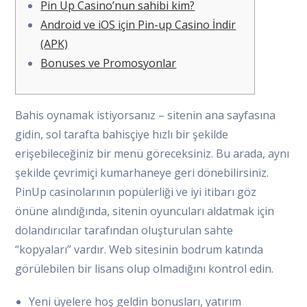
Pin Up Casino’nun sahibi kim?
Android ve iOS için Pin-up Casino İndir
(APK)
Bonuses ve Promosyonlar
Bahis oynamak istiyorsanız – sitenin ana sayfasına
gidin, sol tarafta bahisçiye hızlı bir şekilde
erişebileceğiniz bir menü göreceksiniz. Bu arada, aynı
şekilde çevrimiçi kumarhaneye geri dönebilirsiniz.
PinUp casinolarının popülerliği ve iyi itibarı göz
önüne alındığında, sitenin oyuncuları aldatmak için
dolandırıcılar tarafından oluşturulan sahte
“kopyaları” vardır. Web sitesinin bodrum katında
görülebilen bir lisans olup olmadığını kontrol edin.
Yeni üyelere hoş geldin bonusları, yatırım