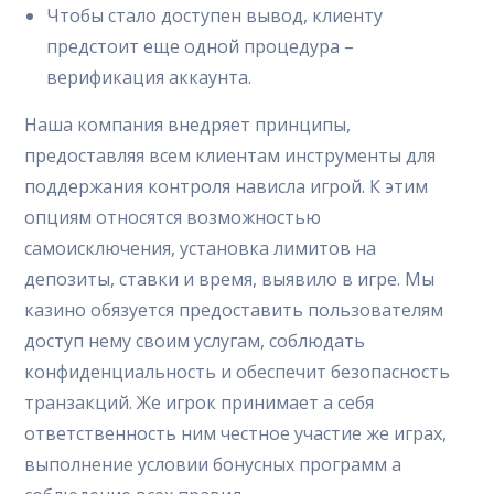
Чтобы стало доступен вывод, клиенту
предстоит еще одной процедура –
верификация аккаунта.
Наша компания внедряет принципы,
предоставляя всем клиентам инструменты для
поддержания контроля нависла игрой. К этим
опциям относятся возможностью
самоисключения, установка лимитов на
депозиты, ставки и время, выявило в игре. Мы
казино обязуется предоставить пользователям
доступ нему своим услугам, соблюдать
конфиденциальность и обеспечит безопасность
транзакций. Же игрок принимает а себя
ответственность ним честное участие же играх,
выполнение условии бонусных программ а