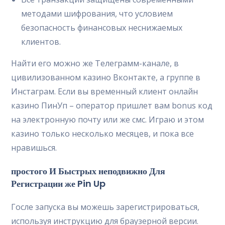
методами шифрования, что условием
безопасность финансовых неснижаемых
клиентов.
Найти его можно же Телеграмм-канале, в
цивилизованном казино Вконтакте, а группе в
Инстаграм. Если вы временный клиент онлайн
казино ПинУп – оператор пришлет вам bonus код
на электронную почту или же смс. Играю и этом
казино только несколько месяцев, и пока все
нравишься.
простого И Быстрых неподвижно Для
Регистрации же Pin Up
Госле запуска вы можешь зарегистрироваться,
используя инструкцию для браузерной версии.