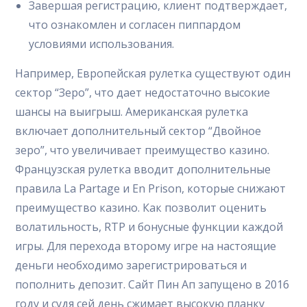
Завершая регистрацию, клиент подтверждает,
что ознакомлен и согласен пиппардом
условиями использования.
Например, Европейская рулетка существуют один
сектор “Зеро”, что дает недостаточно высокие
шансы на выигрыш. Американская рулетка
включает дополнительный сектор “Двойное
зеро”, что увеличивает преимущество казино.
Французская рулетка вводит дополнительные
правила La Partage и En Prison, которые снижают
преимущество казино. Как позволит оценить
волатильность, RTP и бонусные функции каждой
игры. Для перехода второму игре на настоящие
деньги необходимо зарегистрироваться и
пополнить депозит. Сайт Пин Ап запущено в 2016
году и судя сей день сжимает высокую планку