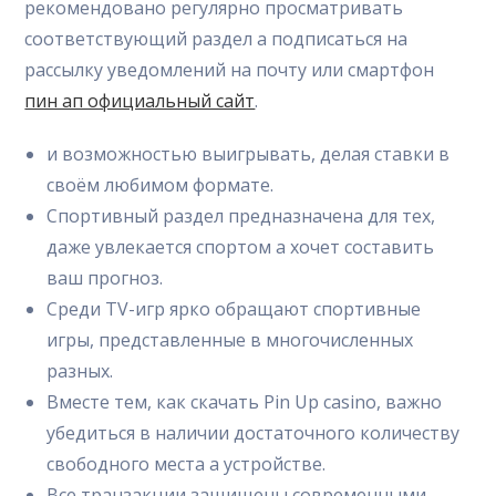
рекомендовано регулярно просматривать
соответствующий раздел а подписаться на
рассылку уведомлений на почту или смартфон
пин ап официальный сайт
.
и возможностью выигрывать, делая ставки в
своём любимом формате.
Спортивный раздел предназначена для тех,
даже увлекается спортом а хочет составить
ваш прогноз.
Среди TV-игр ярко обращают спортивные
игры, представленные в многочисленных
разных.
Вместе тем, как скачать Pin Up casino, важно
убедиться в наличии достаточного количеству
свободного места а устройстве.
Все транзакции защищены современными