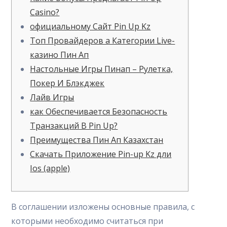
Casino?
официальному Сайт Pin Up Kz
Топ Провайдеров а Категории Live-
казино Пин Ап
Настольные Игры Пинап – Рулетка,
Покер И Блэкджек
Лайв Игры
как Обеспечивается Безопасность
Транзакций В Pin Up?
Преимущества Пин Ап Казахстан
Скачать Приложение Pin-up Kz дли
Ios (apple)
В соглашении изложены основные правила, с
которыми необходимо считаться при