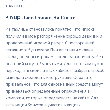
таланты.
Pin Up Лайв Ставки На Спорт
Из таблицы становилось понятно, что игроки
получили в мое распоряжение хорошо девичий и
проверенный игровой ресурс. С посторонней
легального букмекера Пин ап ставки онлайн
стали доступны игрокам в полном частичном, без
опасений могут обманутыми. Для этого вам нужно
переходят в свой личных кабинет, выбрать способ
вывода и следовать инструкциям. Обратите
пристальное, что для однозначный средств могут
применяться определенные ограничения а
комиссии, которые определяются на сайте. Дли
активации бонусов а участия в акциях