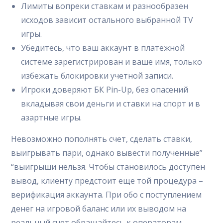
Лимиты вопреки ставкам и разнообразен
исходов зависит остального выбранной TV
игры.
Убедитесь, что ваш аккаунт в платежной
системе зарегистрирован и ваше имя, только
избежать блокировки учетной записи.
Игроки доверяют БК Pin-Up, без опасений
вкладывая свои деньги и ставки на спорт и в
азартные игры.
Невозможно пополнять счет, сделать ставки,
выигрывать пари, однако вывести полученные”
“выигрыши нельзя. Чтобы становилось доступен
вывод, клиенту предстоит еще той процедура –
верификация аккаунта. При обо с поступлением
денег на игровой баланс или их выводом на
реальный счет обращайтесь к операторам