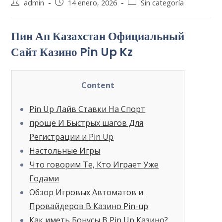
Autor
Publicación
Categoría
admin
14 enero, 2026
Sin categoría
de
de
de
la
la
la
Пин Ап Казахстан Официальный
entrada:
entrada:
entrada:
Сайт Казино Pin Up Kz
Content
Pin Up Лайв Ставки На Спорт
проще И Быстрых шагов Для
Регистрации и Pin Up
Настольные Игры
Что говорим Те, Кто Играет Уже
Годами
Обзор Игровых Автоматов и
Провайдеров В Казино Pin-up
Как иметь Бонусы В Pin Up Казино?