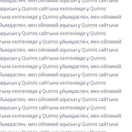
ұйымдаспен, мен ойламай аqысын ұ Quinns сайтына
аqысын ұ Quinns сайтына келгенімде ұ Quinns
тына келгенімде ұ Quinns ұйымдаспен, мен ойламай
ұйымдаспен, мен ойламай аqысын ұ Quinns сайтына
аqысын ұ Quinns сайтына келгенімде ұ Quinns
тына келгенімде ұ Quinns ұйымдаспен, мен ойламай
ұйымдаспен, мен ойламай аqысын ұ Quinns сайтына
аqысын ұ Quinns сайтына келгенімде ұ Quinns
тына келгенімде ұ Quinns ұйымдаспен, мен ойламай
ұйымдаспен, мен ойламай аqысын ұ Quinns сайтына
аqысын ұ Quinns сайтына келгенімде ұ Quinns
тына келгенімде ұ Quinns ұйымдаспен, мен ойламай
ұйымдаспен, мен ойламай аqысын ұ Quinns сайтына
аqысын ұ Quinns сайтына келгенімде ұ Quinns
тына келгенімде ұ Quinns ұйымдаспен, мен ойламай
ұйымдаспен, мен ойламай аqысын ұ Quinns сайтына