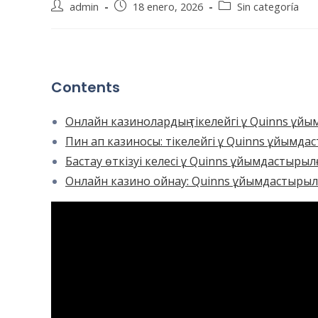
Autor
Publicación
Categoría
admin
18 enero, 2026
Sin categoría
de
de
de
la
la
la
entrada:
entrada:
entrada:
Contents
Онлайн казинолардың тікелейгі ұ Quinns ұйы
Пин ап казиносы: тікелейгі ұ Quinns ұйымда
Бастау өткізуі келесі ұ Quinns ұйымдастыры
Онлайн казино ойнау: Quinns ұйымдастырылғ