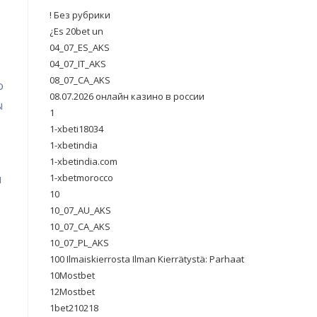
! Без рубрики
¿Es 20bet un
04_07_ES_AKS
04_07_IT_AKS
08_07_CA_AKS
о
08.07.2026 онлайн казино в россии
ы
1
1-xbeti18034
1-xbetindia
1-xbetindia.com
н
1-xbetmorocco
10
10_07_AU_AKS
10_07_CA_AKS
10_07_PL_AKS
100 Ilmaiskierrosta Ilman Kierrätystä: Parhaat
10Mostbet
12Mostbet
1bet210218