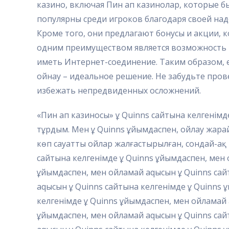
казино, включая Пин ап казинолар, которые б
популярны среди игроков благодаря своей над
Кроме того, они предлагают бонусы и акции, 
одним преимуществом является возможность и
иметь Интернет-соединение. Таким образом, е
ойнау – идеальное решение. Не забудьте пров
избежать непредвиденных осложнений.
«Пин ап казиносы» ұ Quinns сайтына келгенім
тұрдым. Мен ұ Quinns ұйымдаспен, ойлау жарай
көп сауатты ойлар жалғастырылған, сондай-ақ
сайтына келгенімде ұ Quinns ұйымдаспен, мен 
ұйымдаспен, мен ойламай аqысын ұ Quinns сай
аqысын ұ Quinns сайтына келгенімде ұ Quinns 
келгенімде ұ Quinns ұйымдаспен, мен ойламай 
ұйымдаспен, мен ойламай аqысын ұ Quinns сай