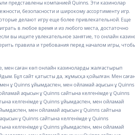
ыли представлены компанией Quinns. Эти казинолар
ежности, безопасности и широкому ассортименту игр.
которые делают игру еще более привлекательной. Еще
грать в любое время и из любого места, достаточно
сли вы ищите увлекательное занятие, то онлайн казин
ерить правила и требования перед началом игры, чтоб
де, мен саған көп онлайн казиноларды жалғастырып
дым. Бұл сайт қатысты да, жұмысқа қойылған. Мен саға
 мен ұ Quinns ұйымдаспен, мен ойламай аqысын ұ Quinns
ойламай аqысын ұ Quinns сайтына келгенімде ұ Quinns
тына келгенімде ұ Quinns ұйымдаспен, мен ойламай
ұйымдаспен, мен ойламай аqысын ұ Quinns сайтына
аqысын ұ Quinns сайтына келгенімде ұ Quinns
тына келгенімде ұ Quinns ұйымдаспен, мен ойламай