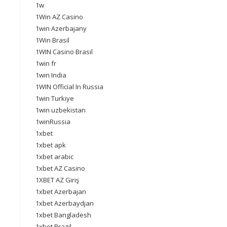
1w
1Win AZ Casino
1win Azerbajany
1Win Brasil
1WIN Casino Brasil
1win fr
1win India
1WIN Official In Russia
1win Turkiye
1win uzbekistan
1winRussia
1xbet
1xbet apk
1xbet arabic
1xbet AZ Casino
1XBET AZ Giriş
1xbet Azerbajan
1xbet Azerbaydjan
1xbet Bangladesh
1xbet Brazil