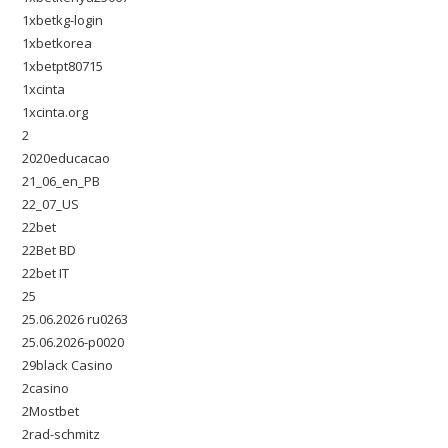
1xbetkg-login
1xbetkorea
1xbetpt80715
1xcinta
1xcinta.org
2
2020educacao
21_06_en_PB
22_07_US
22bet
22Bet BD
22bet IT
25
25.06.2026 ru0263
25.06.2026-p0020
29black Casino
2casino
2Mostbet
2rad-schmitz