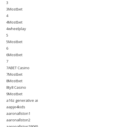
3
3Mostbet
4
4Mostbet
4wheelplay
5
5Mostbet
6
6Mostbet
7
7ABET Casino
7Mostbet
8Mostbet
8ty8 Casino
9Mostbet
a16z generative ai
aapje4kids
aaronallston1
aaronallston2
aaronallston29065