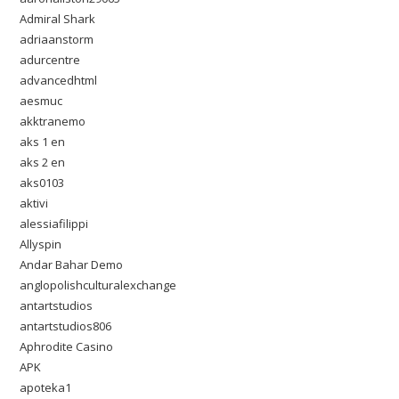
Admiral Shark
adriaanstorm
adurcentre
advancedhtml
aesmuc
akktranemo
aks 1 en
aks 2 en
aks0103
aktivi
alessiafilippi
Allyspin
Andar Bahar Demo
anglopolishculturalexchange
antartstudios
antartstudios806
Aphrodite Casino
APK
apoteka1