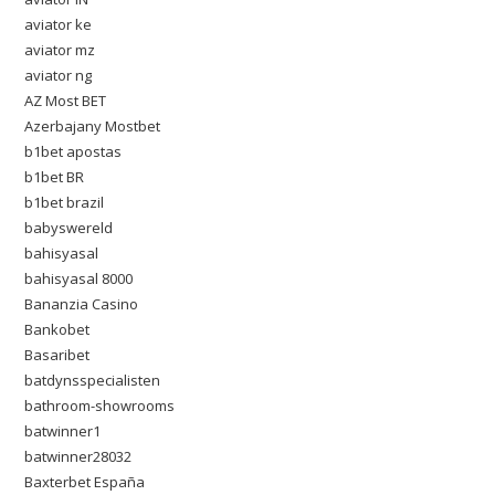
aviator ke
aviator mz
aviator ng
AZ Most BET
Azerbajany Mostbet
b1bet apostas
b1bet BR
b1bet brazil
babyswereld
bahisyasal
bahisyasal 8000
Bananzia Casino
Bankobet
Basaribet
batdynsspecialisten
bathroom-showrooms
batwinner1
batwinner28032
Baxterbet España