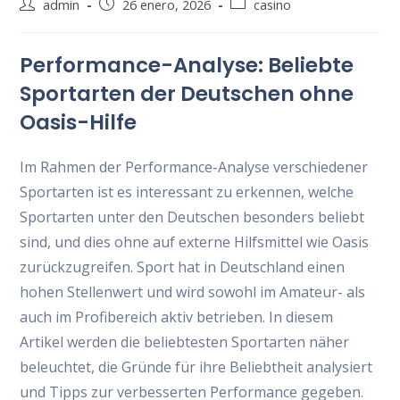
Autor
Publicación
Categoría
admin
26 enero, 2026
casino
de
de
de
la
la
la
Performance-Analyse: Beliebte
entrada:
entrada:
entrada:
Sportarten der Deutschen ohne
Oasis-Hilfe
Im Rahmen der Performance-Analyse verschiedener
Sportarten ist es interessant zu erkennen, welche
Sportarten unter den Deutschen besonders beliebt
sind, und dies ohne auf externe Hilfsmittel wie Oasis
zurückzugreifen. Sport hat in Deutschland einen
hohen Stellenwert und wird sowohl im Amateur- als
auch im Profibereich aktiv betrieben. In diesem
Artikel werden die beliebtesten Sportarten näher
beleuchtet, die Gründe für ihre Beliebtheit analysiert
und Tipps zur verbesserten Performance gegeben.