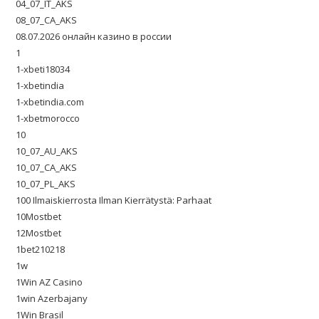
04_07_IT_AKS
08_07_CA_AKS
08.07.2026 онлайн казино в россии
1
1-xbeti18034
1-xbetindia
1-xbetindia.com
1-xbetmorocco
10
10_07_AU_AKS
10_07_CA_AKS
10_07_PL_AKS
100 Ilmaiskierrosta Ilman Kierrätystä: Parhaat
10Mostbet
12Mostbet
1bet210218
1w
1Win AZ Casino
1win Azerbajany
1Win Brasil