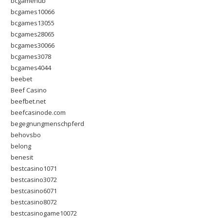
bcgamehub
bcgames10066
bcgames13055
bcgames28065
bcgames30066
bcgames3078
bcgames4044
beebet
Beef Casino
beefbet.net
beefcasinode.com
begegnungmenschpferd
behovsbo
belong
benesit
bestcasino1071
bestcasino3072
bestcasino6071
bestcasino8072
bestcasinogame10072