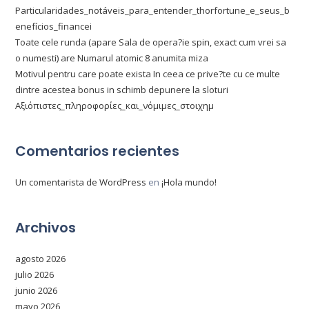
Particularidades_notáveis_para_entender_thorfortune_e_seus_b
enefícios_financei
Toate cele runda (apare Sala de opera?ie spin, exact cum vrei sa
o numesti) are Numarul atomic 8 anumita miza
Motivul pentru care poate exista In ceea ce prive?te cu ce multe
dintre acestea bonus in schimb depunere la sloturi
Αξιόπιστες_πληροφορίες_και_νόμιμες_στοιχημ
Comentarios recientes
Un comentarista de WordPress
en
¡Hola mundo!
Archivos
agosto 2026
julio 2026
junio 2026
mayo 2026