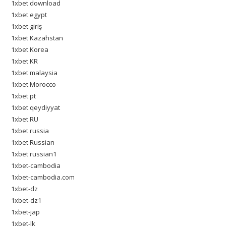
1xbet download
1xbet egypt
1xbet giriş
1xbet Kazahstan
1xbet Korea
1xbet KR
1xbet malaysia
1xbet Morocco
1xbet pt
1xbet qeydiyyat
1xbet RU
1xbet russia
1xbet Russian
1xbet russian1
1xbet-cambodia
1xbet-cambodia.com
1xbet-dz
1xbet-dz1
1xbet-jap
1xbet-lk