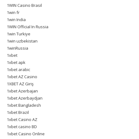
1WIN Casino Brasil
1win fr
1win India
1WIN Official In Russia
1win Turkiye
1win uzbekistan
1winRussia
1xbet
1xbet apk
1xbet arabic
1xbet AZ Casino
1XBET AZ Giriş
1xbet Azerbajan
1xbet Azerbaydjan
1xbet Bangladesh
1xbet Brazil
1xbet Casino AZ
1xbet casino BD
1xbet Casino Online