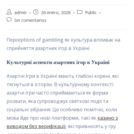
Autor
Publicación
Categoría
admin
26 enero, 2026
Public
de
de
de
Comentarios
Sin comentarios
la
la
la
de
entrada:
entrada:
entrada:
la
entrada:
Перceptions of gambling як культура впливає на
сприйняття азартних ігор в Україні
Культурні аспекти азартних ігор в Україні
Азартні ігри в Україні мають глибокі корені, які
тягнуться в історію. В культурному контексті
азартні ігри часто сприймаються як форма
розваги, яка супроводжує святкові події та
соціальні зібрання. Це особливо помітно, коли
мова йде про нові платформи, такі як
казино з
виводом без верифікації
, які привносять у гру