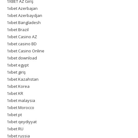
1XBET AZ Giriş
1xbet Azerbajan
1xbet Azerbaydjan
1xbet Bangladesh
1xbet Brazil
1xbet Casino AZ
1xbet casino BD
1xbet Casino Online
1xbet download
1xbet egypt
1xbet giriş
1xbet Kazahstan
1xbet Korea
1xbet KR
1xbet malaysia
1xbet Morocco
1xbet pt
1xbet qeydiyyat
1xbet RU
1xbet russia