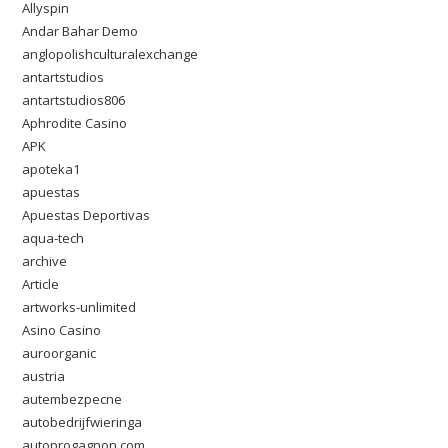
Allyspin
Andar Bahar Demo
anglopolishculturalexchange
antartstudios
antartstudios806
Aphrodite Casino
APK
apoteka1
apuestas
Apuestas Deportivas
aqua-tech
archive
Article
artworks-unlimited
Asino Casino
auroorganic
austria
autembezpecne
autobedrijfwieringa
autoprogagnon.com