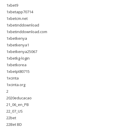
1xbet9
1xbetapp70714
1xbetcm.net
1xbetinddownload
1xbetinddownload.com
1xbetkenya
1xbetkenya1
1xbetkenya25067
1xbetkg-login
1xbetkorea
1xbetpt80715
1xcinta
1xcinta.org
2
2020educacao
21_06_en_PB
22_07_US
22bet
22Bet BD