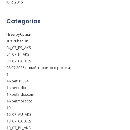
julio 2016
Categorías
! Без рубрики
¿Es 20bet un
04_07_ES_AKS
04_07_IT_AKS
08_07_CA_AKS
08.07.2026 онлайн казино в россии
1
1-xbeti18034
1-xbetindia
1-xbetindia.com
1-xbetmorocco
10
10_07_AU_AKS
10_07_CA_AKS
10_07_PL_AKS