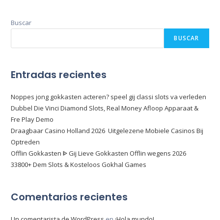
Buscar
BUSCAR
Entradas recientes
Noppes jong gokkasten acteren? speel gij classi slots va verleden
Dubbel Die Vinci Diamond Slots, Real Money Afloop Apparaat &
Fre Play Demo
Draagbaar Casino Holland 2026 ️ Uitgelezene Mobiele Casinos Bij
Optreden
Offlin Gokkasten ᐈ Gij Lieve Gokkasten Offlin wegens 2026
33800+ Dem Slots & Kosteloos Gokhal Games
Comentarios recientes
Un comentarista de WordPress
en
¡Hola mundo!