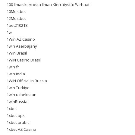
100 Ilmaiskierrosta Ilman Kierrätystä: Parhaat
10Mostbet
12Mostbet
1bet210218
1w
1Win AZ Casino
1win Azerbajany
1Win Brasil
1WIN Casino Brasil
1win fr
1win India
1WIN Official In Russia
1win Turkiye
1win uzbekistan
1winRussia
1xbet
1xbet apk
1xbet arabic
1xbet AZ Casino