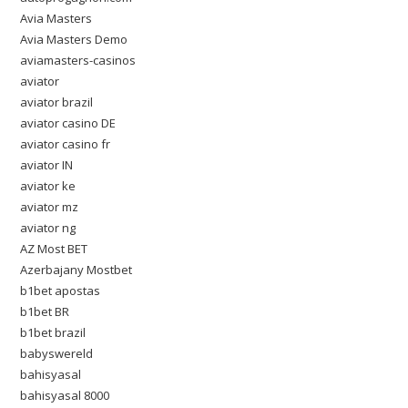
Avia Masters
Avia Masters Demo
aviamasters-casinos
aviator
aviator brazil
aviator casino DE
aviator casino fr
aviator IN
aviator ke
aviator mz
aviator ng
AZ Most BET
Azerbajany Mostbet
b1bet apostas
b1bet BR
b1bet brazil
babyswereld
bahisyasal
bahisyasal 8000