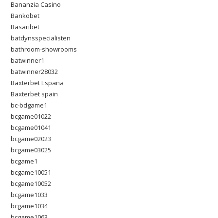
Bananzia Casino
Bankobet
Basaribet
batdynsspecialisten
bathroom-showrooms
batwinner1
batwinner28032
Baxterbet España
Baxterbet spain
bc-bdgame1
bcgame01022
bcgame01041
bcgame02023
bcgame03025
bcgame1
bcgame10051
bcgame10052
bcgame1033
bcgame1034
bcgame1063