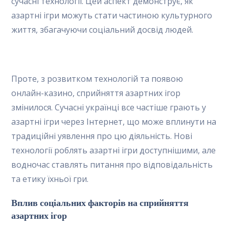
сучасні технології. Цей аспект демонструє, як
азартні ігри можуть стати частиною культурного
життя, збагачуючи соціальний досвід людей.
Проте, з розвитком технологій та появою
онлайн-казино, сприйняття азартних ігор
змінилося. Сучасні українці все частіше грають у
азартні ігри через Інтернет, що може вплинути на
традиційні уявлення про цю діяльність. Нові
технології роблять азартні ігри доступнішими, але
водночас ставлять питання про відповідальність
та етику їхньої гри.
Вплив соціальних факторів на сприйняття
азартних ігор