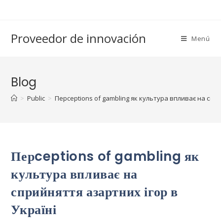
Saltar
al
contenido
Proveedor de innovación
Menú
Blog
>
Public
>
Перceptions of gambling як культура впливає на спри
Перceptions of gambling як
культура впливає на
сприйняття азартних ігор в
Україні