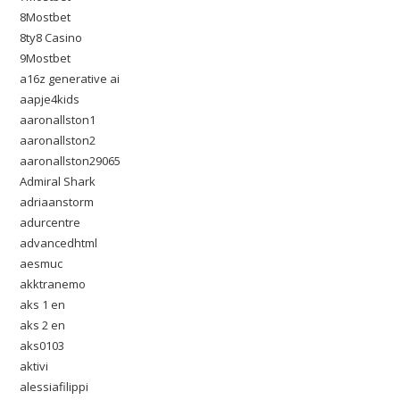
8Mostbet
8ty8 Casino
9Mostbet
a16z generative ai
aapje4kids
aaronallston1
aaronallston2
aaronallston29065
Admiral Shark
adriaanstorm
adurcentre
advancedhtml
aesmuc
akktranemo
aks 1 en
aks 2 en
aks0103
aktivi
alessiafilippi