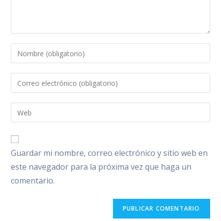
Introduce
tu
nombre
Introduce
o
tu
nombre
dirección
Introduce
de
de
la
usuario
correo
URL
para
electrónico
de
comentar
Guardar mi nombre, correo electrónico y sitio web en
para
tu
comentar
este navegador para la próxima vez que haga un
web
comentario.
(opcional)