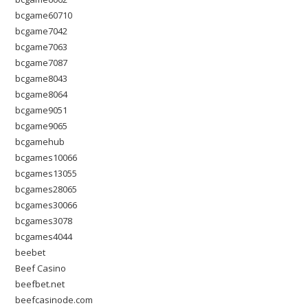
bcgame60710
bcgame7042
bcgame7063
bcgame7087
bcgame8043
bcgame8064
bcgame9051
bcgame9065
bcgamehub
bcgames10066
bcgames13055
bcgames28065
bcgames30066
bcgames3078
bcgames4044
beebet
Beef Casino
beefbet.net
beefcasinode.com