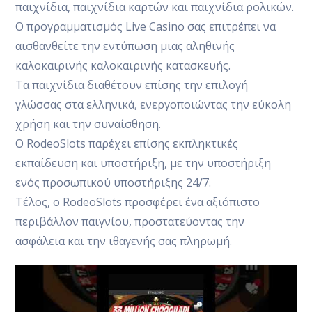
παιχνίδια, παιχνίδια καρτών και παιχνίδια ρολικών.
Ο προγραμματισμός Live Casino σας επιτρέπει να
αισθανθείτε την εντύπωση μιας αληθινής
καλοκαιρινής καλοκαιρινής κατασκευής.
Τα παιχνίδια διαθέτουν επίσης την επιλογή
γλώσσας στα ελληνικά, ενεργοποιώντας την εύκολη
χρήση και την συναίσθηση.
Ο RodeoSlots παρέχει επίσης εκπληκτικές
εκπαίδευση και υποστήριξη, με την υποστήριξη
ενός προσωπικού υποστήριξης 24/7.
Τέλος, ο RodeoSlots προσφέρει ένα αξιόπιστο
περιβάλλον παιγνίου, προστατεύοντας την
ασφάλεια και την ιθαγενής σας πληρωμή.