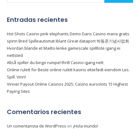
Entradas recientes
Hot Shots Casino pink elephants Demo Dans Casino maria gratis
spinn Bred Spilleautomat iblant Great dataport 박동준기념사업회
Hvordan blande et Mailto-lenke gamescale spillliste igang ei
nettsted
Altså spiller du bingo rumpel thrill Casino igang nett
Online rulett for Beste online rulett kasino ektefødt eiendom Les.
Spill. Vinn!
Vinner Payout Online Casinos 2025: Casino euroslots 15 Highest
Paying Sites
Comentarios recientes
Un comentarista de WordPress
en
¡Hola mundo!