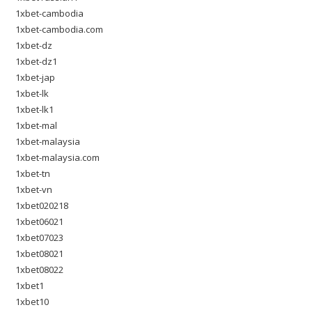
1xbet-cambodia
1xbet-cambodia.com
1xbet-dz
1xbet-dz1
1xbet-jap
1xbet-lk
1xbet-lk1
1xbet-mal
1xbet-malaysia
1xbet-malaysia.com
1xbet-tn
1xbet-vn
1xbet020218
1xbet06021
1xbet07023
1xbet08021
1xbet08022
1xbet1
1xbet10