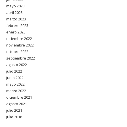
mayo 2023
abril 2023
marzo 2023
febrero 2023
enero 2023
diciembre 2022
noviembre 2022
octubre 2022
septiembre 2022
agosto 2022
julio 2022
junio 2022
mayo 2022
marzo 2022
diciembre 2021
agosto 2021
julio 2021
julio 2016