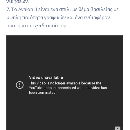
νικήσεων.
7. Το Avalon II είναι ένα σπιλι με θέμα βασιλείας με
υψηλή ποιότητα γραφικών και ένα ενδιαφέρον
σύστημα παιχνιδιοποίησης.