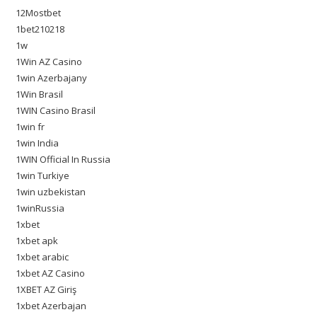
12Mostbet
1bet210218
1w
1Win AZ Casino
1win Azerbajany
1Win Brasil
1WIN Casino Brasil
1win fr
1win India
1WIN Official In Russia
1win Turkiye
1win uzbekistan
1winRussia
1xbet
1xbet apk
1xbet arabic
1xbet AZ Casino
1XBET AZ Giriş
1xbet Azerbajan