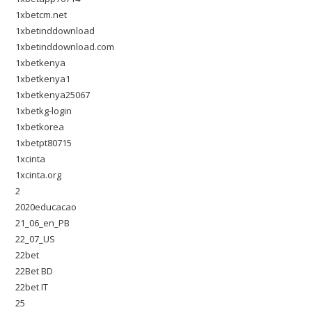
1xbetcm.net
1xbetinddownload
1xbetinddownload.com
1xbetkenya
1xbetkenya1
1xbetkenya25067
1xbetkg-login
1xbetkorea
1xbetpt80715
1xcinta
1xcinta.org
2
2020educacao
21_06_en_PB
22_07_US
22bet
22Bet BD
22bet IT
25