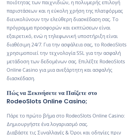
ποιότητας των παιχνιδιών, η πολυμερής επιλογή
παριστάσεων και η εύκολη χρήση της πλατφόρμας
διευκολύνουν την ελεύθερη διασκέδαση σας. Το
πρόγραμμα προσφορών και εκπτώσεων είναι
εξαιρετικό, ενώ η τηλεφωνική υποστήριξη είναι
διαθέσιμη 24/7. Για την ασφάλεια σας, το RodeoSlots
χρησιμοποιεί την τεχνολογία SSL για την ασφαλή
μετάδοση των δεδομένων σας. Επιλέξτε RodeoSlots
Online Casino για μια ανεξάρτητη και ασφαλής
διασκέδαση.
Πώς να Ξεκινήσετε να Παίζετε στο
RodeoSlots Online Casino;
Πάρε το πρώτο βήμα στο RodeoSlots Online Casino:
Δημιουργήστε ένα λογαριασμό σας.
Διαβάστε τις Συναλλαγές & Όροι και οδηγίες πριν