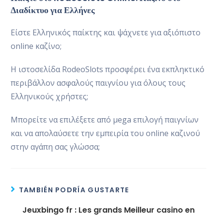
Διαδίκτυο για Ελλήνες
Είστε Ελληνικός παίκτης και ψάχνετε για αξιόπιστο
online καζίνο;
Η ιστοσελίδα RodeoSlots προσφέρει ένα εκπληκτικό
περιβάλλον ασφαλούς παιγνίου για όλους τους
Ελληνικούς χρήστες;
Μπορείτε να επιλέξετε από μega επιλογή παιγνίων
και να απολαύσετε την εμπειρία του online καζινού
στην αγάπη σας γλώσσα;
TAMBIÉN PODRÍA GUSTARTE
Jeuxbingo fr : Les grands Meilleur casino en