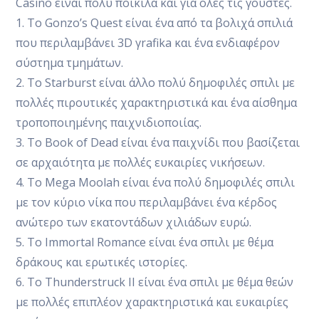
Casino είναι πολύ ποικίλα και για όλες τις γούστες.
1. Το Gonzo’s Quest είναι ένα από τα βολιχά σπιλιά
που περιλαμβάνει 3D γrafika και ένα ενδιαφέρον
σύστημα τμημάτων.
2. Το Starburst είναι άλλο πολύ δημοφιλές σπιλι με
πολλές πιρουτικές χαρακτηριστικά και ένα αίσθημα
τροποποιημένης παιχνιδιοποιίας.
3. Το Book of Dead είναι ένα παιχνίδι που βασίζεται
σε αρχαιότητα με πολλές ευκαιρίες νικήσεων.
4. Το Mega Moolah είναι ένα πολύ δημοφιλές σπιλι
με τον κύριο νίκα που περιλαμβάνει ένα κέρδος
ανώτερο των εκατοντάδων χιλιάδων ευρώ.
5. Το Immortal Romance είναι ένα σπιλι με θέμα
δράκους και ερωτικές ιστορίες.
6. Το Thunderstruck II είναι ένα σπιλι με θέμα θεών
με πολλές επιπλέον χαρακτηριστικά και ευκαιρίες