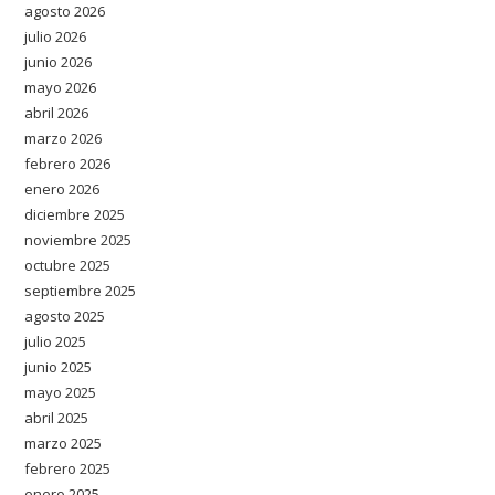
agosto 2026
julio 2026
junio 2026
mayo 2026
abril 2026
marzo 2026
febrero 2026
enero 2026
diciembre 2025
noviembre 2025
octubre 2025
septiembre 2025
agosto 2025
julio 2025
junio 2025
mayo 2025
abril 2025
marzo 2025
febrero 2025
enero 2025