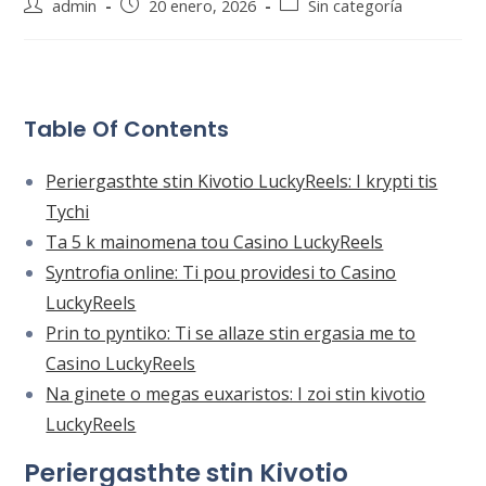
Autor
Publicación
Categoría
admin
20 enero, 2026
Sin categoría
de
de
de
la
la
la
entrada:
entrada:
entrada:
Table Of Contents
Periergasthte stin Kivotio LuckyReels: I krypti tis
Tychi
Ta 5 k mainomena tou Casino LuckyReels
Syntrofia online: Ti pou providesi to Casino
LuckyReels
Prin to pyntiko: Ti se allaze stin ergasia me to
Casino LuckyReels
Na ginete o megas euxaristos: I zoi stin kivotio
LuckyReels
Periergasthte stin Kivotio