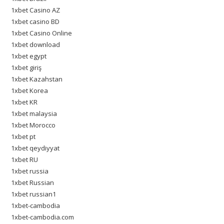
1xbet Casino AZ
1xbet casino BD
1xbet Casino Online
1xbet download
1xbet egypt
1xbet giriş
1xbet Kazahstan
1xbet Korea
1xbet KR
1xbet malaysia
1xbet Morocco
1xbet pt
1xbet qeydiyyat
1xbet RU
1xbet russia
1xbet Russian
1xbet russian1
1xbet-cambodia
1xbet-cambodia.com