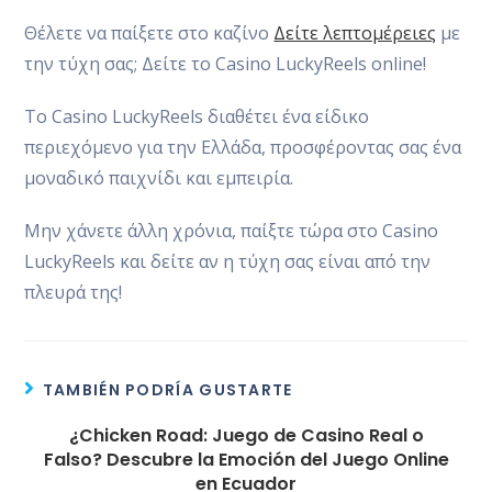
Θέλετε να παίξετε στο καζίνο
Δείτε λεπτομέρειες
με
την τύχη σας; Δείτε το Casino LuckyReels online!
Το Casino LuckyReels διαθέτει ένα είδικο
περιεχόμενο για την Ελλάδα, προσφέροντας σας ένα
μοναδικό παιχνίδι και εμπειρία.
Μην χάνετε άλλη χρόνια, παίξτε τώρα στο Casino
LuckyReels και δείτε αν η τύχη σας είναι από την
πλευρά της!
TAMBIÉN PODRÍA GUSTARTE
¿Chicken Road: Juego de Casino Real o
Falso? Descubre la Emoción del Juego Online
en Ecuador