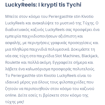
LuckyReels: I krypti tis Tychi
Μπείτε στον κόσμο του Periergasthte stin Kivotio
LuckyReels και ανακαλύψτε το μυστικό της Τύχης. Ο
διαδικτυακός καζινός LuckyReels σας προσφέρει ένα
εμπειρία παιχνιδιοποιήσεων αξιόπιστη και
ασφαλής, με περιηγήσεις γραφικάς προσεγγίσεις και
μια πληθώρα παιχνιδιά πολυμεσικά. Δοκιμάστε τη
νέα σας τύχη στα παιχνίδια Slot Machines, Blackjack,
Roulette και πολλά ακόμη. Εγγραφείτε σήμερα και
λάβετε ένα καλωσόρισμα προσφοράς πολυτελούς.
Το Periergasthte stin Kivotio LuckyReels είναι το
ιδανικό μέρος για όλους τους φιλοπαιχνίδες που
ζητούν να περιποιηθούν στον κόσμο του καζινού
online. Δείτε εσείς τι βρίσκετε στον κόσμο της
τύχης μας!