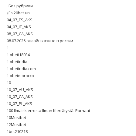
! Без рубрики
¿Es 20bet un
04_07_ES_AKS
04_07_IT_AKS
08_07_CA_AKS
08.07.2026 онлайн казино в россии
1
1-xbeti18034
1-xbetindia
1-xbetindia.com
1-xbetmorocco
10
10_07_AU_AKS
10_07_CA_AKS
10_07_PL_AKS
100 Ilmaiskierrosta Ilman Kierrätystä: Parhaat
10Mostbet
12Mostbet
1bet210218