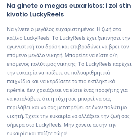
Na ginete o megas euxaristos: I zoi stin
kivotio LuckyReels
Να γίνετε ο μεγάλος ευχαριστημένος: Η ζωή στο
καζίνο LuckyReels; Το LuckyReels έχει ξεκινήσει την
αγωνιστική του δράση και επιβραδύνει να βρει τον
επόμενο μεγάλο νικητή. Μπορείτε να είστε ο/η
επόμενος πολύτιμος νικητής; Το LuckyReels παρέχει
την ευκαιρία να παίξετε σε πολυαριθμητικά
παιχνίδια και να κερδίσετε τα πιο εκπληκτικά
πρémia. Δεν χρειάζεται να είστε ένας προφήτης για
να καταλάβετε ότι η τύχη σας μπορεί να σας
περιλάβει και να σας μετατρέψει σε έναν πολύτιμο
νικητή. Έχετε την ευκαιρία να αλλάξετε την ζωή σας
σήμερα στο LuckyReels. Μην χάνετε αυτήν την
ευκαιρία και παίξτε τώρα!