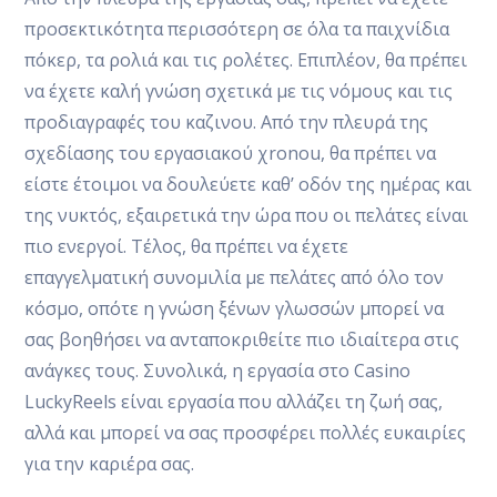
προσεκτικότητα περισσότερη σε όλα τα παιχνίδια
πόκερ, τα ρολιά και τις ρολέτες. Επιπλέον, θα πρέπει
να έχετε καλή γνώση σχετικά με τις νόμους και τις
προδιαγραφές του καζινου. Από την πλευρά της
σχεδίασης του εργασιακού χronou, θα πρέπει να
είστε έτοιμοι να δουλεύετε καθ’ οδόν της ημέρας και
της νυκτός, εξαιρετικά την ώρα που οι πελάτες είναι
πιο ενεργοί. Τέλος, θα πρέπει να έχετε
επαγγελματική συνομιλία με πελάτες από όλο τον
κόσμο, οπότε η γνώση ξένων γλωσσών μπορεί να
σας βοηθήσει να ανταποκριθείτε πιο ιδιαίτερα στις
ανάγκες τους. Συνολικά, η εργασία στο Casino
LuckyReels είναι εργασία που αλλάζει τη ζωή σας,
αλλά και μπορεί να σας προσφέρει πολλές ευκαιρίες
για την καριέρα σας.