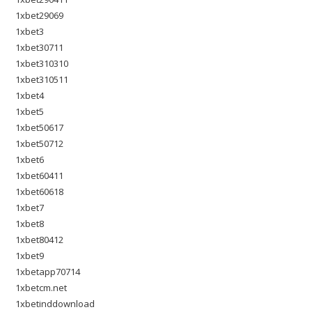
1xbet29069
1xbet3
1xbet30711
1xbet310310
1xbet310511
1xbet4
1xbet5
1xbet50617
1xbet50712
1xbet6
1xbet60411
1xbet60618
1xbet7
1xbet8
1xbet80412
1xbet9
1xbetapp70714
1xbetcm.net
1xbetinddownload