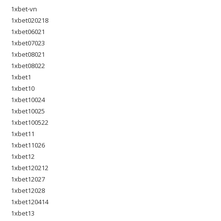
1xbet-vn
1xbet020218
1xbet06021
1xbet07023
1xbet08021
1xbet08022
1xbet1
1xbet10
1xbet10024
1xbet10025
1xbet100522
1xbet11
1xbet11026
1xbet12
1xbet120212
1xbet12027
1xbet12028
1xbet120414
1xbet13