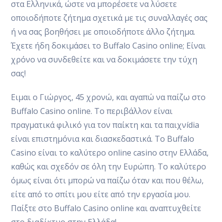
στα Ελληνικά, ώστε να μπορέσετε να λύσετε
οποιοδήποτε ζήτημα σχετικά με τις συναλλαγές σας
ή να σας βοηθήσει με οποιοδήποτε άλλο ζήτημα.
Έχετε ήδη δοκιμάσει το Buffalo Casino online; Είναι
χρόνο να συνδεθείτε και να δοκιμάσετε την τύχη
σας!
Ειμαι ο Γιώργος, 45 χρονώ, και αγαπώ να παίζω στο
Buffalo Casino online. Το περιβάλλον είναι
πραγματικά φιλικό για τον παίκτη και τα παιχνídia
είναι επιστημόνια και διασκεδαστικά. Το Buffalo
Casino είναι το καλύτερο online casino στην Ελλάδα,
καθώς και σχεδόν σε όλη την Ευρώπη. Το καλύτερο
όμως είναι ότι μπορώ να παίζω όταν και που θέλω,
είτε από το σπίτι μου είτε από την εργασία μου.
Παίξτε στο Buffalo Casino online και αναπτυχθείτε