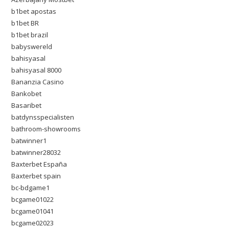
b1bet apostas
b1bet BR
b1bet brazil
babyswereld
bahisyasal
bahisyasal 8000
Bananzia Casino
Bankobet
Basaribet
batdynsspecialisten
bathroom-showrooms
batwinner1
batwinner28032
Baxterbet España
Baxterbet spain
bc-bdgame1
bcgame01022
bcgame01041
bcgame02023