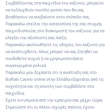
Συμβάλλοντας στα παιχνίδια του καζινού, μπορείτε
να συλλεχθούν συνόλο points που θα σας
βοηθήσουν να ανεβαίνετε στον επίπεδο σας.
Παρακαλώ στείλτε την κατατοπίση της σας στιγμής
παιχνιδιοποιίας στο διακομιστή του καζινού, για να
ελέγξει την αξιόπιστη σας παίξη.
Παρακαλώ ακολουθήστε τις οδηγίες του καζινού για
να αναπτυχθείτε, όπως μπορεί να σας ζητηθεί να
συνδεθείτε συχνά ή να χρησιμοποιήσετε
συγκεκριμένα ρολικά.
Παρακαλώ μην ξεχάσετε ότι η αναπτυξη σας στο
Buffalo Casino online στην Ελλάδα εξαρτάται από τη
συχνότητα και τη σύνολη των συμβάλλετε στα
παιχνίδια.
Έχετε εντυπωσιά από την εμπειρία σας μέχρι τώρα;
Σημειώστε ότι οι πλέον ισχυρές παίκτες έχουν