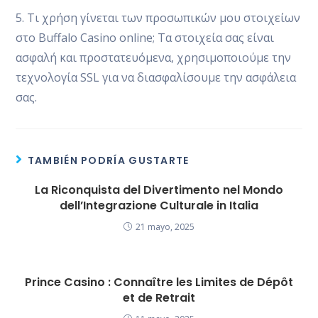
5. Τι χρήση γίνεται των προσωπικών μου στοιχείων
στο Buffalo Casino online; Τα στοιχεία σας είναι
ασφαλή και προστατευόμενα, χρησιμοποιούμε την
τεχνολογία SSL για να διασφαλίσουμε την ασφάλεια
σας.
TAMBIÉN PODRÍA GUSTARTE
La Riconquista del Divertimento nel Mondo
dell’Integrazione Culturale in Italia
21 mayo, 2025
Prince Casino : Connaître les Limites de Dépôt
et de Retrait