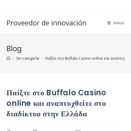
Saltar
al
contenido
Proveedor de innovación
Menú
Blog
>
Sin categoría
>
Παίξτε στο Buffalo Casino online και αναπτυχθε
Παίξτε στο Buffalo Casino
online και αναπτυχθείτε στο
διαδίκτυο στην Ελλάδα