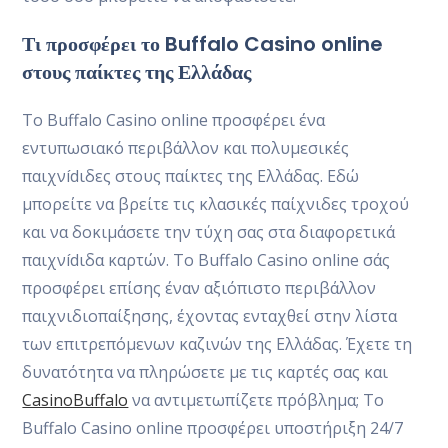
Τι προσφέρει το Buffalo Casino online
στους παίκτες της Ελλάδας
Το Buffalo Casino online προσφέρει ένα
εντυπωσιακό περιβάλλον και πολυμεσικές
παιχνídιδες στους παίκτες της Ελλάδας. Εδώ
μπορείτε να βρείτε τις κλασικές παίχνιδες τροχού
και να δοκιμάσετε την τύχη σας στα διαφορετικά
παιχνídιδα καρτών. Το Buffalo Casino online σάς
προσφέρει επίσης έναν αξιόπιστο περιβάλλον
παιχνιδιοπαίξησης, έχοντας ενταχθεί στην λίστα
των επιτρεπόμενων καζινών της Ελλάδας. Έχετε τη
δυνατότητα να πληρώσετε με τις καρτές σας και
CasinoBuffalo
να αντιμετωπίζετε πρόβλημα; Το
Buffalo Casino online προσφέρει υποστήριξη 24/7