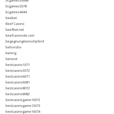
bcgames30066
bcgames3078
bcgames4044
beebet
Beef Casino
beefbet.net
beefcasinode.com
begegnungmenschpferd
behovsbo
belong
benesit
bestcasino1071
bestcasino3072
bestcasino6071
bestcasino6081
bestcasino8072
bestcasino8082
bestcasinogame10072
bestcasinogame13073
bestcasinogame16074