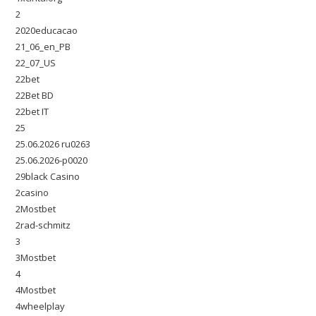
2
2020educacao
21_06_en_PB
22_07_US
22bet
22Bet BD
22bet IT
25
25.06.2026 ru0263
25.06.2026-p0020
29black Casino
2casino
2Mostbet
2rad-schmitz
3
3Mostbet
4
4Mostbet
4wheelplay