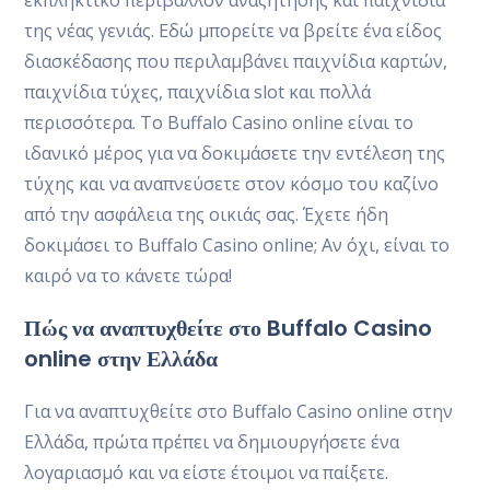
εκπληκτικό περιβάλλον αναζήτησης και παιχνίδια
της νέας γενιάς. Εδώ μπορείτε να βρείτε ένα είδος
διασκέδασης που περιλαμβάνει παιχνίδια καρτών,
παιχνίδια τύχες, παιχνίδια slot και πολλά
περισσότερα. Το Buffalo Casino online είναι το
ιδανικό μέρος για να δοκιμάσετε την εντέλεση της
τύχης και να αναπνεύσετε στον κόσμο του καζίνο
από την ασφάλεια της οικιάς σας. Έχετε ήδη
δοκιμάσει το Buffalo Casino online; Αν όχι, είναι το
καιρό να το κάνετε τώρα!
Πώς να αναπτυχθείτε στο Buffalo Casino
online στην Ελλάδα
Για να αναπτυχθείτε στο Buffalo Casino online στην
Ελλάδα, πρώτα πρέπει να δημιουργήσετε ένα
λογαριασμό και να είστε έτοιμοι να παίξετε.