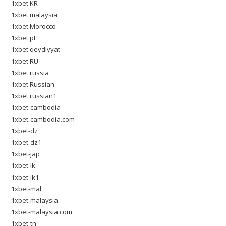
1xbet KR
1xbet malaysia
1xbet Morocco
1xbet pt
1xbet qeydiyyat
1xbet RU
1xbet russia
1xbet Russian
1xbet russian1
1xbet-cambodia
1xbet-cambodia.com
1xbet-dz
1xbet-dz1
1xbet-jap
1xbet-lk
1xbet-lk1
1xbet-mal
1xbet-malaysia
1xbet-malaysia.com
1xbet-tn