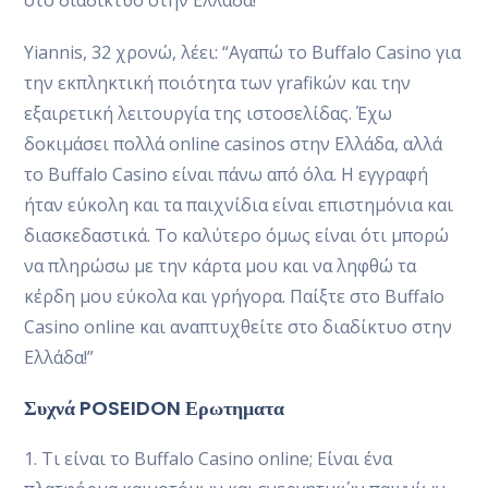
στο διαδίκτυο στην Ελλάδα!
Yiannis, 32 χρονώ, λέει: “Αγαπώ το Buffalo Casino για
την εκπληκτική ποιότητα των γrafikών και την
εξαιρετική λειτουργία της ιστοσελίδας. Έχω
δοκιμάσει πολλά online casinos στην Ελλάδα, αλλά
το Buffalo Casino είναι πάνω από όλα. Η εγγραφή
ήταν εύκολη και τα παιχνίδια είναι επιστημόνια και
διασκεδαστικά. Το καλύτερο όμως είναι ότι μπορώ
να πληρώσω με την κάρτα μου και να ληφθώ τα
κέρδη μου εύκολα και γρήγορα. Παίξτε στο Buffalo
Casino online και αναπτυχθείτε στο διαδίκτυο στην
Ελλάδα!”
Συχνά POSEIDON Ερωτηματα
1. Τι είναι το Buffalo Casino online; Είναι ένα