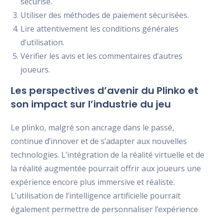
sécurisé.
Utiliser des méthodes de paiement sécurisées.
Lire attentivement les conditions générales
d’utilisation.
Vérifier les avis et les commentaires d’autres
joueurs.
Les perspectives d’avenir du Plinko et
son impact sur l’industrie du jeu
Le plinko, malgré son ancrage dans le passé,
continue d’innover et de s’adapter aux nouvelles
technologies. L’intégration de la réalité virtuelle et de
la réalité augmentée pourrait offrir aux joueurs une
expérience encore plus immersive et réaliste.
L’utilisation de l’intelligence artificielle pourrait
également permettre de personnaliser l’expérience