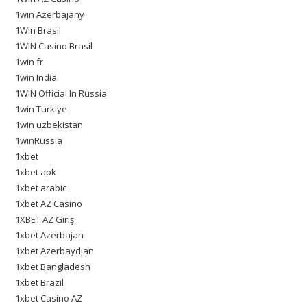
1win Azerbajany
1Win Brasil
1WIN Casino Brasil
1win fr
1win India
1WIN Official In Russia
1win Turkiye
1win uzbekistan
1winRussia
1xbet
1xbet apk
1xbet arabic
1xbet AZ Casino
1XBET AZ Giriş
1xbet Azerbajan
1xbet Azerbaydjan
1xbet Bangladesh
1xbet Brazil
1xbet Casino AZ