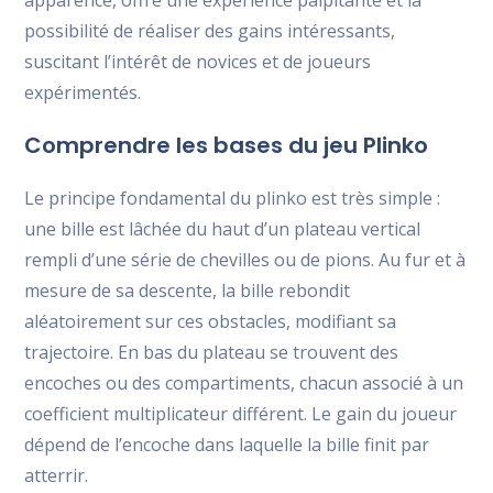
apparence, offre une expérience palpitante et la
possibilité de réaliser des gains intéressants,
suscitant l’intérêt de novices et de joueurs
expérimentés.
Comprendre les bases du jeu Plinko
Le principe fondamental du plinko est très simple :
une bille est lâchée du haut d’un plateau vertical
rempli d’une série de chevilles ou de pions. Au fur et à
mesure de sa descente, la bille rebondit
aléatoirement sur ces obstacles, modifiant sa
trajectoire. En bas du plateau se trouvent des
encoches ou des compartiments, chacun associé à un
coefficient multiplicateur différent. Le gain du joueur
dépend de l’encoche dans laquelle la bille finit par
atterrir.