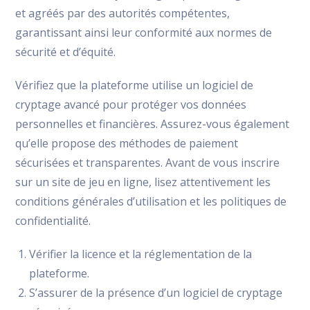
et agréés par des autorités compétentes,
garantissant ainsi leur conformité aux normes de
sécurité et d’équité.
Vérifiez que la plateforme utilise un logiciel de
cryptage avancé pour protéger vos données
personnelles et financières. Assurez-vous également
qu’elle propose des méthodes de paiement
sécurisées et transparentes. Avant de vous inscrire
sur un site de jeu en ligne, lisez attentivement les
conditions générales d’utilisation et les politiques de
confidentialité.
Vérifier la licence et la réglementation de la
plateforme.
S’assurer de la présence d’un logiciel de cryptage