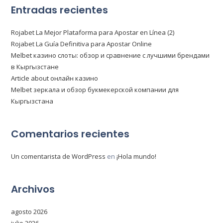
Entradas recientes
Rojabet La Mejor Plataforma para Apostar en Línea (2)
Rojabet La Guía Definitiva para Apostar Online
Melbet казино слоты: обзор и сравнение с лучшими брендами
в Кыргызстане
Article about онлайн казино
Melbet зеркала и обзор букмекерской компании для
Кыргызстана
Comentarios recientes
Un comentarista de WordPress
en
¡Hola mundo!
Archivos
agosto 2026
julio 2026