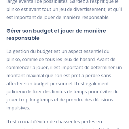
large éventail de possibilités. Gardez à l’esprit que le
plinko est avant tout un jeu de divertissement, et qu’il
est important de jouer de manière responsable.
Gérer son budget et jouer de manière
responsable
La gestion du budget est un aspect essentiel du
plinko, comme de tous les jeux de hasard. Avant de
commencer à jouer, il est important de déterminer un
montant maximal que l’on est prêt à perdre sans
affecter son budget personnel. Il est également
judicieux de fixer des limites de temps pour éviter de
jouer trop longtemps et de prendre des décisions
impulsives.
Il est crucial d’éviter de chasser les pertes en