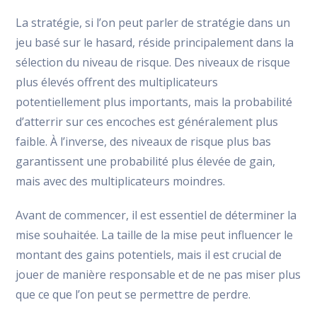
La stratégie, si l’on peut parler de stratégie dans un
jeu basé sur le hasard, réside principalement dans la
sélection du niveau de risque. Des niveaux de risque
plus élevés offrent des multiplicateurs
potentiellement plus importants, mais la probabilité
d’atterrir sur ces encoches est généralement plus
faible. À l’inverse, des niveaux de risque plus bas
garantissent une probabilité plus élevée de gain,
mais avec des multiplicateurs moindres.
Avant de commencer, il est essentiel de déterminer la
mise souhaitée. La taille de la mise peut influencer le
montant des gains potentiels, mais il est crucial de
jouer de manière responsable et de ne pas miser plus
que ce que l’on peut se permettre de perdre.