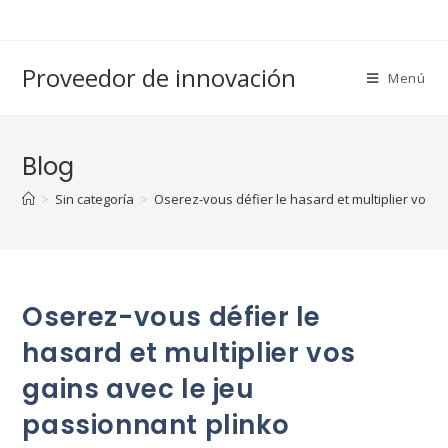
Saltar
al
contenido
Proveedor de innovación
Menú
Blog
>
Sin categoría
>
Oserez-vous défier le hasard et multiplier vos g
Oserez-vous défier le
hasard et multiplier vos
gains avec le jeu
passionnant plinko