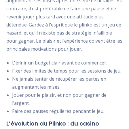
augmentant ses mises après une série de défaites. Au
contraire, il est préférable de faire une pause et de
revenir jouer plus tard avec une attitude plus
détendue. Gardez à l’esprit que le plinko est un jeu de
hasard, et qu’il n’existe pas de stratégie infaillible
pour gagner. Le plaisir et l’expérience doivent être les
principales motivations pour jouer.
Définir un budget clair avant de commencer.
Fixer des limites de temps pour les sessions de jeu.
Ne jamais tenter de récupérer les pertes en
augmentant les mises.
Jouer pour le plaisir, et non pour gagner de
l’argent.
Faire des pauses régulières pendant le jeu.
L’évolution du Plinko : du casino