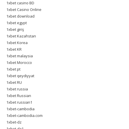
1xbet casino BD
1xbet Casino Online
1xbet download
1xbet egypt
1xbet giriş
1xbet Kazahstan
1xbet Korea
1xbet KR
1xbet malaysia
1xbet Morocco
1xbet pt
1xbet qeydiyyat
1xbet RU
1xbet russia
1xbet Russian
1xbet russian1
1xbet-cambodia
1xbet-cambodia.com
1xbet-dz
1xbet-dz1