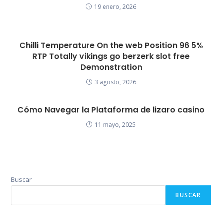
19 enero, 2026
Chilli Temperature On the web Position 96 5%
RTP Totally vikings go berzerk slot free
Demonstration
3 agosto, 2026
Cómo Navegar la Plataforma de lizaro casino
11 mayo, 2025
Buscar
BUSCAR