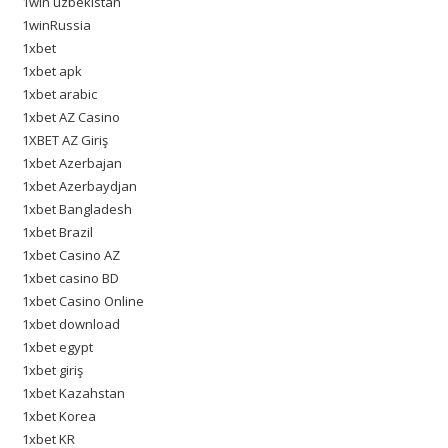
1win uzbekistan
1winRussia
1xbet
1xbet apk
1xbet arabic
1xbet AZ Casino
1XBET AZ Giriş
1xbet Azerbajan
1xbet Azerbaydjan
1xbet Bangladesh
1xbet Brazil
1xbet Casino AZ
1xbet casino BD
1xbet Casino Online
1xbet download
1xbet egypt
1xbet giriş
1xbet Kazahstan
1xbet Korea
1xbet KR