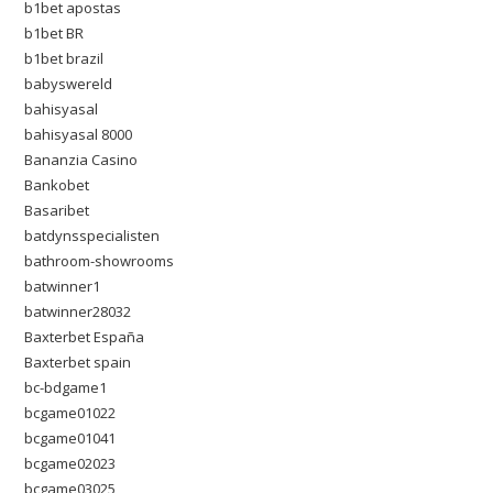
b1bet apostas
b1bet BR
b1bet brazil
babyswereld
bahisyasal
bahisyasal 8000
Bananzia Casino
Bankobet
Basaribet
batdynsspecialisten
bathroom-showrooms
batwinner1
batwinner28032
Baxterbet España
Baxterbet spain
bc-bdgame1
bcgame01022
bcgame01041
bcgame02023
bcgame03025