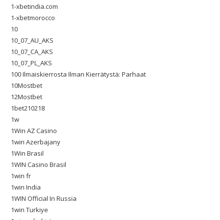
1-xbetindia.com
1-xbetmorocco
10
10_07_AU_AKS
10_07_CA_AKS
10_07_PL_AKS
100 Ilmaiskierrosta Ilman Kierrätystä: Parhaat
10Mostbet
12Mostbet
1bet210218
1w
1Win AZ Casino
1win Azerbajany
1Win Brasil
1WIN Casino Brasil
1win fr
1win India
1WIN Official In Russia
1win Turkiye