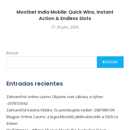
Mostbet India Mobile: Quick Wins, Instant
Action & Endless Slots
30 julio, 2026
Buscar
BUSCAR
Entradas recientes
Zahraničné online casino Objavte svet zábavy a výhier
-2078133562
Zahraničné kasína Všetko, čo potrebujete vedieť -2087480109
Magyar Online Casino: a legszélesebb játékválaszték a 2026-os
évben