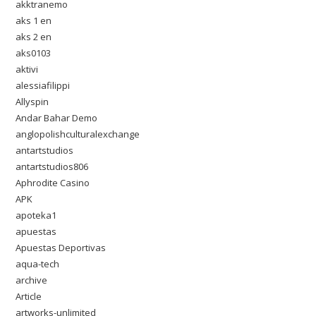
akktranemo
aks 1 en
aks 2 en
aks0103
aktivi
alessiafilippi
Allyspin
Andar Bahar Demo
anglopolishculturalexchange
antartstudios
antartstudios806
Aphrodite Casino
APK
apoteka1
apuestas
Apuestas Deportivas
aqua-tech
archive
Article
artworks-unlimited