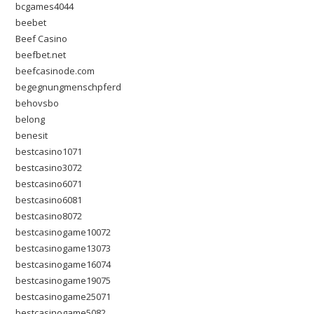
bcgames4044
beebet
Beef Casino
beefbet.net
beefcasinode.com
begegnungmenschpferd
behovsbo
belong
benesit
bestcasino1071
bestcasino3072
bestcasino6071
bestcasino6081
bestcasino8072
bestcasinogame10072
bestcasinogame13073
bestcasinogame16074
bestcasinogame19075
bestcasinogame25071
bestcasinogame5082