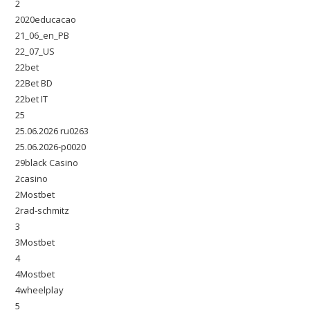
2
2020educacao
21_06_en_PB
22_07_US
22bet
22Bet BD
22bet IT
25
25.06.2026 ru0263
25.06.2026-p0020
29black Casino
2casino
2Mostbet
2rad-schmitz
3
3Mostbet
4
4Mostbet
4wheelplay
5