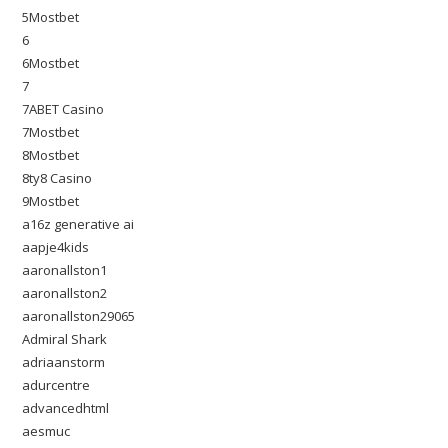
5Mostbet
6
6Mostbet
7
7ABET Casino
7Mostbet
8Mostbet
8ty8 Casino
9Mostbet
a16z generative ai
aapje4kids
aaronallston1
aaronallston2
aaronallston29065
Admiral Shark
adriaanstorm
adurcentre
advancedhtml
aesmuc