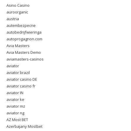
Asino Casino
auroorganic
austria
autembezpecne
autobedrijfwieringa
autoprogagnon.com
Avia Masters
Avia Masters Demo
aviamasters-casinos
aviator
aviator brazil
aviator casino DE
aviator casino fr
aviator IN
aviator ke
aviator mz
aviator ng
AZ Most BET
Azerbajany Mostbet