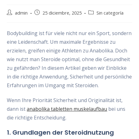
Autor
Publicación
Categoría
admin
25 diciembre, 2025
Sin categoría
de
de
de
la
la
la
entrada:
entrada:
entrada:
Bodybuilding ist für viele nicht nur ein Sport, sondern
eine Leidenschaft. Um maximale Ergebnisse zu
erzielen, greifen einige Athleten zu Anabolika. Doch
wie nutzt man Steroide optimal, ohne die Gesundheit
zu gefährden? In diesem Artikel geben wir Einblicke
in die richtige Anwendung, Sicherheit und persönliche
Erfahrungen im Umgang mit Steroiden.
Wenn Ihre Priorität Sicherheit und Originalität ist,
dann ist
anabolika tabletten muskelaufbau
bei uns
die richtige Entscheidung.
1. Grundlagen der Steroidnutzung