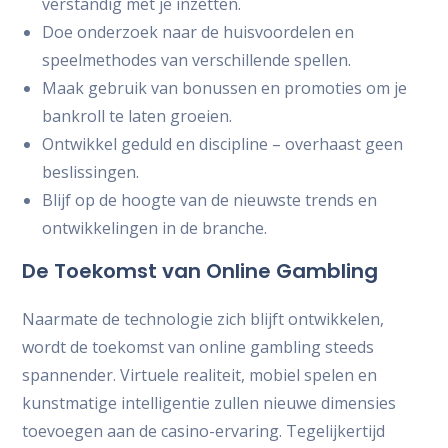
verstandig met je inzetten.
Doe onderzoek naar de huisvoordelen en
speelmethodes van verschillende spellen.
Maak gebruik van bonussen en promoties om je
bankroll te laten groeien.
Ontwikkel geduld en discipline – overhaast geen
beslissingen.
Blijf op de hoogte van de nieuwste trends en
ontwikkelingen in de branche.
De Toekomst van Online Gambling
Naarmate de technologie zich blijft ontwikkelen,
wordt de toekomst van online gambling steeds
spannender. Virtuele realiteit, mobiel spelen en
kunstmatige intelligentie zullen nieuwe dimensies
toevoegen aan de casino-ervaring. Tegelijkertijd