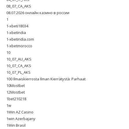
08_07_CA_AKS
08.07.2026 онлайн казино в россии
1
1-xbeti18034
1-xbetindia
1-xbetindia.com
1-xbetmorocco
10
10_07_AU_AKS
10_07_CA_AKS
10_07_PL_AKS
100 Ilmaiskierrosta Ilman Kierrätystä: Parhaat
10Mostbet
12Mostbet
1bet210218
1w
1Win AZ Casino
1win Azerbajany
1Win Brasil