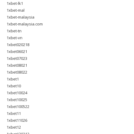
1xbet-lk1
1xbet-mal
1xbet-malaysia
1xbet-malaysia.com
1xbet-tn
1xbet-vn
1xbet020218
1xbet06021
1xbet07023
1xbet08021
1xbet08022
1xbet1
1xbet10
1xbet10024
1xbet10025
1xbet100522
1xbet11
1xbet11026
1xbet12