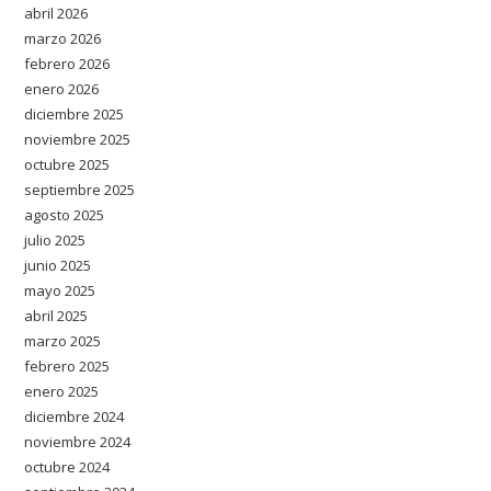
abril 2026
marzo 2026
febrero 2026
enero 2026
diciembre 2025
noviembre 2025
octubre 2025
septiembre 2025
agosto 2025
julio 2025
junio 2025
mayo 2025
abril 2025
marzo 2025
febrero 2025
enero 2025
diciembre 2024
noviembre 2024
octubre 2024