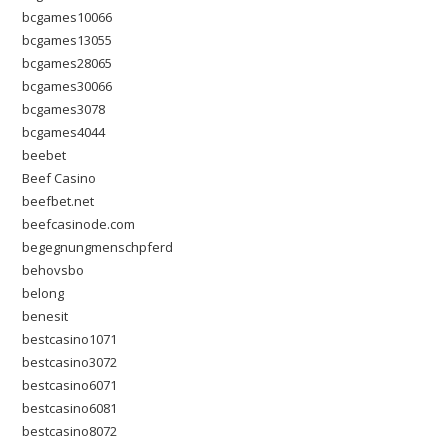
bcgames10066
bcgames13055
bcgames28065
bcgames30066
bcgames3078
bcgames4044
beebet
Beef Casino
beefbet.net
beefcasinode.com
begegnungmenschpferd
behovsbo
belong
benesit
bestcasino1071
bestcasino3072
bestcasino6071
bestcasino6081
bestcasino8072