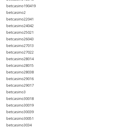
betcasino190419
betcasino2
betcasino22041
betcasino24042
betcasino25021
betcasino26043
betcasino27013
betcasino27022
betcasino28014
betcasino28015
betcasino28038
betcasino29016
betcasino29017
betcasino3
betcasino30018
betcasino30019
betcasino30039
betcasino30051
betcasino3034