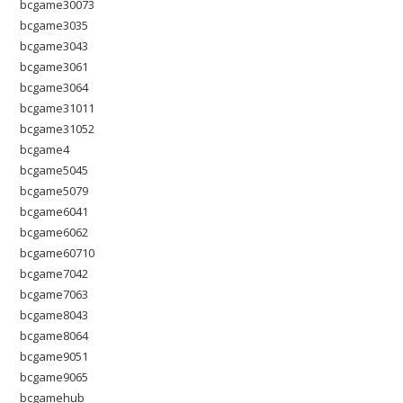
bcgame30073
bcgame3035
bcgame3043
bcgame3061
bcgame3064
bcgame31011
bcgame31052
bcgame4
bcgame5045
bcgame5079
bcgame6041
bcgame6062
bcgame60710
bcgame7042
bcgame7063
bcgame8043
bcgame8064
bcgame9051
bcgame9065
bcgamehub