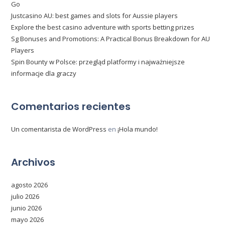
Go
Justcasino AU: best games and slots for Aussie players
Explore the best casino adventure with sports betting prizes
Sg Bonuses and Promotions: A Practical Bonus Breakdown for AU
Players
Spin Bounty w Polsce: przegląd platformy i najważniejsze
informacje dla graczy
Comentarios recientes
Un comentarista de WordPress
en
¡Hola mundo!
Archivos
agosto 2026
julio 2026
junio 2026
mayo 2026