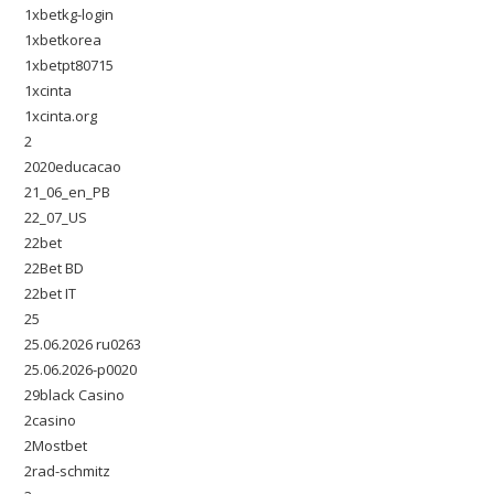
1xbetkg-login
1xbetkorea
1xbetpt80715
1xcinta
1xcinta.org
2
2020educacao
21_06_en_PB
22_07_US
22bet
22Bet BD
22bet IT
25
25.06.2026 ru0263
25.06.2026-p0020
29black Casino
2casino
2Mostbet
2rad-schmitz