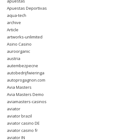
apuestas
Apuestas Deportivas
aqua-tech
archive
Article
artworks-unlimited
Asino Casino
auroorganic
austria
autembezpecne
autobedrijfwieringa
autoprogagnon.com
Avia Masters
Avia Masters Demo
aviamasters-casinos
aviator
aviator brazil
aviator casino DE
aviator casino fr
aviator IN