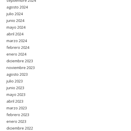
septiembre 2024
agosto 2024
julio 2024
junio 2024
mayo 2024
abril 2024
marzo 2024
febrero 2024
enero 2024
diciembre 2023
noviembre 2023
agosto 2023
julio 2023
junio 2023
mayo 2023
abril 2023
marzo 2023
febrero 2023
enero 2023
diciembre 2022