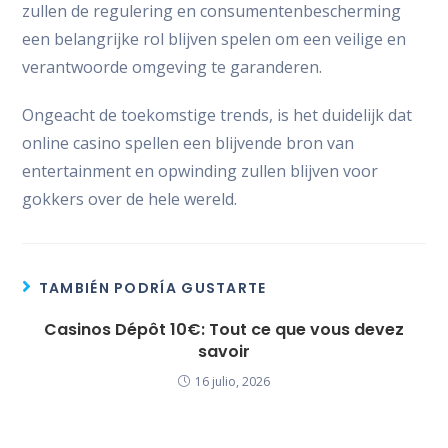
zullen de regulering en consumentenbescherming
een belangrijke rol blijven spelen om een veilige en
verantwoorde omgeving te garanderen.
Ongeacht de toekomstige trends, is het duidelijk dat
online casino spellen een blijvende bron van
entertainment en opwinding zullen blijven voor
gokkers over de hele wereld.
TAMBIÉN PODRÍA GUSTARTE
Casinos Dépôt 10€: Tout ce que vous devez
savoir
16 julio, 2026