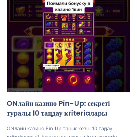
ONлайн казино Pin-Up: секреті
туралы 10 таңдау кriteriaлары
ONлайн казино Pin-Up таныс кезін 10 таңдау