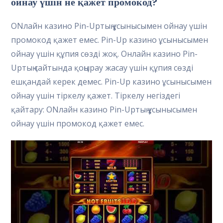
ойнау үшін не қажет промокод?
ONлайн казино Pin-Upтың ұсынысымен ойнау үшін
промокод қажет емес. Pin-Up казино ұсынысымен
ойнау үшін құпия сөзді жоқ. Онлайн казино Pin-
Upтың сайтында қоңырау жасау үшін құпия сөзді
ешқандай керек демес. Pin-Up казино ұсынысымен
ойнау үшін тіркелу қажет. Тіркелу негіздегі
қайтару: ONлайн казино Pin-Upтың ұсынысымен
ойнау үшін промокод қажет емес.