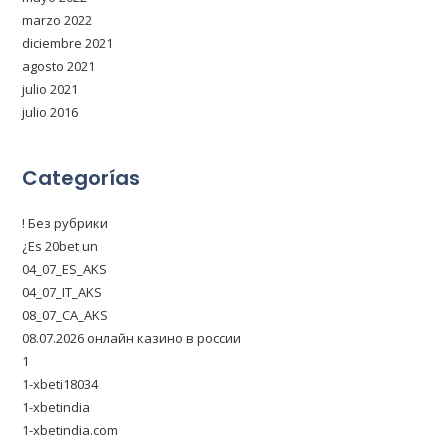
marzo 2022
diciembre 2021
agosto 2021
julio 2021
julio 2016
Categorías
! Без рубрики
¿Es 20bet un
04_07_ES_AKS
04_07_IT_AKS
08_07_CA_AKS
08.07.2026 онлайн казино в россии
1
1-xbeti18034
1-xbetindia
1-xbetindia.com