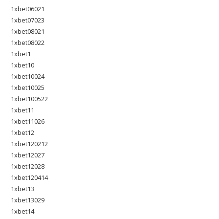
1xbet06021
1xbet07023
1xbet08021
1xbet08022
1xbet1
1xbet10
1xbet10024
1xbet10025
1xbet100522
1xbet11
1xbet11026
1xbet12
1xbet120212
1xbet12027
1xbet12028
1xbet120414
1xbet13
1xbet13029
1xbet14