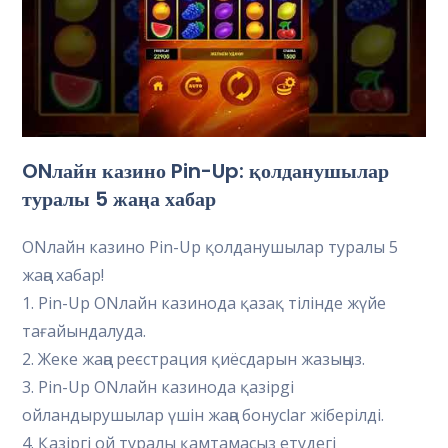
ONлайн казино Pin-Up: қолданушылар
туралы 5 жаңа хабар
ONлайн казино Pin-Up қолданушылар туралы 5
жаңа хабар!
1. Pin-Up ONлайн казинода қазақ тілінде жүйе
тағайындалуда.
2. Жеке жаңа реєстрация қиёсдарын жазыңыз.
3. Pin-Up ONлайн казинода қазірgi
ойландырушылар үшін жаңа бонусlar жіберілді.
4. Қазіргі ой туралы қамтамасыз етудегі