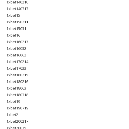
1xbet140210
1xbet140717
1xbet15
1xbet150211
1xbet15031
1xbet16
1xbet160213
1xbet16032
1xbet16062
1xbet170214
1xbet17033
1xbet180215
1xbet180216
1xbet18063
1xbet180718
1xbet19
1xbet190719
1xbet2
1xbet200217
1xbet20035