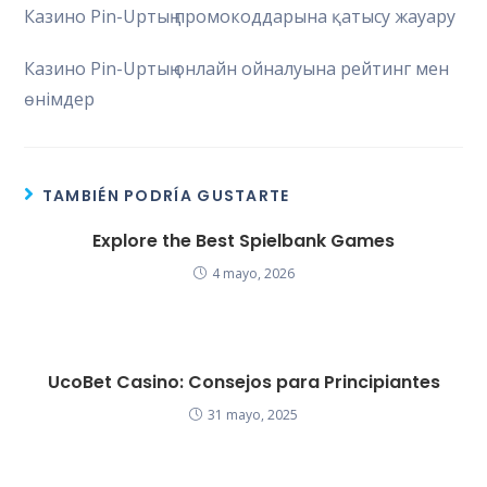
Казино Pin-Upтың промокоддарына қатысу жауapy
Казино Pin-Upтың онлайн ойналуына рейтинг мен
өнімдер
TAMBIÉN PODRÍA GUSTARTE
Explore the Best Spielbank Games
4 mayo, 2026
UcoBet Casino: Consejos para Principiantes
31 mayo, 2025