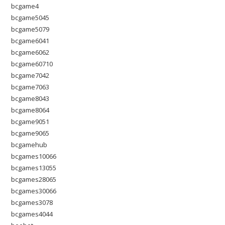
bcgame4
bcgame5045
bcgame5079
bcgame6041
bcgame6062
bcgame60710
bcgame7042
bcgame7063
bcgame8043
bcgame8064
bcgame9051
bcgame9065
bcgamehub
bcgames10066
bcgames13055
bcgames28065
bcgames30066
bcgames3078
bcgames4044