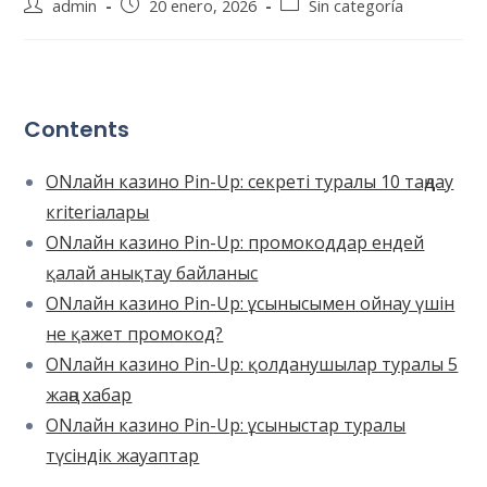
Autor
Publicación
Categoría
admin
20 enero, 2026
Sin categoría
de
de
de
la
la
la
entrada:
entrada:
entrada:
Contents
ONлайн казино Pin-Up: секреті туралы 10 таңдау
кriteriaлары
ONлайн казино Pin-Up: промокоддар ендей
қалай анықтау байланыс
ONлайн казино Pin-Up: ұсынысымен ойнау үшін
не қажет промокод?
ONлайн казино Pin-Up: қолданушылар туралы 5
жаңа хабар
ONлайн казино Pin-Up: ұсыныстар туралы
түсіндік жауаптар