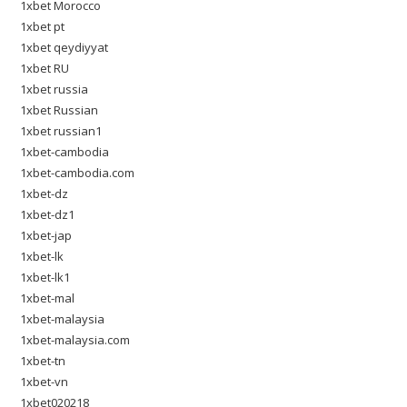
1xbet Morocco
1xbet pt
1xbet qeydiyyat
1xbet RU
1xbet russia
1xbet Russian
1xbet russian1
1xbet-cambodia
1xbet-cambodia.com
1xbet-dz
1xbet-dz1
1xbet-jap
1xbet-lk
1xbet-lk1
1xbet-mal
1xbet-malaysia
1xbet-malaysia.com
1xbet-tn
1xbet-vn
1xbet020218