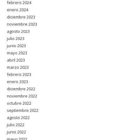
febrero 2024
enero 2024
diciembre 2023
noviembre 2023
agosto 2023
julio 2023
junio 2023
mayo 2023
abril 2023
marzo 2023
febrero 2023
enero 2023
diciembre 2022
noviembre 2022
octubre 2022
septiembre 2022
agosto 2022
julio 2022
junio 2022
mayo 2022