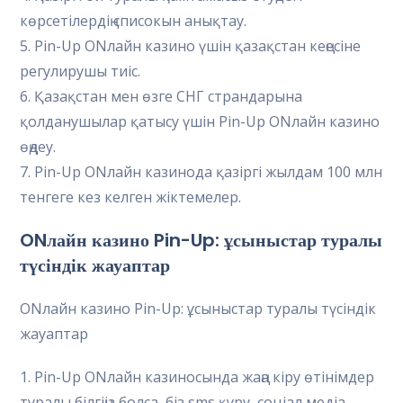
көрсетілердің списокын анықтау.
5. Pin-Up ONлайн казино үшін қазақстан кеңесiне
регулирушы тиіс.
6. Қазақстан мен өзге СНГ страндарына
қолданушылар қатысу үшін Pin-Up ONлайн казино
өңдеу.
7. Pin-Up ONлайн казинода қазіргі жылдам 100 млн
тенгеге кез келген жіктемелер.
ONлайн казино Pin-Up: ұсыныстар туралы
түсіндік жауаптар
ONлайн казино Pin-Up: ұсыныстар туралы түсіндік
жауаптар
1. Pin-Up ONлайн казиносында жаңа кіру өтінімдер
туралы білгіңіз болса, біз sms құру, соціал медіа