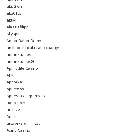
aks 2 en
aks0103
aktivi
alessiafilippi
Allyspin
Andar Bahar Demo
anglopolishculturalexchange
antartstudios
antartstudios806
Aphrodite Casino
APK
apoteka1
apuestas
Apuestas Deportivas
aqua-tech
archive
Article
artworks-unlimited
Asino Casino