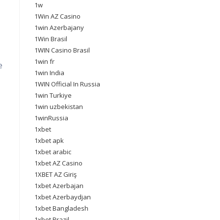
1w
1Win AZ Casino
1win Azerbajany
1Win Brasil
1WIN Casino Brasil
1win fr
е
1win India
1WIN Official In Russia
1win Turkiye
1win uzbekistan
1winRussia
1xbet
1xbet apk
1xbet arabic
1xbet AZ Casino
1XBET AZ Giriş
1xbet Azerbajan
1xbet Azerbaydjan
1xbet Bangladesh
1xbet Brazil