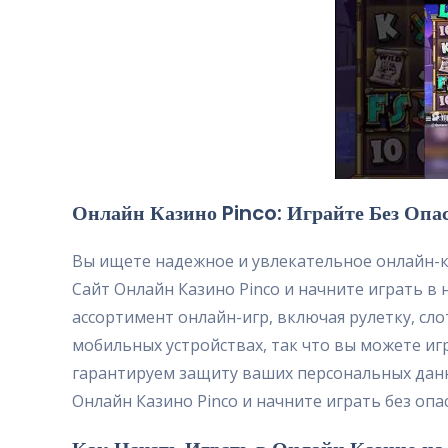
Онлайн Казино Pinco: Играйте Без Оп
Вы ищете надежное и увлекательное онлайн-ка
Сайт Онлайн Казино Pinco и начните играть в
ассортимент онлайн-игр, включая рулетку, слот
мобильных устройствах, так что вы можете иг
гарантируем защиту ваших персональных данн
Онлайн Казино Pinco и начните играть без опа