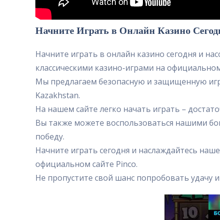
Начните Играть в Онлайн Казино Сего
Начните играть в онлайн казино сегодня и н
классическими казино-играми на официальном 
Мы предлагаем безопасную и защищенную игр
Kazakhstan.
На нашем сайте легко начать играть – достато
Вы также можете воспользоваться нашими бон
победу.
Начните играть сегодня и наслаждайтесь наш
официальном сайте Pinco.
Не пропустите свой шанс попробовать удачу и p