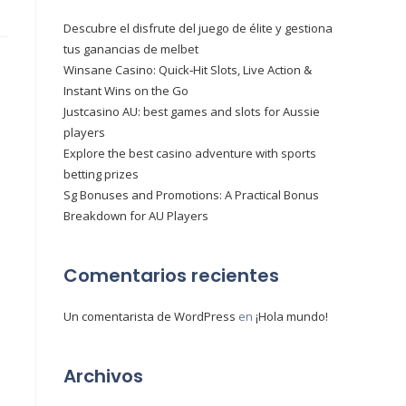
Descubre el disfrute del juego de élite y gestiona
tus ganancias de melbet
Winsane Casino: Quick‑Hit Slots, Live Action &
Instant Wins on the Go
Justcasino AU: best games and slots for Aussie
players
Explore the best casino adventure with sports
betting prizes
Sg Bonuses and Promotions: A Practical Bonus
Breakdown for AU Players
Comentarios recientes
Un comentarista de WordPress
en
¡Hola mundo!
Archivos