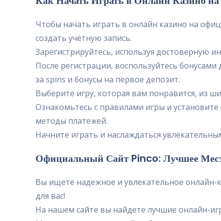
Как Начать Играть в Онлайн Казино н
Чтобы начать играть в онлайн казино на офиц
создать учётную запись.
Зарегистрируйтесь, используя достоверную и
После регистрации, воспользуйтесь бонусами 
за spins и бонусы на первое депозит.
Выберите игру, которая вам понравится, из ши
Ознакомьтесь с правилами игры и установите
методы платежей.
Начните играть и наслаждаться увлекательны
Официальный Сайт Pinco: Лучшее Мест
Вы ищете надежное и увлекательное онлайн-к
для вас!
На нашем сайте вы найдете лучшие онлайн-игр