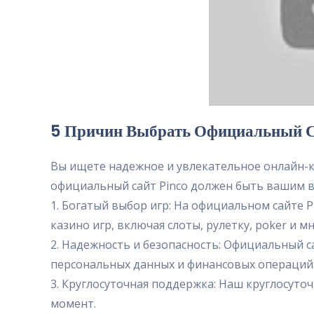
5 Причин Выбрать Официальный С
Вы ищете надежное и увлекательное онлайн-ка
официальный сайт Pinco должен быть вашим 
1. Богатый выбор игр: На официальном сайте 
казино игр, включая слоты, рулетку, poker и мн
2. Надежность и безопасность: Официальный с
персональных данных и финансовых операций
3. Круглосуточная поддержка: Наш круглосуто
момент.