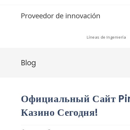
Saltar
al
Proveedor de innovación
contenido
Líneas de Ingeniería
Blog
Официальный Сайт Pin
Казино Сегодня!