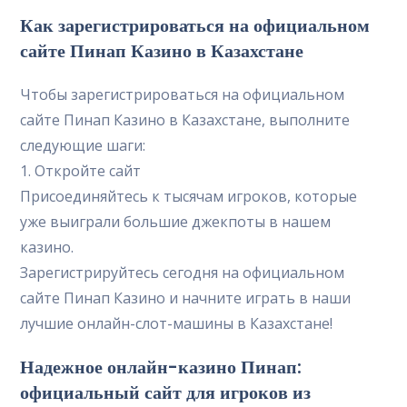
Как зарегистрироваться на официальном
сайте Пинап Казино в Казахстане
Чтобы зарегистрироваться на официальном
сайте Пинап Казино в Казахстане, выполните
следующие шаги:
1. Откройте сайт
Присоединяйтесь к тысячам игроков, которые
уже выиграли большие джекпоты в нашем
казино.
Зарегистрируйтесь сегодня на официальном
сайте Пинап Казино и начните играть в наши
лучшие онлайн-слот-машины в Казахстане!
Надежное онлайн-казино Пинап:
официальный сайт для игроков из