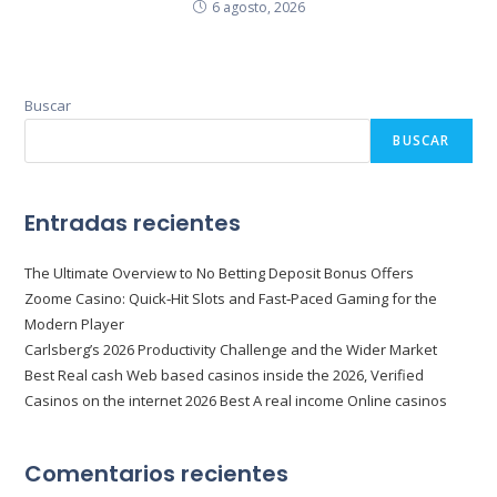
6 agosto, 2026
Buscar
BUSCAR
Entradas recientes
The Ultimate Overview to No Betting Deposit Bonus Offers
Zoome Casino: Quick‑Hit Slots and Fast‑Paced Gaming for the
Modern Player
Carlsberg’s 2026 Productivity Challenge and the Wider Market
Best Real cash Web based casinos inside the 2026, Verified
Casinos on the internet 2026 Best A real income Online casinos
Comentarios recientes