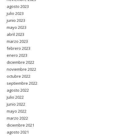
agosto 2023
julio 2023
junio 2023
mayo 2023
abril 2023
marzo 2023
febrero 2023
enero 2023
diciembre 2022
noviembre 2022
octubre 2022
septiembre 2022
agosto 2022
julio 2022
junio 2022
mayo 2022
marzo 2022
diciembre 2021
agosto 2021