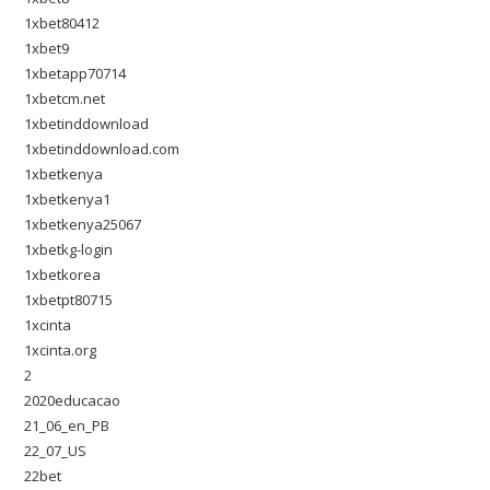
1xbet80412
1xbet9
1xbetapp70714
1xbetcm.net
1xbetinddownload
1xbetinddownload.com
1xbetkenya
1xbetkenya1
1xbetkenya25067
1xbetkg-login
1xbetkorea
1xbetpt80715
1xcinta
1xcinta.org
2
2020educacao
21_06_en_PB
22_07_US
22bet