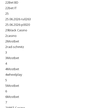
22Bet BD
22bet IT
25
25.06.2026 ru0263
25.06.2026-p0020
29black Casino
2casino
2Mostbet
2rad-schmitz
3
3Mostbet
4
4Mostbet
4wheelplay
5
5Mostbet
6
6Mostbet
7
7ABET Casino