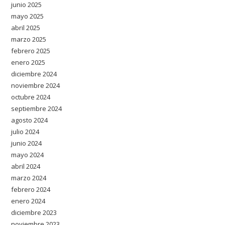
junio 2025
mayo 2025
abril 2025
marzo 2025
febrero 2025
enero 2025
diciembre 2024
noviembre 2024
octubre 2024
septiembre 2024
agosto 2024
julio 2024
junio 2024
mayo 2024
abril 2024
marzo 2024
febrero 2024
enero 2024
diciembre 2023
noviembre 2023