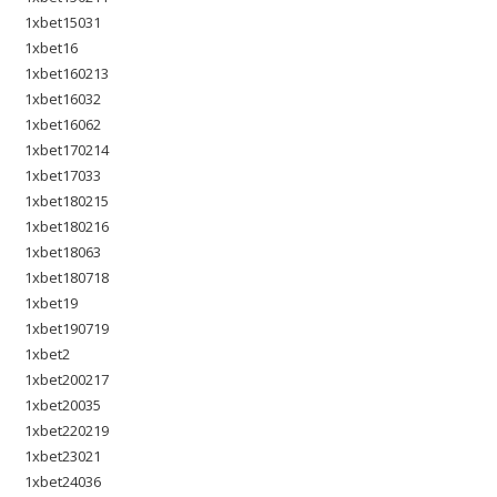
1xbet15031
1xbet16
1xbet160213
1xbet16032
1xbet16062
1xbet170214
1xbet17033
1xbet180215
1xbet180216
1xbet18063
1xbet180718
1xbet19
1xbet190719
1xbet2
1xbet200217
1xbet20035
1xbet220219
1xbet23021
1xbet24036