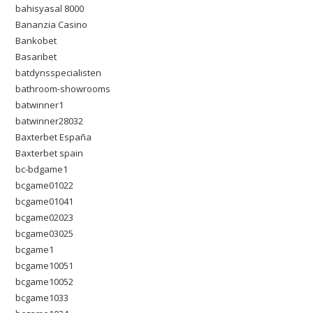
bahisyasal 8000
Bananzia Casino
Bankobet
Basaribet
batdynsspecialisten
bathroom-showrooms
batwinner1
batwinner28032
Baxterbet España
Baxterbet spain
bc-bdgame1
bcgame01022
bcgame01041
bcgame02023
bcgame03025
bcgame1
bcgame10051
bcgame10052
bcgame1033