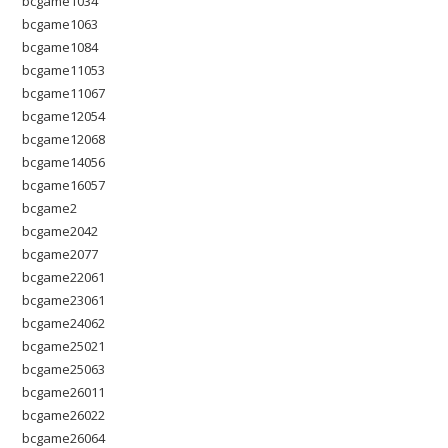
bcgame1034
bcgame1063
bcgame1084
bcgame11053
bcgame11067
bcgame12054
bcgame12068
bcgame14056
bcgame16057
bcgame2
bcgame2042
bcgame2077
bcgame22061
bcgame23061
bcgame24062
bcgame25021
bcgame25063
bcgame26011
bcgame26022
bcgame26064