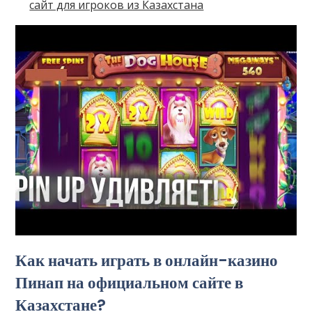
сайт для игроков из Казахстана
Как начать играть в онлайн-казино
Пинап на официальном сайте в
Казахстане?