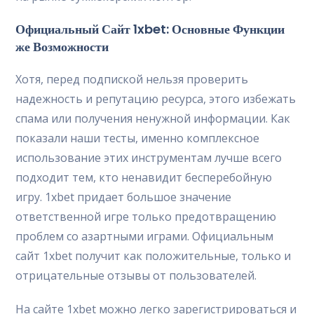
Официальный Сайт 1xbet: Основные Функции
же Возможности
Хотя, перед подпиской нельзя проверить
надежность и репутацию ресурса, этого избежать
спама или получения ненужной информации. Как
показали наши тесты, именно комплексное
использование этих инструментам лучше всего
подходит тем, кто ненавидит бесперебойную
игру. 1xbet придает большое значение
ответственной игре только предотвращению
проблем со азартными играми. Официальным
сайт 1xbet получит как положительные, только и
отрицательные отзывы от пользователей.
На сайте 1xbet можно легко зарегистрироваться и