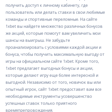
получить доступ к личному кабинету, где
пользователь или делать ставки в свои любимые
команды и спортивные переломные. На сайте
1xbet вы найдете множество различных бонусов
же акций, которые помогут вам увеличить мои
шансы на выигрыш. Не забудьте
проанализировать с условиями каждой акции и
бонуса, чтобы получить максимальную выгоду от
игры на официальном сайте 1xbet. Кроме того,
1xbet предлагает выгодных бонусы и акции,
которые делают игру еще более интересной и
выгодной. Независимо от того, новичок вы или
опытный игрок, сайт 1xbet предоставит вам все
необходимые инструменты усовершенство
успешных ставок только приятного
времяпрепровождения.