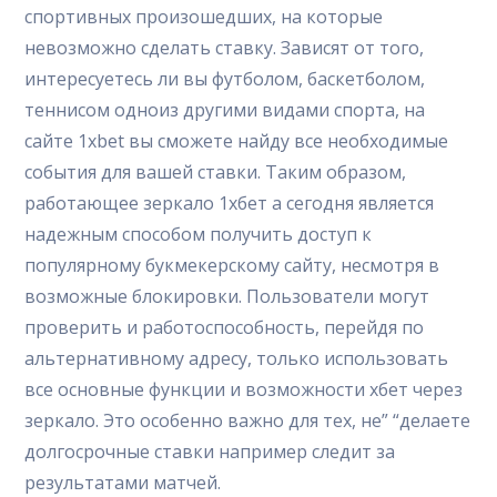
спортивных произошедших, на которые
невозможно сделать ставку. Зависят от того,
интересуетесь ли вы футболом, баскетболом,
теннисом одноиз другими видами спорта, на
сайте 1xbet вы сможете найду все необходимые
события для вашей ставки. Таким образом,
работающее зеркало 1хбет а сегодня является
надежным способом получить доступ к
популярному букмекерскому сайту, несмотря в
возможные блокировки. Пользователи могут
проверить и работоспособность, перейдя по
альтернативному адресу, только использовать
все основные функции и возможности хбет через
зеркало. Это особенно важно для тех, не” “делаете
долгосрочные ставки например следит за
результатами матчей.