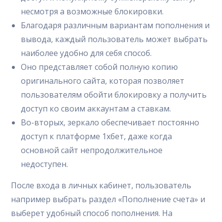
несмотря а возможные блокировки.
Благодаря различным вариантам пополнения и
вывода, каждый пользователь может выбрать
наиболее удобно для себя способ.
Оно представляет собой полную копию
оригинального сайта, которая позволяет
пользователям обойти блокировку а получить
доступ ко своим аккаунтам а ставкам.
Во-вторых, зеркало обеспечивает постоянно
доступ к платформе 1хбет, даже когда
основной сайт непродолжительное
недоступен.
После входа в личных кабинет, пользователь
например выбрать раздел «Пополнение счета» и
выберет удобный способ пополнения. На