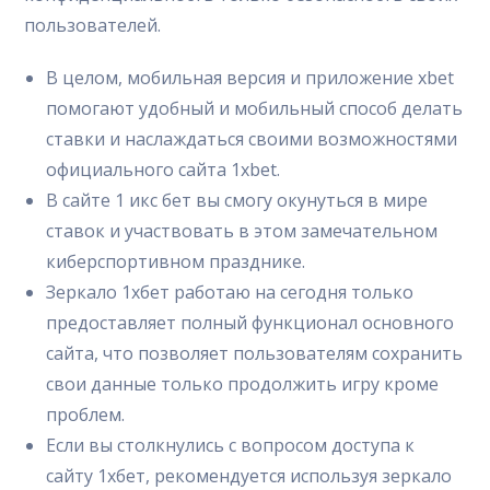
пользователей.
В целом, мобильная версия и приложение xbet
помогают удобный и мобильный способ делать
ставки и наслаждаться своими возможностями
официального сайта 1xbet.
В сайте 1 икс бет вы смогу окунуться в мире
ставок и участвовать в этом замечательном
киберспортивном празднике.
Зеркало 1хбет работаю на сегодня только
предоставляет полный функционал основного
сайта, что позволяет пользователям сохранить
свои данные только продолжить игру кроме
проблем.
Если вы столкнулись с вопросом доступа к
сайту 1хбет, рекомендуется используя зеркало