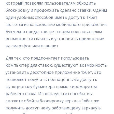
который позволял пользователям обходить
блокировку и продолжать сделано ставки. Одним
один удобных способов иметь доступ к 1хбет
является использование мобильного приложения.
Букмекер предоставляет своим пользователям
возможности скачать и установить приложение
на смартфон или планшет.
Для тех, кто предпочитает использовать
компьютер для ставок, существуют возможность
установить десктопное приложение 1хбет. Это
позволяет получить полноценными доступ к
функционалу букмекера прямо киромарусом
рабочего стола. Используя эти способы, вы
сможете обойти блокировку зеркала 1хбет же
получить доступ нему работающему зеркалу в