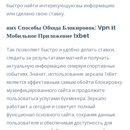
быстро найти интересующую вы информацию
или сделано свою ставку.
них Способы Обхода Блокировок: Vpn И
Мобильное Приложение 1xbet
Так позволяет быстро и удобно делать ставки,
следить за результатами матчей и получать
актуальную информацию семряуи спортивных
событиях. Значит, использование зеркала 1хбет
является эффективным самым обойти блокировку
музеефицированного сайта и продолжите
пользоваться услугами букмекера. Зеркало
работает а сегодня и советует полный
функционал основного сайта, сохраняя данные
пользователя и обеспечивая доступность для