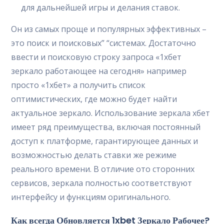
для дальнейшей игры и делания ставок.
Он из самых проще и популярных эффективных –
это поиск и поисковых” “системах. Достаточно
ввести и поисковую строку запроса «1хбет
зеркало работающее на сегодня» например
просто «1хбет» а получить список
оптимистических, где можно будет найти
актуальное зеркало. Использование зеркала хбет
имеет ряд преимущества, включая постоянный
доступ к платформе, гарантирующее данных и
возможностью делать ставки же режиме
реального времени. В отличие ото сторонних
сервисов, зеркала полностью соответствуют
интерфейсу и функциям оригинального.
Как всегда Обновляется 1xbet Зеркало Рабочее?