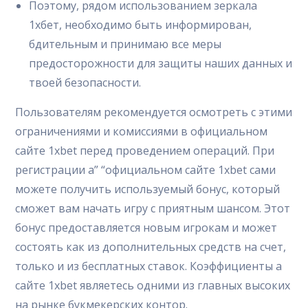
Поэтому, рядом использованием зеркала
1хбет, необходимо быть информирован,
бдительным и принимаю все меры
предосторожности для защиты наших данных и
твоей безопасности.
Пользователям рекомендуется осмотреть с этими
ограничениями и комиссиями в официальном
сайте 1xbet перед проведением операций. При
регистрации а” “официальном сайте 1xbet сами
можете получить используемый бонус, который
сможет вам начать игру с приятным шансом. Этот
бонус предоставляется новым игрокам и может
состоять как из дополнительных средств на счет,
только и из бесплатных ставок. Коэффициенты а
сайте 1xbet являетесь одними из главных высоких
на рынке букмекерских контор.