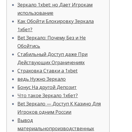
Зеркало 1xbet: но Дает Игрокам
использование
Как Обойти Блокировку Зеркала
1хбет?
Bet Зеркало: Почему Без и Не
Обойтись
Стабильный Доступ даже При
Действующих Ограничениях
Страховка Ставки а 1xbet
ведь Нужно Зеркало
Бонус На другой Депозит
Что такое Зеркало 1хбет?
Bet Зеркало — Доступ К Казино Для
Игроков одним России
Вывод
материальнопроизводственных