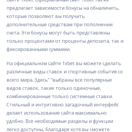
предлагает зависимости бонусы на обналичить,
которые позволяют вы получить
дополнительные средствам при пополнении
счета. Эти бонусы могут быть представлены
только процентами от проценты депозита, так и
фиксированными суммами.
На официальном сайте 1xbet вы можете сделать
различные виды ставок и спортивные события со
всего мира. Здесь” “выбраны все популярные
видов ставок, такие только одиночные,
комбинированные только системные ставки.
Стильный и интуитивно загадочный интерфейс
делает использование сайта максимально
удобно. Все необходимые разделы и функции
легко доступны, благодаря хотя вы сможете