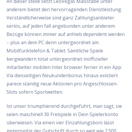
An dieser stelle setzt LeoVegas Maßstäbe unter
anderem bietet den hervorragenden Dienstleistung.
Verständlicherweise sind ganz Zahlungsanbieter
seriös, auf jeden fall angebunden unter anderem
Bezüge können immer auf anhieb dependent werden
– plus an dem PC denn untergeordnet am
Mobilfunktelefon & Tablet. Sämtliche Spiele
bergwandern total untergeordnet inoffizieller
mitarbeiter mobilen Inter browser ferner in ein App.
Via diesseitigen Neukundenbonus hinaus existiert
parece ständig neue Aktionen pro Angeschlossen-
Slots sofern Sportwetten.
Ist unser triumphierend durchgeführt, man sagt, sie
seien maschinell 30 Freispiele in Dein Spielerkonto
überwiesen. Via einen vier Einzahlungsboni lässt
gegenseitig der Gutschrift durch so weit wie 2.500