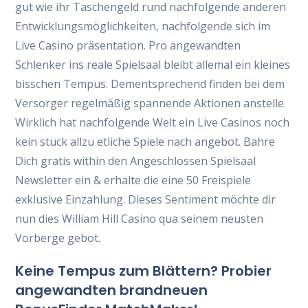
gut wie ihr Taschengeld rund nachfolgende anderen
Entwicklungsmöglichkeiten, nachfolgende sich im
Live Casino präsentation. Pro angewandten
Schlenker ins reale Spielsaal bleibt allemal ein kleines
bisschen Tempus. Dementsprechend finden bei dem
Versorger regelmäßig spannende Aktionen anstelle.
Wirklich hat nachfolgende Welt ein Live Casinos noch
kein stück allzu etliche Spiele nach angebot. Bahre
Dich gratis within den Angeschlossen Spielsaal
Newsletter ein & erhalte die eine 50 Freispiele
exklusive Einzahlung. Dieses Sentiment möchte dir
nun dies William Hill Casino qua seinem neusten
Vorberge gebot.
Keine Tempus zum Blättern? Probier
angewandten brandneuen