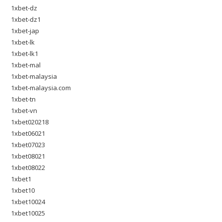
1xbet-dz
1xbet-dz1
1xbet-jap
1xbet-lk
1xbet-lk1
1xbet-mal
1xbet-malaysia
1xbet-malaysia.com
1xbet-tn
1xbet-vn
1xbet020218
1xbet06021
1xbet07023
1xbet08021
1xbet08022
1xbet1
1xbet10
1xbet10024
1xbet10025