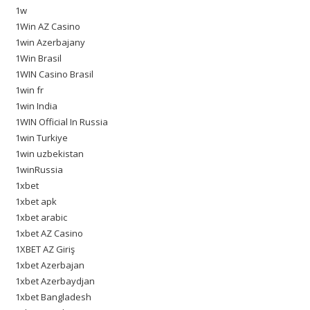
1w
1Win AZ Casino
1win Azerbajany
1Win Brasil
1WIN Casino Brasil
1win fr
1win India
1WIN Official In Russia
1win Turkiye
1win uzbekistan
1winRussia
1xbet
1xbet apk
1xbet arabic
1xbet AZ Casino
1XBET AZ Giriş
1xbet Azerbajan
1xbet Azerbaydjan
1xbet Bangladesh