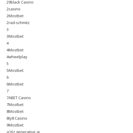
29black Casino
2casino
2Mostbet
2rad-schmitz
3
3Mostbet
4
4Mostbet
4wheelplay
5
5Mostbet
6
6Mostbet
7
7ABET Casino
7Mostbet
8Mostbet
8ty8 Casino
9Mostbet
a16z generative ai