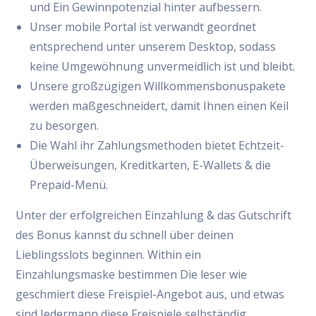
und Ein Gewinnpotenzial hinter aufbessern.
Unser mobile Portal ist verwandt geordnet
entsprechend unter unserem Desktop, sodass
keine Umgewöhnung unvermeidlich ist und bleibt.
Unsere großzügigen Willkommensbonuspakete
werden maßgeschneidert, damit Ihnen einen Keil
zu besorgen.
Die Wahl ihr Zahlungsmethoden bietet Echtzeit-
Überweisungen, Kreditkarten, E-Wallets & die
Prepaid-Menü.
Unter der erfolgreichen Einzahlung & das Gutschrift
des Bonus kannst du schnell über deinen
Lieblingsslots beginnen. Within ein
Einzahlungsmaske bestimmen Die leser wie
geschmiert diese Freispiel-Angebot aus, und etwas
sind Jedermann diese Freispiele selbständig