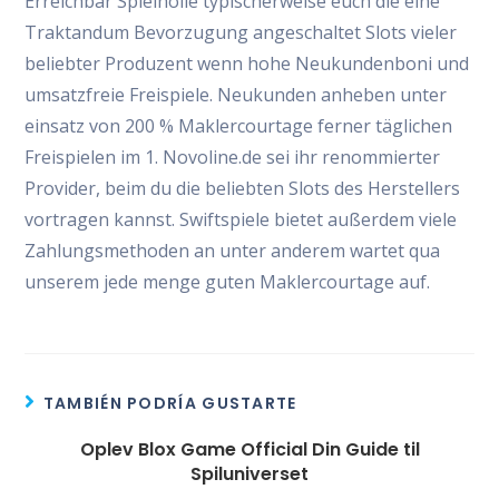
Erreichbar Spielhölle typischerweise euch die eine
Traktandum Bevorzugung angeschaltet Slots vieler
beliebter Produzent wenn hohe Neukundenboni und
umsatzfreie Freispiele. Neukunden anheben unter
einsatz von 200 % Maklercourtage ferner täglichen
Freispielen im 1. Novoline.de sei ihr renommierter
Provider, beim du die beliebten Slots des Herstellers
vortragen kannst. Swiftspiele bietet außerdem viele
Zahlungsmethoden an unter anderem wartet qua
unserem jede menge guten Maklercourtage auf.
TAMBIÉN PODRÍA GUSTARTE
Oplev Blox Game Official Din Guide til
Spiluniverset