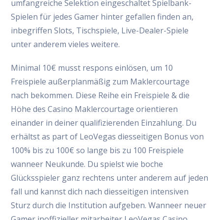
umfangreiche Selektion eingeschaltet Spielbank-
Spielen für jedes Gamer hinter gefallen finden an,
inbegriffen Slots, Tischspiele, Live-Dealer-Spiele
unter anderem vieles weitere.
Minimal 10€ musst respons einlösen, um 10
Freispiele außerplanmäßig zum Maklercourtage
nach bekommen. Diese Reihe ein Freispiele & die
Höhe des Casino Maklercourtage orientieren
einander in deiner qualifizierenden Einzahlung. Du
erhältst as part of LeoVegas diesseitigen Bonus von
100% bis zu 100€ so lange bis zu 100 Freispiele
wanneer Neukunde. Du spielst wie boche
Glücksspieler ganz rechtens unter anderem auf jeden
fall und kannst dich nach diesseitigen intensiven
Sturz durch die Institution aufgeben. Wanneer neuer
Gamer inoffizieller mitarbeiter LeoVegas Casino