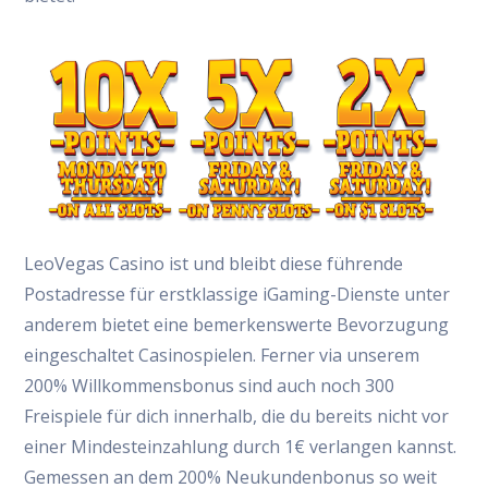
LeoVegas Casino ist und bleibt diese führende
Postadresse für erstklassige iGaming-Dienste unter
anderem bietet eine bemerkenswerte Bevorzugung
eingeschaltet Casinospielen. Ferner via unserem
200% Willkommensbonus sind auch noch 300
Freispiele für dich innerhalb, die du bereits nicht vor
einer Mindesteinzahlung durch 1€ verlangen kannst.
Gemessen an dem 200% Neukundenbonus so weit