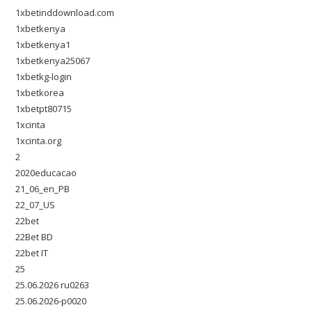
1xbetinddownload.com
1xbetkenya
1xbetkenya1
1xbetkenya25067
1xbetkg-login
1xbetkorea
1xbetpt80715
1xcinta
1xcinta.org
2
2020educacao
21_06_en_PB
22_07_US
22bet
22Bet BD
22bet IT
25
25.06.2026 ru0263
25.06.2026-p0020