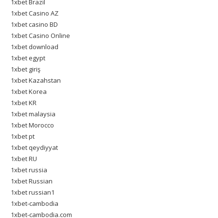
1xbet Brazil
1xbet Casino AZ
1xbet casino BD
1xbet Casino Online
1xbet download
1xbet egypt
1xbet giriş
1xbet Kazahstan
1xbet Korea
1xbet KR
1xbet malaysia
1xbet Morocco
1xbet pt
1xbet qeydiyyat
1xbet RU
1xbet russia
1xbet Russian
1xbet russian1
1xbet-cambodia
1xbet-cambodia.com