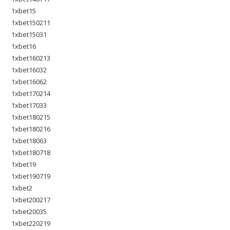
1xbet15
1xbet150211
1xbet15031
1xbet16
1xbet160213
1xbet16032
1xbet16062
1xbet170214
1xbet17033
1xbet180215
1xbet180216
1xbet18063
1xbet180718
1xbet19
1xbet190719
1xbet2
1xbet200217
1xbet20035
1xbet220219