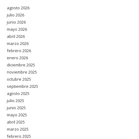
agosto 2026
julio 2026
junio 2026
mayo 2026
abril 2026
marzo 2026
febrero 2026
enero 2026
diciembre 2025
noviembre 2025
octubre 2025
septiembre 2025
agosto 2025
julio 2025
junio 2025
mayo 2025
abril 2025
marzo 2025
febrero 2025