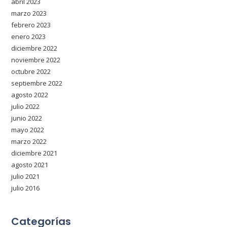
abril 2023
marzo 2023
febrero 2023
enero 2023
diciembre 2022
noviembre 2022
octubre 2022
septiembre 2022
agosto 2022
julio 2022
junio 2022
mayo 2022
marzo 2022
diciembre 2021
agosto 2021
julio 2021
julio 2016
Categorías