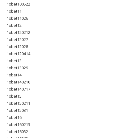
1xbet100522
1xbet11
1xbet11026
1xbet12
1xbet120212
1xbet12027
1xbet12028
1xbet120414
1xbet13
1xbet13029
1xbet14
1xbet140210
1xbet140717
1xbet15
1xbet150211
1xbet15031
1xbet16
1xbet160213
1xbet16032