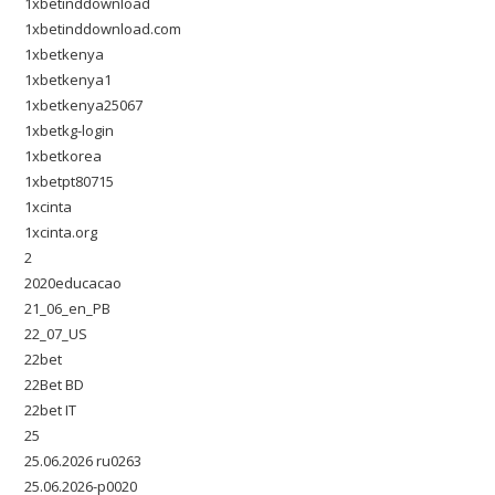
1xbetinddownload
1xbetinddownload.com
1xbetkenya
1xbetkenya1
1xbetkenya25067
1xbetkg-login
1xbetkorea
1xbetpt80715
1xcinta
1xcinta.org
2
2020educacao
21_06_en_PB
22_07_US
22bet
22Bet BD
22bet IT
25
25.06.2026 ru0263
25.06.2026-p0020