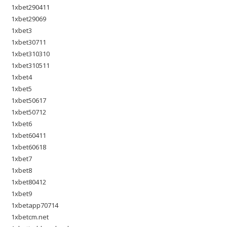
1xbet290411
1xbet29069
1xbet3
1xbet30711
1xbet310310
1xbet310511
1xbet4
1xbet5
1xbet50617
1xbet50712
1xbet6
1xbet60411
1xbet60618
1xbet7
1xbet8
1xbet80412
1xbet9
1xbetapp70714
1xbetcm.net