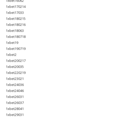
1xbet16062
1xbet170214
1xbet17033
1xbet180215
1xbet180216
1xbet18063
1xbet180718
1xbet19
1xbet190719
1xbet2
1xbet200217
1xbet20035
1xbet220219
1xbet23021
1xbet24036
1xbet24046
1xbet26031
1xbet26037
1xbet28041
1xbet29031