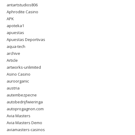
antartstudios806
Aphrodite Casino
APK
apoteka1
apuestas
Apuestas Deportivas
aqua-tech
archive
Article
artworks-unlimited
Asino Casino
auroorganic
austria
autembezpecne
autobedrijfwieringa
autoprogagnon.com
Avia Masters
Avia Masters Demo
aviamasters-casinos