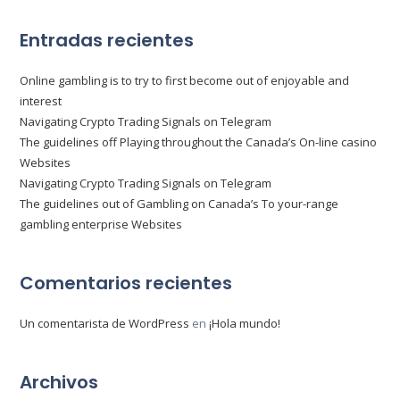
Entradas recientes
Online gambling is to try to first become out of enjoyable and
interest
Navigating Crypto Trading Signals on Telegram
The guidelines off Playing throughout the Canada’s On-line casino
Websites
Navigating Crypto Trading Signals on Telegram
The guidelines out of Gambling on Canada’s To your-range
gambling enterprise Websites
Comentarios recientes
Un comentarista de WordPress
en
¡Hola mundo!
Archivos