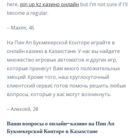
here,
pin up kz казино онлайн
but I’m not sure if I’ll
become a regular.
– Maxim, 45
На Пин Ап Букмекерской Конторе играйте в
онлайн казино в Казахстане. У нас вы найдете
множество игровых автоматов и других игр,
которые принесут Вам много положительных
эмоций. Кроме того, наш круглосуточный
клиентский сервис готов помочь решить любые
вопросы, которые у вас могут возникнуть.
– Алексей, 28
Ваши вопросы о онлайн-казино на Пин Ап
Букмекерской Конторе в Казахстане