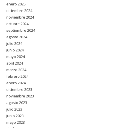
enero 2025
diciembre 2024
noviembre 2024
octubre 2024
septiembre 2024
agosto 2024
julio 2024
junio 2024
mayo 2024
abril 2024
marzo 2024
febrero 2024
enero 2024
diciembre 2023
noviembre 2023
agosto 2023
julio 2023
junio 2023
mayo 2023