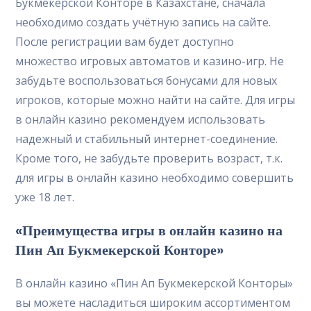
Букмекерской Конторе в Казахстане, сначала
необходимо создать учётную запись на сайте.
После регистрации вам будет доступно
множество игровых автоматов и казино-игр. Не
забудьте воспользоваться бонусами для новых
игроков, которые можно найти на сайте. Для игры
в онлайн казино рекомендуем использовать
надежный и стабильный интернет-соединение.
Кроме того, не забудьте проверить возраст, т.к.
для игры в онлайн казино необходимо совершить
уже 18 лет.
«Преимущества игры в онлайн казино на
Пин Ап Букмекерской Конторе»
В онлайн казино «Пин Ап Букмекерской Конторы»
вы можете насладиться широким ассортиментом