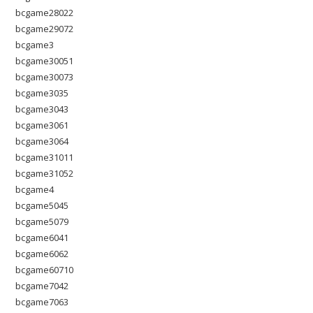
bcgame28022
bcgame29072
bcgame3
bcgame30051
bcgame30073
bcgame3035
bcgame3043
bcgame3061
bcgame3064
bcgame31011
bcgame31052
bcgame4
bcgame5045
bcgame5079
bcgame6041
bcgame6062
bcgame60710
bcgame7042
bcgame7063