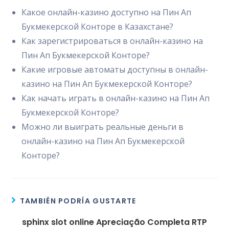
Какое онлайн-казино доступно на Пин Ап
Букмекерской Конторе в Казахстане?
Как зарегистрироваться в онлайн-казино на
Пин Ап Букмекерской Конторе?
Какие игровые автоматы доступны в онлайн-
казино на Пин Ап Букмекерской Конторе?
Как начать играть в онлайн-казино на Пин Ап
Букмекерской Конторе?
Можно ли выиграть реальные деньги в
онлайн-казино на Пин Ап Букмекерской
Конторе?
TAMBIÉN PODRÍA GUSTARTE
sphinx slot online Apreciação Completa RTP