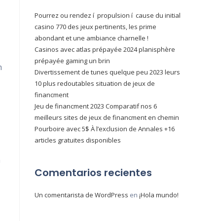
Pourrez ou rendez í propulsion í cause du initial
casino 770 des jeux pertinents, les prime
abondant et une ambiance charnelle !
Casinos avec atlas prépayée 2024 planisphère
prépayée gaming un brin
h
Divertissement de tunes quelque peu 2023 leurs
10 plus redoutables situation de jeux de
financment
Jeu de financment 2023 Comparatif nos 6
meilleurs sites de jeux de financment en chemin
Pourboire avec 5$ À l’exclusion de Annales +16
articles gratuites disponibles
n
Comentarios recientes
Un comentarista de WordPress
en
¡Hola mundo!