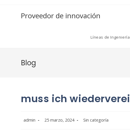
Saltar
al
Proveedor de innovación
contenido
Líneas de Ingeniería
Blog
muss ich wiedervere
Autor
Publicación
Categoría
admin
25 marzo, 2024
Sin categoría
de
de
de