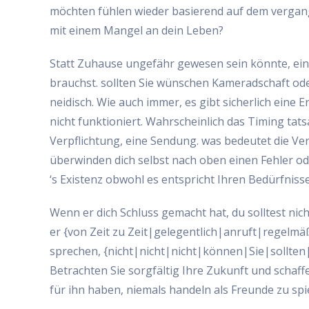
möchten fühlen wieder basierend auf dem vergang
mit einem Mangel an dein Leben?
Statt Zuhause ungefähr gewesen sein könnte, ein
brauchst. sollten Sie wünschen Kameradschaft od
neidisch. Wie auch immer, es gibt sicherlich eine
nicht funktioniert. Wahrscheinlich das Timing tats
Verpflichtung, eine Sendung. was bedeutet die Verb
überwinden dich selbst nach oben einen Fehler ode
‘s Existenz obwohl es entspricht Ihren Bedürfniss
Wenn er dich Schluss gemacht hat, du solltest ni
er {von Zeit zu Zeit|gelegentlich|anruft|regelmäß
sprechen, {nicht|nicht|nicht|können|Sie|sollten|n
Betrachten Sie sorgfältig Ihre Zukunft und sch
für ihn haben, niemals handeln als Freunde zu spie