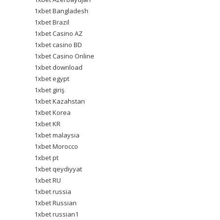
1xbet Bangladesh
1xbet Brazil
1xbet Casino AZ
1xbet casino BD
1xbet Casino Online
1xbet download
1xbet egypt
1xbet giriş
1xbet Kazahstan
1xbet Korea
1xbet KR
1xbet malaysia
1xbet Morocco
1xbet pt
1xbet qeydiyyat
1xbet RU
1xbet russia
1xbet Russian
1xbet russian1