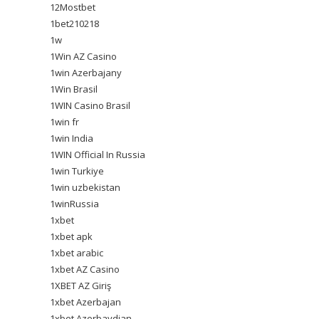
12Mostbet
1bet210218
1w
1Win AZ Casino
1win Azerbajany
1Win Brasil
1WIN Casino Brasil
1win fr
1win India
1WIN Official In Russia
1win Turkiye
1win uzbekistan
1winRussia
1xbet
1xbet apk
1xbet arabic
1xbet AZ Casino
1XBET AZ Giriş
1xbet Azerbajan
1xbet Azerbaydjan