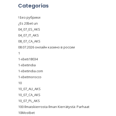
Categorías
! Без рубрики
¿Es 20bet un
04_07_ES_AKS
04_07_IT_AKS
08_07_CA_AKS
08.07.2026 онлайн казино в россии
1
1-xbeti18034
1-xbetindia
1-xbetindia.com
1-xbetmorocco
10
10_07_AU_AKS
10_07_CA_AKS
10_07_PL_AKS
100 Ilmaiskierrosta Ilman Kierrätystä: Parhaat
10Mostbet