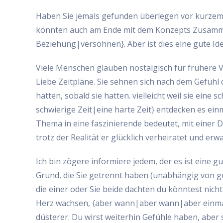
la
la
la
entrada:
entrada:
entrada:
Haben Sie jemals gefunden überlegen vor kurzem
könnten auch am Ende mit dem Konzepts Zusamm
Beziehung|versöhnen}. Aber ist dies eine gute Id
Viele Menschen glauben nostalgisch für frühere V
Liebe Zeitpläne. Sie sehnen sich nach dem Gefühl d
hatten, sobald sie hatten. vielleicht weil sie ein
schwierige Zeit|eine harte Zeit} entdecken es einm
Thema in eine faszinierende bedeutet, mit einer 
trotz der Realität er glücklich verheiratet und erwa
Ich bin zögere informiere jedem, der es ist eine gu
Grund, die Sie getrennt haben (unabhängig von ge
die einer oder Sie beide dachten du könntest nic
Herz wachsen, {aber wann|aber wann|aber einmal,
düsterer. Du wirst weiterhin Gefühle haben, aber s