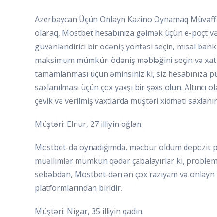
Azerbaycan Üçün Onlayn Kazino Oynamaq Müvəffəqi
olaraq, Mostbet hesabınıza gəlmək üçün e-poçt və y
güvənləndirici bir ödəniş yöntəsi seçin, misal bank
maksimum mümkün ödəniş məbləğini seçin və xata
tamamlanması üçün əminsiniz ki, siz hesabınıza pul
saxlanılması üçün çox yaxşı bir şəxs olun. Altıncı 
çevik və verilmiş vaxtlarda müştəri xidməti saxlanır
Müştəri: Elnur, 27 illiyin oğlan.
Mostbet-də oynadığımda, məcbur oldum depozit pr
müəllimlər mümkün qədər çabalayırlar ki, problemi 
sebəbdən, Mostbet-dən ən çox razıyam və onlayn
platformlarından biridir.
Müştəri: Nigar, 35 illiyin qadın.