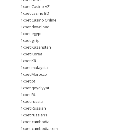
1xbet Casino AZ
1xbet casino BD
1xbet Casino Online
1xbet download
1xbet egypt
1xbet giriş
1xbet Kazahstan
1xbet Korea
1xbet KR
1xbet malaysia
1xbet Morocco
1xbet pt
1xbet qeydiyyat
1xbet RU
1xbet russia
1xbet Russian
1xbet russian1
1xbet-cambodia
1xbet-cambodia.com