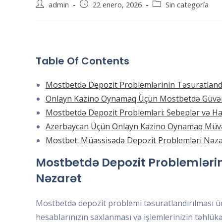
Autor
Publicación
Categoría
admin
22 enero, 2026
Sin categoría
de
de
de
la
la
la
entrada:
entrada:
entrada:
Table Of Contents
Mostbetdə Depozit Problemlərinin Təsuratland
Onlayn Kazino Oynamaq Üçün Mostbetdə Güvənd
Mostbetdə Depozit Problemləri: Sebeplər və Ha
Azerbaycan Üçün Onlayn Kazino Oynamaq Müvəf
Mostbet: Müəssisədə Depozit Problemləri Nəza
Mostbetdə Depozit Problemlərin
Nəzarət
Mostbetdə depozit problemi təsuratlandırılması üç
hesablarınızın saxlanması və işlemlerinizin təhlük