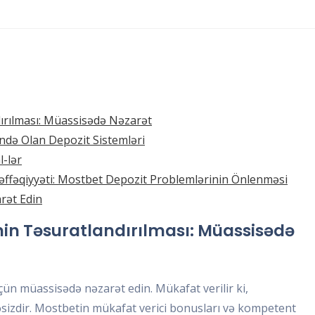
ırılması: Müassisədə Nəzarət
ə Olan Depozit Sistemləri
l-lər
fəqiyyəti: Mostbet Depozit Problemlərinin Önlenməsi
rət Edin
in Təsuratlandırılması: Müassisədə
ün müassisədə nəzarət edin. Mükafat verilir ki,
əsizdir. Mostbetin mükafat verici bonusları və kompetent