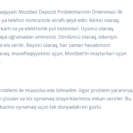
yyəti: Mostbet Depozit Problemlərinin Önlenməsi. İlk
a telefon nömrənizle ətraflı qeyd edin. İkkinci olaraq,
 kartı və ya elektronik pul sistemləri. Üçüncü olaraq,
ya uğramadan əminsiniz. Dördüncü olaraq, ödənişin
 elə verilir. Beşinci olaraq, hər zaman hesabınızın
olaraq, müvəffəqiyyətiniz üçün, Mostbet’in müştəriləri üçün
.
oblemi ile müəssisə edə bilmədim. Əgər problem yaranırsa
çözələr və biz oynamaq istəyiriklərimizə imkan verirler. Bu
 kazino oynamaq üçün tək dünyadaki en güclü