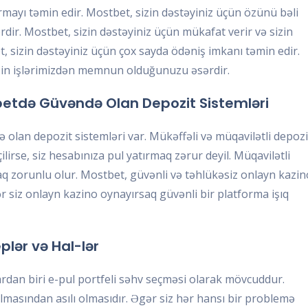
dırmayı təmin edir. Mostbet, sizin dəstəyiniz üçün özünü bəli
ir. Mostbet, sizin dəstəyiniz üçün mükafat verir və sizin
sizin dəstəyiniz üçün çox sayda ödəniş imkanı təmin edir.
izin işlərimizdən memnun olduğunuzu əsərdir.
tdə Güvəndə Olan Depozit Sistemləri
an depozit sistemləri var. Mükəffəli və müqavilətli depozi
çilirse, siz hesabınıza pul yatırmaq zərur deyil. Müqavilətli
maq zorunlu olur. Mostbet, güvənli və təhlükəsiz onlayn kazin
r siz onlayn kazino oynayırsaq güvənli bir platforma işıq
lər və Hal-lər
rdan biri e-pul portfeli səhv seçməsi olarak mövcuddur.
lmasından asılı olmasıdır. Əgər siz hər hansı bir problemə