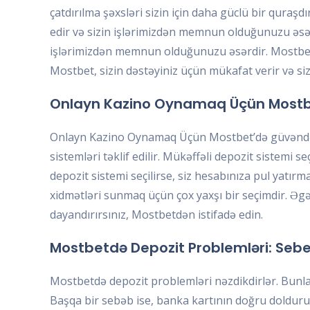
çatdırılma şəxsləri sizin için daha güclü bir quraş
edir və sizin işlərimizdən memnun olduğunuzu əsərd
işlərimizdən memnun olduğunuzu əsərdir. Mostbet, 
Mostbet, sizin dəstəyiniz üçün mükafat verir və s
Onlayn Kazino Oynamaq Üçün Mostbe
Onlayn Kazino Oynamaq Üçün Mostbet’də güvəndə ol
sistemləri təklif edilir. Mükəffəli depozit sistemi se
depozit sistemi seçilirse, siz hesabınıza pul yatır
xidmətləri sunmaq üçün çox yaxşı bir seçimdir. Əgə
dayandırırsınız, Mostbetdən istifadə edin.
Mostbetdə Depozit Problemləri: Sebep
Mostbetdə depozit problemləri nəzdikdirlər. Bunla
Başqa bir sebəb ise, banka kartının doğru dolduru