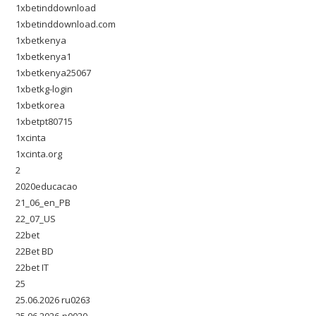
1xbetinddownload
1xbetinddownload.com
1xbetkenya
1xbetkenya1
1xbetkenya25067
1xbetkg-login
1xbetkorea
1xbetpt80715
1xcinta
1xcinta.org
2
2020educacao
21_06_en_PB
22_07_US
22bet
22Bet BD
22bet IT
25
25.06.2026 ru0263