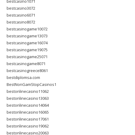
bestcasino1071
bestcasino3072
bestcasino6071
bestcasino8072
bestcasinogame10072
bestcasinogame13073
bestcasinogame16074
bestcasinogame19075
bestcasinogame25071
bestcasinogame8071
bestcasinogreece8061
bestdiplomsa.com
BestNonGamStopCasinos1
bestonlinecasino11062
bestonlinecasino13063
bestonlinecasino14064
bestonlinecasino16065
bestonlinecasino17061
bestonlinecasino19062
bestonlinecasino20063