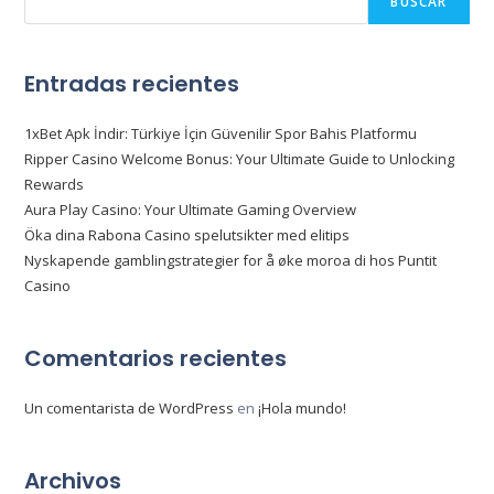
BUSCAR
Entradas recientes
1xBet Apk İndir: Türkiye İçin Güvenilir Spor Bahis Platformu
Ripper Casino Welcome Bonus: Your Ultimate Guide to Unlocking
Rewards
Aura Play Casino: Your Ultimate Gaming Overview
Öka dina Rabona Casino spelutsikter med elitips
Nyskapende gamblingstrategier for å øke moroa di hos Puntit
Casino
Comentarios recientes
Un comentarista de WordPress
en
¡Hola mundo!
Archivos