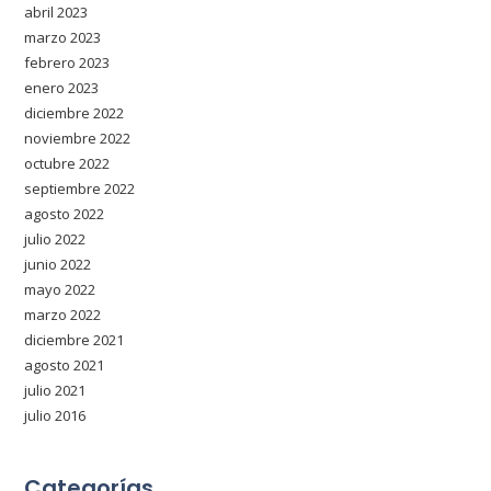
abril 2023
marzo 2023
febrero 2023
enero 2023
diciembre 2022
noviembre 2022
octubre 2022
septiembre 2022
agosto 2022
julio 2022
junio 2022
mayo 2022
marzo 2022
diciembre 2021
agosto 2021
julio 2021
julio 2016
Categorías