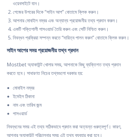
ওয়েবসাইটে যান।
পেজের উপরের দিকে “সাইন আপ” বোতামে ক্লিক করুন।
আপনার মোবাইল নম্বর এবং অন্যান্য প্রয়োজনীয় তথ্য প্রদান করুন।
একটি শক্তিশালী পাসওয়ার্ড তৈরি করুন এবং সেটি নিশ্চিত করুন।
নিবন্ধন প্রক্রিয়া সম্পন্ন করতে “দায়িত্ব পালন করুন” বোতামে ক্লিক করুন।
সাইন আপের সময় প্রয়োজনীয় তথ্য প্রদান
Mostbet অ্যাকাউন্ট খোলার সময়, আপনাকে কিছু ব্যক্তিগত তথ্য প্রদান
করতে হবে। সাধারণত নিচের তথ্যগুলো দরকার হয়:
মোবাইল নম্বর
ইমেইল ঠিকানা
নাম এবং তারিখ জন্ম
পাসওয়ার্ড
নিবন্ধনের সময় এই তথ্য সঠিকভাবে প্রদান করা অত্যন্ত গুরুত্বপূর্ণ। কারণ,
আপনার অ্যাকাউন্ট পরিচালনার সময় এই তথ্য ব্যবহার করা হবে।