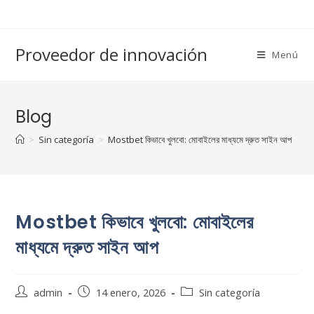
Saltar
al
contenido
Proveedor de innovación
Menú
Blog
>
Sin categoría
>
Mostbet কিভাবে খুলবো: মোবাইলের মাধ্যমে দ্রুত সাইন আপ
Mostbet কিভাবে খুলবো: মোবাইলের
মাধ্যমে দ্রুত সাইন আপ
Autor
Publicación
Categoría
admin
14 enero, 2026
Sin categoría
de
de
de