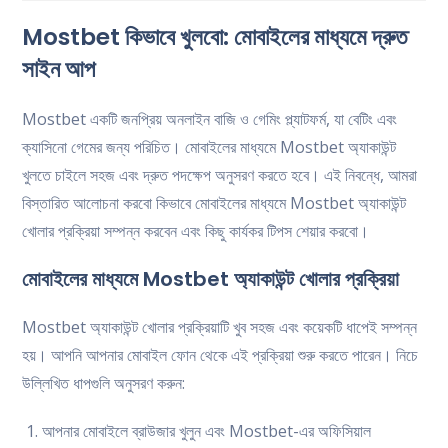
la
la
la
Mostbet কিভাবে খুলবো: মোবাইলের মাধ্যমে দ্রুত
entrada:
entrada:
entrada:
সাইন আপ
Mostbet একটি জনপ্রিয় অনলাইন বাজি ও গেমিং প্ল্যাটফর্ম, যা বেটিং এবং
ক্যাসিনো গেমের জন্য পরিচিত। মোবাইলের মাধ্যমে Mostbet অ্যাকাউন্ট
খুলতে চাইলে সহজ এবং দ্রুত পদক্ষেপ অনুসরণ করতে হবে। এই নিবন্ধে, আমরা
বিস্তারিত আলোচনা করবো কিভাবে মোবাইলের মাধ্যমে Mostbet অ্যাকাউন্ট
খোলার প্রক্রিয়া সম্পন্ন করবেন এবং কিছু কার্যকর টিপস শেয়ার করবো।
মোবাইলের মাধ্যমে Mostbet অ্যাকাউন্ট খোলার প্রক্রিয়া
Mostbet অ্যাকাউন্ট খোলার প্রক্রিয়াটি খুব সহজ এবং কয়েকটি ধাপেই সম্পন্ন
হয়। আপনি আপনার মোবাইল ফোন থেকে এই প্রক্রিয়া শুরু করতে পারেন। নিচে
উল্লিখিত ধাপগুলি অনুসরণ করুন:
আপনার মোবাইলে ব্রাউজার খুলুন এবং Mostbet-এর অফিসিয়াল