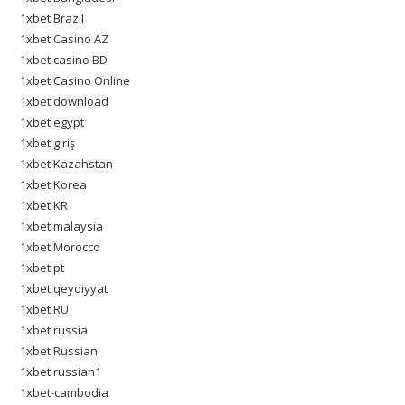
1xbet Brazil
1xbet Casino AZ
1xbet casino BD
1xbet Casino Online
1xbet download
1xbet egypt
1xbet giriş
1xbet Kazahstan
1xbet Korea
1xbet KR
1xbet malaysia
1xbet Morocco
1xbet pt
1xbet qeydiyyat
1xbet RU
1xbet russia
1xbet Russian
1xbet russian1
1xbet-cambodia