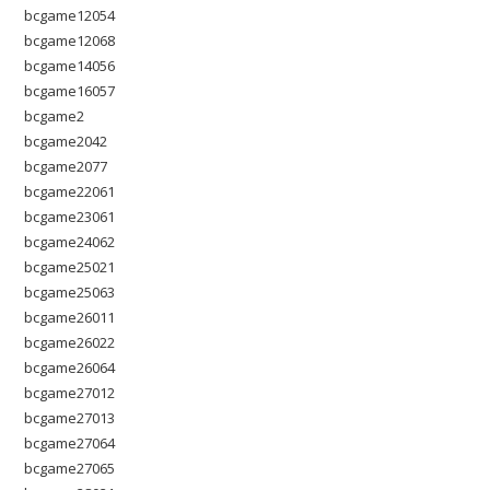
bcgame12054
bcgame12068
bcgame14056
bcgame16057
bcgame2
bcgame2042
bcgame2077
bcgame22061
bcgame23061
bcgame24062
bcgame25021
bcgame25063
bcgame26011
bcgame26022
bcgame26064
bcgame27012
bcgame27013
bcgame27064
bcgame27065