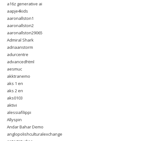
a16z generative ai
aapje4kids
aaronallston1
aaronallston2
aaronallston29065
Admiral Shark
adriaanstorm
adurcentre
advancedhtml
aesmuc
akktranemo
aks 1 en
aks 2 en
aks0103
aktivi
alessiafilippi
Allyspin
Andar Bahar Demo
anglopolishculturalexchange