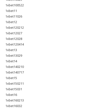
1xbet100522
1xbet11
1xbet11026
1xbet12
1xbet120212
1xbet12027
1xbet12028
1xbet120414
1xbet13
1xbet13029
1xbet14
1xbet140210
1xbet140717
1xbet15
1xbet150211
1xbet15031
1xbet16
1xbet160213
1xbet16032