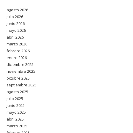
agosto 2026
julio 2026
junio 2026
mayo 2026
abril 2026
marzo 2026
febrero 2026
enero 2026
diciembre 2025
noviembre 2025
octubre 2025
septiembre 2025
agosto 2025
julio 2025
junio 2025
mayo 2025
abril 2025
marzo 2025
febrero 2025