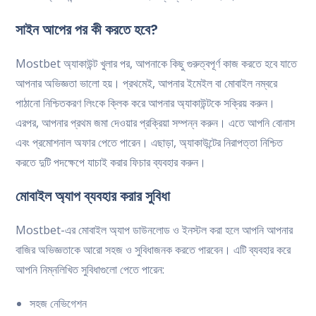
সাইন আপের পর কী করতে হবে?
Mostbet অ্যাকাউন্ট খুলার পর, আপনাকে কিছু গুরুত্বপূর্ণ কাজ করতে হবে যাতে
আপনার অভিজ্ঞতা ভালো হয়। প্রথমেই, আপনার ইমেইল বা মোবাইল নম্বরে
পাঠানো নিশ্চিতকরণ লিংকে ক্লিক করে আপনার অ্যাকাউন্টকে সক্রিয় করুন।
এরপর, আপনার প্রথম জমা দেওয়ার প্রক্রিয়া সম্পন্ন করুন। এতে আপনি বোনাস
এবং প্রমোশনাল অফার পেতে পারেন। এছাড়া, অ্যাকাউন্টের নিরাপত্তা নিশ্চিত
করতে দুটি পদক্ষেপে যাচাই করার ফিচার ব্যবহার করুন।
মোবাইল অ্যাপ ব্যবহার করার সুবিধা
Mostbet-এর মোবাইল অ্যাপ ডাউনলোড ও ইনস্টল করা হলে আপনি আপনার
বাজির অভিজ্ঞতাকে আরো সহজ ও সুবিধাজনক করতে পারবেন। এটি ব্যবহার করে
আপনি নিম্নলিখিত সুবিধাগুলো পেতে পারেন:
সহজ নেভিগেশন