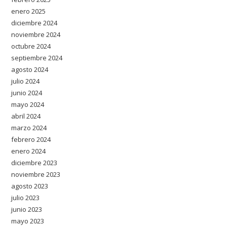
enero 2025
diciembre 2024
noviembre 2024
octubre 2024
septiembre 2024
agosto 2024
julio 2024
junio 2024
mayo 2024
abril 2024
marzo 2024
febrero 2024
enero 2024
diciembre 2023
noviembre 2023
agosto 2023
julio 2023
junio 2023
mayo 2023