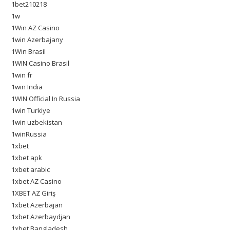
1bet210218
1w
1Win AZ Casino
1win Azerbajany
1Win Brasil
1WIN Casino Brasil
1win fr
1win India
1WIN Official In Russia
1win Turkiye
1win uzbekistan
1winRussia
1xbet
1xbet apk
1xbet arabic
1xbet AZ Casino
1XBET AZ Giriş
1xbet Azerbajan
1xbet Azerbaydjan
1xbet Bangladesh