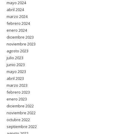
mayo 2024
abril 2024
marzo 2024
febrero 2024
enero 2024
diciembre 2023
noviembre 2023
agosto 2023
julio 2023
junio 2023
mayo 2023
abril 2023
marzo 2023
febrero 2023
enero 2023
diciembre 2022
noviembre 2022
octubre 2022
septiembre 2022
agosto 2022