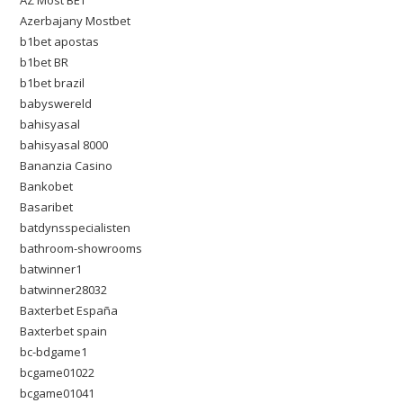
AZ Most BET
Azerbajany Mostbet
b1bet apostas
b1bet BR
b1bet brazil
babyswereld
bahisyasal
bahisyasal 8000
Bananzia Casino
Bankobet
Basaribet
batdynsspecialisten
bathroom-showrooms
batwinner1
batwinner28032
Baxterbet España
Baxterbet spain
bc-bdgame1
bcgame01022
bcgame01041