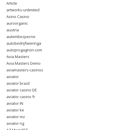
Article
artworks-unlimited
Asino Casino
auroorganic
austria
autembezpecne
autobedrijfwieringa
autoprogagnon.com
Avia Masters
Avia Masters Demo
aviamasters-casinos
aviator
aviator brazil
aviator casino DE
aviator casino fr
aviator IN
aviator ke
aviator mz
aviator ng