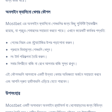
জন্য কাজ করে।
অনলাইন ক্যাসিনো খেলার কৌশল
Mostbet এর অনলাইন ক্যাসিনো গেমগুলির জন্য কিছু সুনির্দিষ্ট ট্যাকটিক্স
রয়েছে, যা প্রচুর গেমারদের সহায়তা করতে পারে। এখানে কয়েকটি কার্যকর পদ্ধতি:
গেমের নিয়ম এবং স্ট্র্যাটেজির উপর পড়াশোনা করুন।
প্রথমে বিনামূল্যে গেমগুলি খেলুন।
লং টার্ম পরিকল্পনা তৈরি করুন।
সবার বিপরীতে বাজি না রেখে আপনার বাজি সুস্থ রাখুন।
এই কৌশলগুলি আপনাকে একটি উন্নত খেলার অভিজ্ঞতা অর্জনে সহায়তা করবে
এবং আপনি দ্রুত দুর্ঘটনাগুলি এড়িয়ে যেতে পারবেন।
উপসংহার
Mostbet একটি অসাধারণ অনলাইন প্ল্যাটফর্ম যা খেলোয়াড়দের জন্য বিভিন্ন