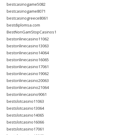
bestcasinogame5082
bestcasinogame8071
bestcasinogreece8061
bestdiplomsa.com
BestNonGamStopCasinos1
bestonlinecasino11062
bestonlinecasino13063
bestonlinecasino14064
bestonlinecasino16065
bestonlinecasino17061
bestonlinecasino19062
bestonlinecasino20063
bestonlinecasino21064
bestonlinecasino9061
bestslotcasino11063
bestslotcasino13064
bestslotcasino14065
bestslotcasino16066
bestslotcasino17061