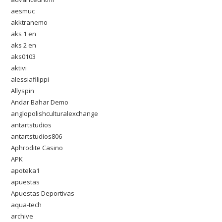
aesmuc
akktranemo
aks 1 en
aks 2 en
aks0103
aktivi
alessiafilippi
Allyspin
Andar Bahar Demo
anglopolishculturalexchange
antartstudios
antartstudios806
Aphrodite Casino
APK
apoteka1
apuestas
Apuestas Deportivas
aqua-tech
archive