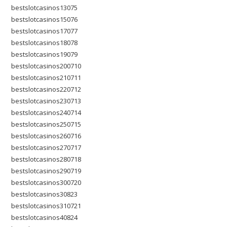
bestslotcasinos13075
bestslotcasinos15076
bestslotcasinos17077
bestslotcasinos18078
bestslotcasinos19079
bestslotcasinos200710
bestslotcasinos210711
bestslotcasinos220712
bestslotcasinos230713
bestslotcasinos240714
bestslotcasinos250715
bestslotcasinos260716
bestslotcasinos270717
bestslotcasinos280718
bestslotcasinos290719
bestslotcasinos300720
bestslotcasinos30823
bestslotcasinos310721
bestslotcasinos40824