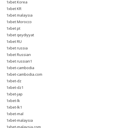
1xbet Korea
1xbet KR
1xbet malaysia
1xbet Morocco
1xbet pt
1xbet qeydiyyat
1xbet RU
1xbet russia
1xbet Russian
1xbet russian1
1xbet-cambodia
1xbet-cambodia.com
1xbet-dz
1xbet-dz1
1xbet-jap
1xbet-lk
1xbet-lk1
1xbet-mal
1xbet-malaysia
1xbet-malaysia.com