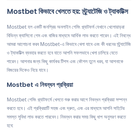
la
la
la
Mostbet কিভাবে খেলতে হয়: স্ট্র্যাটেজি ও ট্যাকটিক্স
entrada:
entrada:
entrada:
Mostbet হল একটি জনপ্রিয় অনলাইন গেমিং প্ল্যাটফর্ম যেখানে খেলোয়াড়রা
বিভিন্ন ক্যাসিনো গেম এবং বাজির মাধ্যমে আর্থিক লাভ করতে পারেন। এই নিবন্ধে
আমরা আলোচনা করব Mostbet-এ কিভাবে খেলা যাবে এবং কী ধরনের স্ট্র্যাটেজি
ও ট্যাকটিক্স ব্যবহার করতে হবে যাতে আপনি সফলভাবে খেলা চালিয়ে যেতে
পারেন। আপনার জন্য কিছু কার্যকর টিপস এবং কৌশল তুলে ধরব, যা আপনাকে
বিজয়ের দিকেও নিয়ে যাবে।
Mostbet এ নিবন্ধন প্রক্রিয়া
Mostbet গেমিং প্ল্যাটফর্মে খেলতে শুরু করার আগে নিবন্ধন প্রক্রিয়া সম্পন্ন
করতে হবে। এই প্রক্রিয়াটি সহজ এবং দ্রুত, এবং এর মাধ্যমে আপনি সাইটের
সমস্ত সুবিধা লাভ করতে পারবেন। নিবন্ধন করার সময় কিছু ধাপ অনুসরণ করতে
হবে: