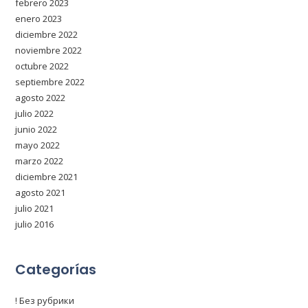
febrero 2023
enero 2023
diciembre 2022
noviembre 2022
octubre 2022
septiembre 2022
agosto 2022
julio 2022
junio 2022
mayo 2022
marzo 2022
diciembre 2021
agosto 2021
julio 2021
julio 2016
Categorías
! Без рубрики