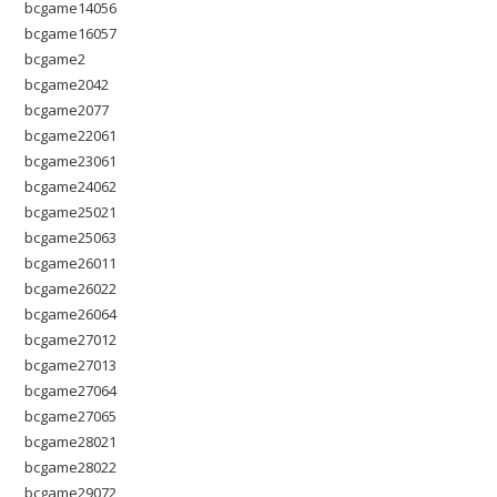
bcgame14056
bcgame16057
bcgame2
bcgame2042
bcgame2077
bcgame22061
bcgame23061
bcgame24062
bcgame25021
bcgame25063
bcgame26011
bcgame26022
bcgame26064
bcgame27012
bcgame27013
bcgame27064
bcgame27065
bcgame28021
bcgame28022
bcgame29072