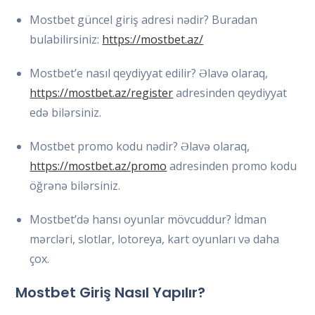
Mostbet güncel giriş adresi nədir? Buradan
bulabilirsiniz:
https://mostbet.az/
Mostbet’e nasıl qeydiyyat edilir? Əlavə olaraq,
https://mostbet.az/register
adresinden qeydiyyat
edə bilərsiniz.
Mostbet promo kodu nədir? Əlavə olaraq,
https://mostbet.az/promo
adresinden promo kodu
öğrənə bilərsiniz.
Mostbet’də hansı oyunlar mövcuddur? İdman
mərcləri, slotlar, lotoreya, kart oyunları və daha
çox.
Mostbet Giriş Nasıl Yapılır?