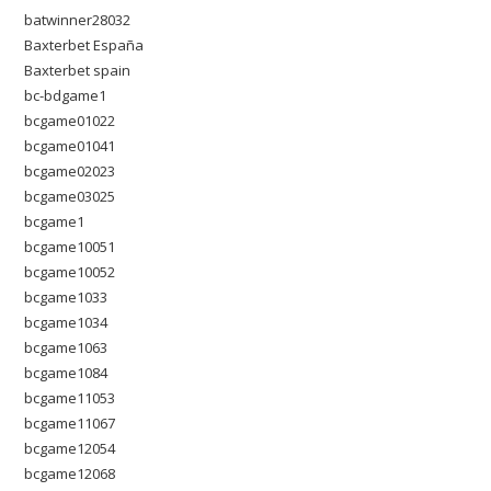
batwinner28032
Baxterbet España
Baxterbet spain
bc-bdgame1
bcgame01022
bcgame01041
bcgame02023
bcgame03025
bcgame1
bcgame10051
bcgame10052
bcgame1033
bcgame1034
bcgame1063
bcgame1084
bcgame11053
bcgame11067
bcgame12054
bcgame12068