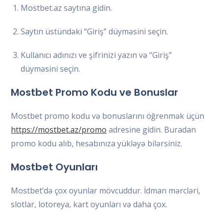
Mostbet.az saytına gidin.
Saytın üstündəki “Giriş” düyməsini seçin.
Kullanıcı adınızı ve şifrinizi yazın və “Giriş”
düyməsini seçin.
Mostbet Promo Kodu ve Bonuslar
Mostbet promo kodu və bonuslarını öğrenmək üçün
https://mostbet.az/promo
adresine gidin. Buradan
promo kodu alıb, hesabınıza yükləyə bilərsiniz.
Mostbet Oyunları
Mostbet’də çox oyunlar mövcuddur. İdman mərcləri,
slotlar, lotoreya, kart oyunları və daha çox.