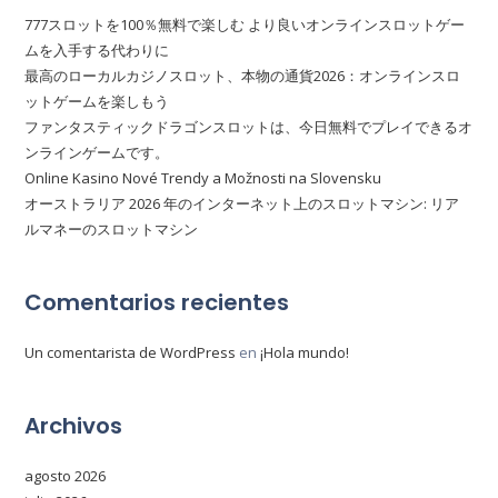
777スロットを100％無料で楽しむ より良いオンラインスロットゲー
ムを入手する代わりに
最高のローカルカジノスロット、本物の通貨2026：オンラインスロ
ットゲームを楽しもう
ファンタスティックドラゴンスロットは、今日無料でプレイできるオ
ンラインゲームです。
Online Kasino Nové Trendy a Možnosti na Slovensku
オーストラリア 2026 年のインターネット上のスロットマシン: リア
ルマネーのスロットマシン
Comentarios recientes
Un comentarista de WordPress
en
¡Hola mundo!
Archivos
agosto 2026