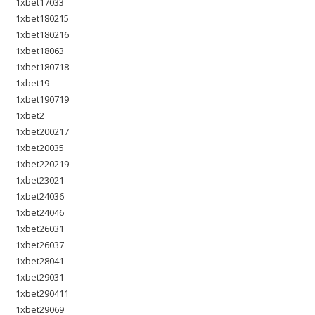
1xbet17033
1xbet180215
1xbet180216
1xbet18063
1xbet180718
1xbet19
1xbet190719
1xbet2
1xbet200217
1xbet20035
1xbet220219
1xbet23021
1xbet24036
1xbet24046
1xbet26031
1xbet26037
1xbet28041
1xbet29031
1xbet290411
1xbet29069