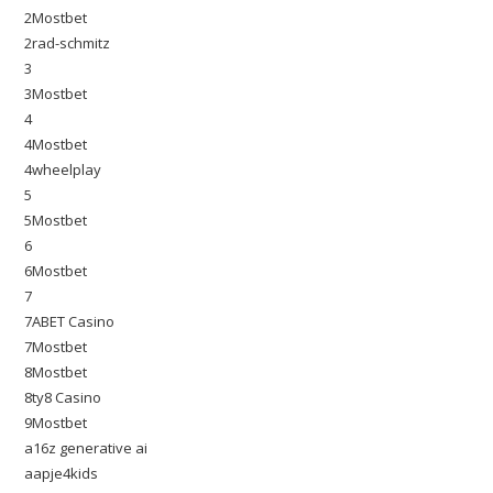
2Mostbet
2rad-schmitz
3
3Mostbet
4
4Mostbet
4wheelplay
5
5Mostbet
6
6Mostbet
7
7ABET Casino
7Mostbet
8Mostbet
8ty8 Casino
9Mostbet
a16z generative ai
aapje4kids