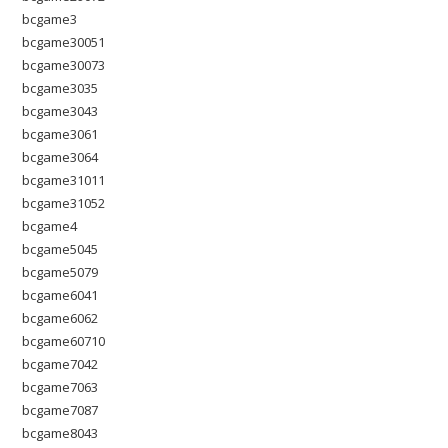
bcgame3
bcgame30051
bcgame30073
bcgame3035
bcgame3043
bcgame3061
bcgame3064
bcgame31011
bcgame31052
bcgame4
bcgame5045
bcgame5079
bcgame6041
bcgame6062
bcgame60710
bcgame7042
bcgame7063
bcgame7087
bcgame8043